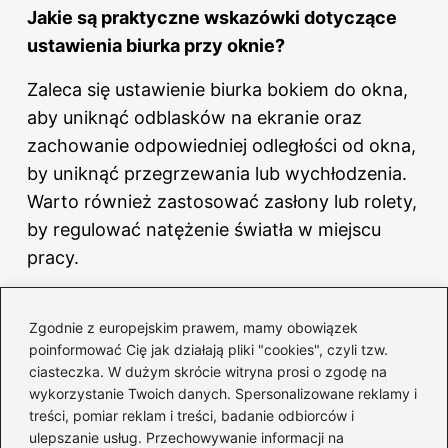
Jakie są praktyczne wskazówki dotyczące
ustawienia biurka przy oknie?
Zaleca się ustawienie biurka bokiem do okna,
aby uniknąć odblasków na ekranie oraz
zachowanie odpowiedniej odległości od okna,
by uniknąć przegrzewania lub wychłodzenia.
Warto również zastosować zasłony lub rolety,
by regulować natężenie światła w miejscu
pracy.
F
Pi
X
Li
R
T
a
nt
n
e
u
Zgodnie z europejskim prawem, mamy obowiązek
poinformować Cię jak działają pliki "cookies", czyli tzw.
Powiązane wpisy:
c
er
k
d
m
ciasteczka. W dużym skrócie witryna prosi o zgodę na
e
e
e
di
bl
wykorzystanie Twoich danych. Spersonalizowane reklamy i
Meble do ciemnej podłogi – klucz do
treści, pomiar reklam i treści, badanie odbiorców i
b
st
dI
t
r
harmonijnego wnętrza bez błędów
ulepszanie usług. Przechowywanie informacji na