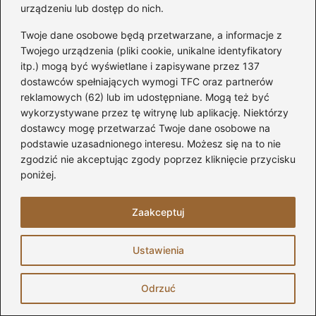
o
n
urządzeniu lub dostęp do nich.
Kreatywne sposoby na ustawienie
o
narożnika w małym salonie, by
Twoje dane osobowe będą przetwarzane, a informacje z
k
Twojego urządzenia (pliki cookie, unikalne identyfikatory
maksymalnie wykorzystać przestrzeń
itp.) mogą być wyświetlane i zapisywane przez 137
Jak skutecznie zabudować antresolę w
dostawców spełniających wymogi TFC oraz partnerów
reklamowych (62) lub im udostępniane. Mogą też być
mieszkaniu – praktyczny przewodnik
wykorzystywane przez tę witrynę lub aplikację. Niektórzy
krok po kroku
dostawcy mogę przetwarzać Twoje dane osobowe na
podstawie uzasadnionego interesu. Możesz się na to nie
Funkcjonalne rozwiązania: Jak stworzyć
zgodzić nie akceptując zgody poprzez kliknięcie przycisku
praktyczne półki do łazienki krok po
poniżej.
kroku
Zaakceptuj
Perfekcyjnie dopasowany karnisz do
okna: 8 wskazówek, które warto znać
Ustawienia
Inspirujące pomysły: Jak
zagospodarować antresolę i stworzyć
Odrzuć
piękne wnętrze