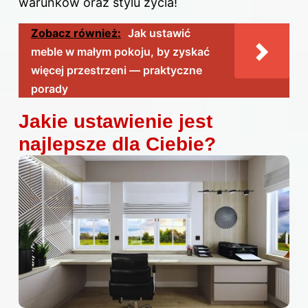
warunków oraz stylu życia!
Zobacz również:
Jak ustawić
meble w małym pokoju, by zyskać
więcej przestrzeni — praktyczne
porady
Jakie ustawienie jest
najlepsze dla Ciebie?