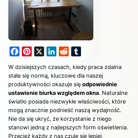
F
Pi
X
Li
R
T
a
nt
n
e
u
W dzisiejszych czasach, kiedy praca zdalna
c
er
k
d
m
stała się normą, kluczowe dla naszej
e
e
e
di
bl
produktywności okazuje się
odpowiednie
b
st
dI
t
r
ustawienie biurka względem okna
. Naturalne
o
n
światło posiada niezwykłe właściwości, które
o
mogą znacznie podnieść naszą wydajność.
k
Nie da się ukryć, że korzystanie z niego
stanowi jedną z najlepszych form oświetlenia.
Przecież każdy z nas czuje się lepiej,