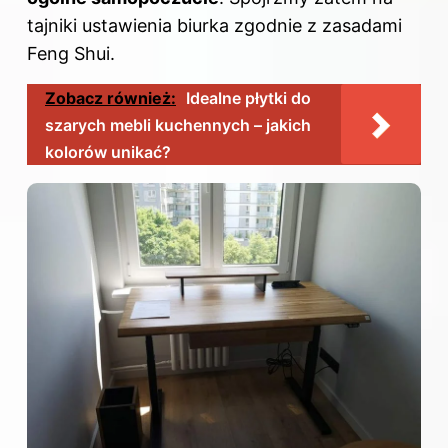
tajniki ustawienia biurka zgodnie z zasadami
Feng Shui.
Zobacz również:
Idealne płytki do
szarych mebli kuchennych – jakich
kolorów unikać?