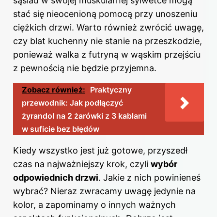
sąsiad w swojej muskularnej sylwetce mogą
stać się nieocenioną pomocą przy unoszeniu
ciężkich drzwi. Warto również zwrócić uwagę,
czy blat kuchenny nie stanie na przeszkodzie,
ponieważ walka z futryną w wąskim przejściu
z pewnością nie będzie przyjemna.
Zobacz również:
Praktyczny
przewodnik: Jak podłączyć
żyrandol na 2 żarówki z 3 kablami
w suficie bez błędów
Kiedy wszystko jest już gotowe, przyszedł
czas na najważniejszy krok, czyli
wybór
odpowiednich drzwi
. Jakie z nich powinieneś
wybrać? Nieraz zwracamy uwagę jedynie na
kolor, a zapominamy o innych ważnych