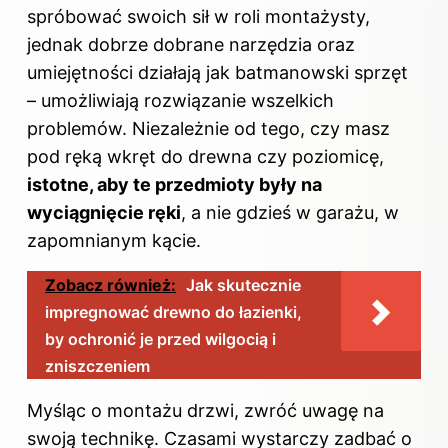
spróbować swoich sił w roli montażysty,
jednak dobrze dobrane narzędzia oraz
umiejętności działają jak batmanowski sprzęt
– umożliwiają rozwiązanie wszelkich
problemów. Niezależnie od tego, czy masz
pod ręką wkręt do drewna czy poziomicę,
istotne, aby te przedmioty były na
wyciągnięcie ręki
, a nie gdzieś w garażu, w
zapomnianym kącie.
Zobacz również:
Jak skutecznie
impregnować drewno do łazienki,
by ochronić je przed wilgocią i
zniszczeniem
Myśląc o montażu drzwi, zwróć uwagę na
swoją technikę. Czasami wystarczy zadbać o