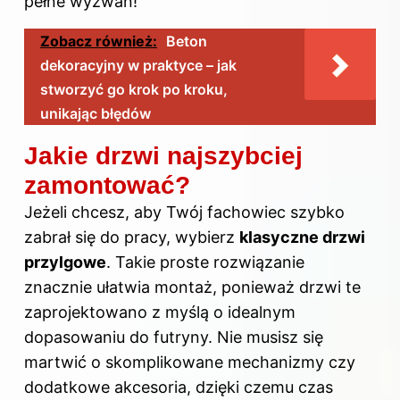
pełne wyzwań!
Zobacz również:
Beton
dekoracyjny w praktyce – jak
stworzyć go krok po kroku,
unikając błędów
Jakie drzwi najszybciej
zamontować?
Jeżeli chcesz, aby Twój fachowiec szybko
zabrał się do pracy, wybierz
klasyczne drzwi
przylgowe
. Takie proste rozwiązanie
znacznie ułatwia montaż, ponieważ drzwi te
zaprojektowano z myślą o idealnym
dopasowaniu do futryny. Nie musisz się
martwić o skomplikowane mechanizmy czy
dodatkowe akcesoria, dzięki czemu czas