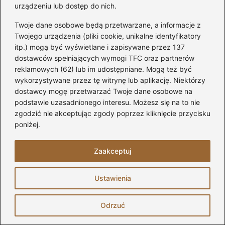
urządzeniu lub dostęp do nich.
błędów elektrycznych
Twoje dane osobowe będą przetwarzane, a informacje z
Skuteczny montaż uszczelek w
Twojego urządzenia (pliki cookie, unikalne identyfikatory
drzwiach wewnętrznych – jak uniknąć
itp.) mogą być wyświetlane i zapisywane przez 137
dostawców spełniających wymogi TFC oraz partnerów
typowych błędów
reklamowych (62) lub im udostępniane. Mogą też być
wykorzystywane przez tę witrynę lub aplikację. Niektórzy
Jak skutecznie pomalować beton
dostawcy mogę przetwarzać Twoje dane osobowe na
dekoracyjny, by cieszyć się trwałym
podstawie uzasadnionego interesu. Możesz się na to nie
efektem?
zgodzić nie akceptując zgody poprzez kliknięcie przycisku
poniżej.
Jaką gładź wybrać do łazienki, aby
skutecznie zwalczyć wilgoć i pleśń?
Zaakceptuj
Jak ustalić kolejność prac: podbitka czy
elewacja na pierwszym miejscu?
Ustawienia
Odrzuć
Czas montażu drzwi