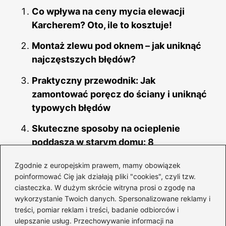
e
e
e
di
bl
Co wpływa na ceny mycia elewacji
b
st
dI
t
r
Karcherem? Oto, ile to kosztuje!
o
n
Montaż zlewu pod oknem – jak uniknąć
o
najczęstszych błędów?
k
Praktyczny przewodnik: Jak
zamontować poręcz do ściany i uniknąć
typowych błędów
Skuteczne sposoby na ocieplenie
poddasza w starym domu: 8
praktycznych metod
Zgodnie z europejskim prawem, mamy obowiązek
Odnowienie szafek kuchennych z MDF:
poinformować Cię jak działają pliki "cookies", czyli tzw.
ciasteczka. W dużym skrócie witryna prosi o zgodę na
jak uniknąć najczęstszych błędów?
wykorzystanie Twoich danych. Spersonalizowane reklamy i
treści, pomiar reklam i treści, badanie odbiorców i
Praktyczny przewodnik: jak przerobić
ulepszanie usług. Przechowywanie informacji na
żyrandol na dwa włączniki bez ryzyka