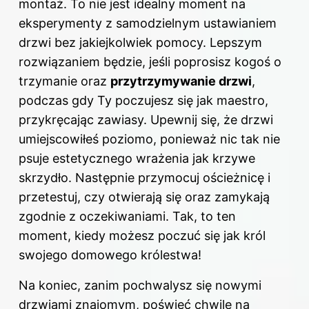
montaż. To nie jest idealny moment na
eksperymenty z samodzielnym ustawianiem
drzwi bez jakiejkolwiek pomocy. Lepszym
rozwiązaniem będzie, jeśli poprosisz kogoś o
trzymanie oraz
przytrzymywanie drzwi
,
podczas gdy Ty poczujesz się jak maestro,
przykręcając zawiasy. Upewnij się, że drzwi
umiejscowiłeś poziomo, ponieważ nic tak nie
psuje estetycznego wrażenia jak krzywe
skrzydło. Następnie przymocuj ościeżnicę i
przetestuj, czy otwierają się oraz zamykają
zgodnie z oczekiwaniami. Tak, to ten
moment, kiedy możesz poczuć się jak król
swojego domowego królestwa!
Na koniec, zanim pochwalysz się nowymi
drzwiami znajomym, poświęć chwilę na