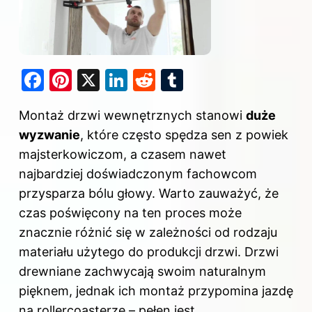
F
Pi
X
Li
R
T
a
nt
n
e
u
Montaż drzwi wewnętrznych stanowi
duże
c
er
k
d
m
wyzwanie
, które często spędza sen z powiek
e
e
e
di
bl
majsterkowiczom, a czasem nawet
b
st
dI
t
r
najbardziej doświadczonym fachowcom
o
n
przysparza bólu głowy. Warto zauważyć, że
o
czas poświęcony na ten proces może
k
znacznie różnić się w zależności od rodzaju
materiału użytego do produkcji drzwi. Drzwi
drewniane zachwycają swoim naturalnym
pięknem, jednak ich montaż przypomina jazdę
na rollercoasterze – pełen jest