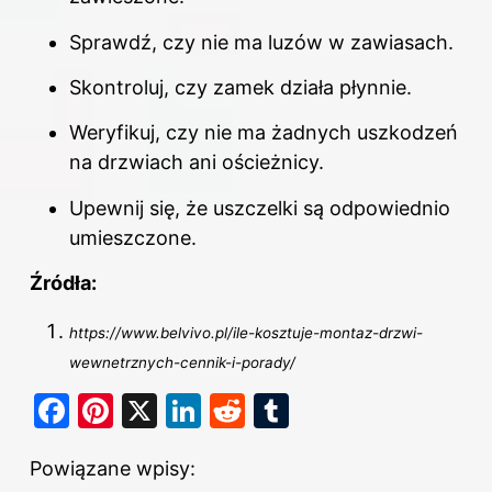
Sprawdź, czy nie ma luzów w zawiasach.
Skontroluj, czy zamek działa płynnie.
Weryfikuj, czy nie ma żadnych uszkodzeń
na drzwiach ani ościeżnicy.
Upewnij się, że uszczelki są odpowiednio
umieszczone.
Źródła:
https://www.belvivo.pl/ile-kosztuje-montaz-drzwi-
wewnetrznych-cennik-i-porady/
F
Pi
X
Li
R
T
a
nt
n
e
u
Powiązane wpisy:
c
er
k
d
m