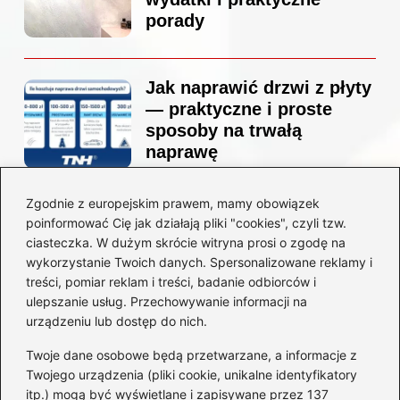
porady
Jak naprawić drzwi z płyty
— praktyczne i proste
sposoby na trwałą
naprawę
Zgodnie z europejskim prawem, mamy obowiązek
Ile kosztuje projekt
poinformować Cię jak działają pliki "cookies", czyli tzw.
łazienki u architekta —
ciasteczka. W dużym skrócie witryna prosi o zgodę na
ceny, które naprawdę
wykorzystanie Twoich danych. Spersonalizowane reklamy i
zaskoczą
treści, pomiar reklam i treści, badanie odbiorców i
ulepszanie usług. Przechowywanie informacji na
urządzeniu lub dostęp do nich.
Twoje dane osobowe będą przetwarzane, a informacje z
Jak zamontować listwę
Twojego urządzenia (pliki cookie, unikalne identyfikatory
startową do styropianu
itp.) mogą być wyświetlane i zapisywane przez 137