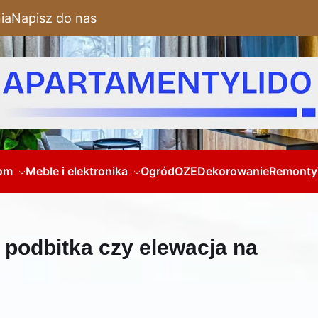
ia
Napisz do nas
om
Meble i elektronika
Ogród
OZE
Dekorowanie
Remonty
: podbitka czy elewacja na