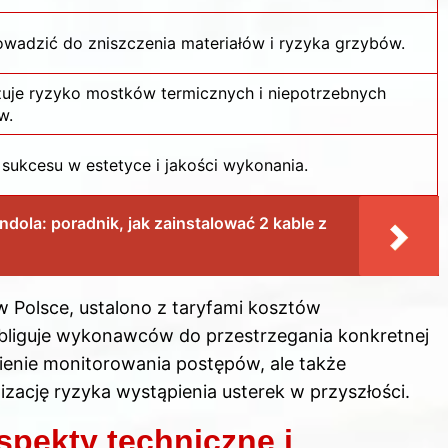
wadzić do zniszczenia materiałów i ryzyka grzybów.
zuje
ryzyko
mostków termicznych i niepotrzebnych
w.
 sukcesu w estetyce i jakości wykonania.
dola: poradnik, jak zainstalować 2 kable z
w Polsce, ustalono z taryfami kosztów
obliguje wykonawców do przestrzegania konkretnej
twienie monitorowania postępów, ale także
izację ryzyka wystąpienia usterek w przyszłości.
spekty techniczne i