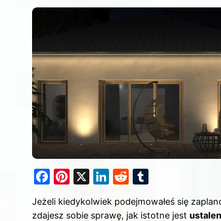
F
Pi
X
Li
R
T
a
nt
n
e
u
Jeżeli kiedykolwiek podejmowałeś się zapla
c
er
k
d
m
zdajesz sobie sprawę, jak istotne jest
ustale