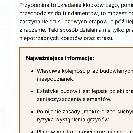
e
e
e
di
bl
Przypomina to układanie klocków Lego, ponie
b
st
dI
t
r
przechodzisz do fundamentów, to możesz nat
o
n
zaczynanie od kluczowych etapów, a późnie
o
znaczenie. Taki sposób działania nie tylko p
k
niepotrzebnych kosztów oraz stresu.
Najważniejsze informacje:
Właściwa kolejność prac budowlanych
niespodzianek.
Estetyka budowli jest lepsza dzięki 
zanieczyszczenia elementów.
Pomijanie zasady „mokre przed suchy
ryzyka wystąpienia grzybów.
Planowanie kolejności prac minimaliz