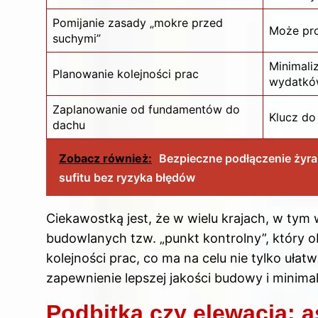
Pomijanie zasady „mokre przed
Może pro
suchymi”
Minimali
Planowanie kolejności prac
wydatkó
Zaplanowanie od fundamentów do
Klucz do
dachu
Zobacz również:
Bezpieczne podłączenie żyran
sufitu bez ryzyka błędów
Ciekawostką jest, że w wielu krajach, w tym 
budowlanych tzw. „punkt kontrolny”, który 
kolejności prac, co ma na celu nie tylko uła
zapewnienie lepszej jakości budowy i minimal
Podbitka czy elewacja: a