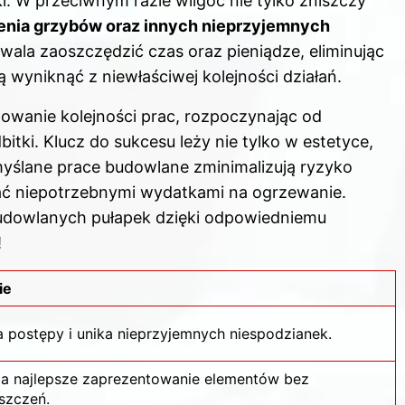
 W przeciwnym razie wilgoć nie tylko zniszczy
enia grzybów oraz innych nieprzyjemnych
wala zaoszczędzić czas oraz pieniądze, eliminując
wyniknąć z niewłaściwej kolejności działań.
owanie kolejności prac, rozpoczynając od
itki. Klucz do sukcesu leży nie tylko w estetyce,
myślane prace budowlane zminimalizują ryzyko
ć niepotrzebnymi wydatkami na ogrzewanie.
j budowlanych pułapek dzięki odpowiedniemu
!
ie
 postępy i unika nieprzyjemnych niespodzianek.
a najlepsze zaprezentowanie elementów bez
szczeń.