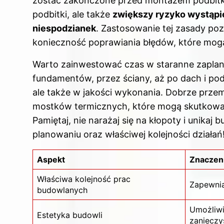
zostać zakończone przed montażem podbitki.
podbitki, ale także
zwiększy ryzyko wystąpi
niespodzianek
. Zastosowanie tej zasady poz
konieczność poprawiania błędów, które mogą 
Warto zainwestować czas w staranne zaplan
fundamentów, przez ściany, aż po dach i podb
ale także w jakości wykonania. Dobrze prze
mostków termicznych, które mogą skutkowa
Pamiętaj, nie narażaj się na kłopoty i unika
planowaniu oraz właściwej kolejności działań
Aspekt
Znaczen
Właściwa kolejność prac
Zapewnia
budowlanych
Umożliwi
Estetyka budowli
zanieczy