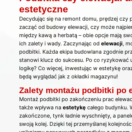
estetyczne
Decydując się na remont domu, prędzej czy
zacząć od budowy elewacji, czy może najpie
między kawą a herbatą – obie opcje mają sw
ich zalety i wady. Zaczynając od
elewacji
, m
podbitki. Każda ekipa budowlana zgodnie pr
stanowi klucz do sukcesu. Po co ryzykować 
logikę? Co więcej, inwestując w estetykę or
będą wyglądać jak z okładki magazynu!
Zalety montażu podbitki po 
Montaż podbitki po zakończeniu prac elewacyj
także wpływa na
estetykę
całego budynku. W
zakończone, tynk ładnie wyschnięty, a pane
swoją kolej. Dzięki tej przemyślanej kolejnoś