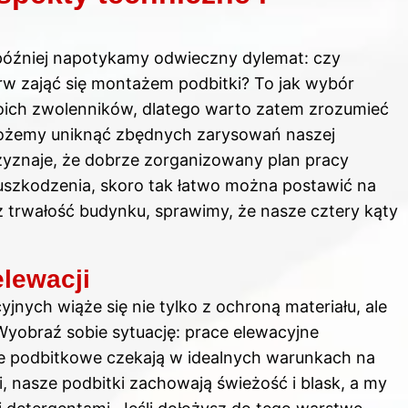
 później napotykamy odwieczny dylemat: czy
rw zająć się montażem podbitki? To jak wybór
oich zwolenników, dlatego warto zatem zrozumieć
ożemy uniknąć zbędnych zarysowań naszej
zyznaje, że dobrze zorganizowany plan pracy
uszkodzenia, skoro tak łatwo można postawić na
az trwałość budynku, sprawimy, że nasze cztery kąty
elewacji
nych wiąże się nie tylko z ochroną materiału, ale
yobraź sobie sytuację: prace elewacyjne
le podbitkowe czekają w idealnych warunkach na
ci, nasze podbitki zachowają świeżość i blask, a my