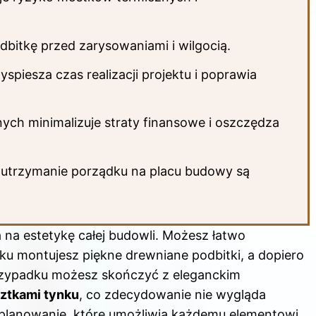
dbitkę przed zarysowaniami i wilgocią.
piesza czas realizacji projektu i poprawia
ch minimalizuje straty finansowe i oszczędza
 utrzymanie porządku na placu
budowy
są
 na
estetykę całej budowli. Możesz łatwo
tku montujesz piękne drewniane podbitki, a dopiero
przypadku możesz skończyć z eleganckim
sztkami tynku
, co zdecydowanie nie wygląda
 planowanie, które umożliwia każdemu elementowi