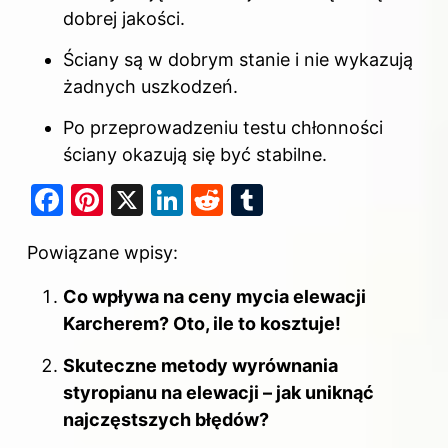
dobrej jakości.
Ściany są w dobrym stanie i nie wykazują
żadnych uszkodzeń.
Po przeprowadzeniu testu chłonności
ściany okazują się być stabilne.
F
Pi
X
Li
R
T
a
nt
n
e
u
Powiązane wpisy:
c
er
k
d
m
e
e
e
di
bl
Co wpływa na ceny mycia elewacji
b
st
dI
t
r
Karcherem? Oto, ile to kosztuje!
o
n
Skuteczne metody wyrównania
o
styropianu na elewacji – jak uniknąć
k
najczęstszych błędów?