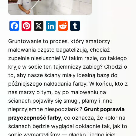
F
Pi
X
Li
R
T
a
nt
n
e
u
Gruntowanie to proces, który amatorzy
c
er
k
d
m
malowania często bagatelizują, chociaż
e
e
e
di
bl
zupełnie niesłusznie! W takim razie, co takiego
b
st
dI
t
r
kryje w sobie ten tajemniczy zabieg? Chodzi o
o
n
to, aby nasze ściany miały idealną bazę do
o
późniejszego nakładania farby. W końcu, kto z
k
nas marzy o tym, by po malowaniu na
ścianach pojawiły się smugi, plamy i inne
nieprzyjemne niespodzianki?
Grunt poprawia
przyczepność farby,
co oznacza, że kolor na
ścianach będzie wyglądał dokładnie tak, jak to
sobie wymarzyliśmy — gładko i jednolicie!