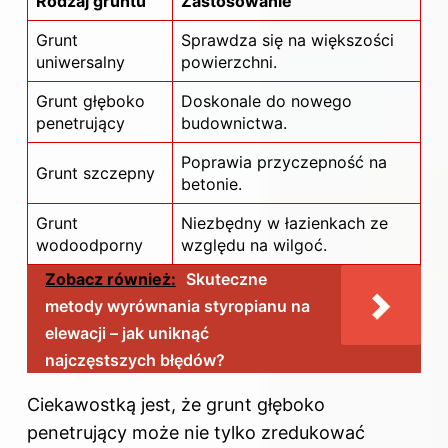
Rodzaj gruntu
Zastosowanie
Grunt
Sprawdza się na większości
uniwersalny
powierzchni.
Grunt głęboko
Doskonale do nowego
penetrujący
budownictwa.
Poprawia przyczepność na
Grunt szczepny
betonie.
Grunt
Niezbędny w łazienkach ze
wodoodporny
względu na wilgoć.
Zobacz również:
Skuteczne
metody wyrównania styropianu na
elewacji – jak uniknąć
najczęstszych błędów?
Ciekawostką jest, że grunt głęboko
penetrujący może nie tylko zredukować