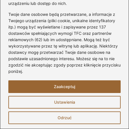
urządzeniu lub dostęp do nich.
Twoje dane osobowe będą przetwarzane, a informacje z
Zapisz się do
Twojego urządzenia (pliki cookie, unikalne identyfikatory
itp.) mogą być wyświetlane i zapisywane przez 137
newslettera
dostawców spełniających wymogi TFC oraz partnerów
reklamowych (62) lub im udostępniane. Mogą też być
Bądź na bieżąco z aktualnościami i
wykorzystywane przez tę witrynę lub aplikację. Niektórzy
ogłoszeniami. Zapisz się korzystając ze
dostawcy mogę przetwarzać Twoje dane osobowe na
swojego adresu email.
podstawie uzasadnionego interesu. Możesz się na to nie
zgodzić nie akceptując zgody poprzez kliknięcie przycisku
poniżej.
Adres email
Zaakceptuj
Ustawienia
Odrzuć
Remonty