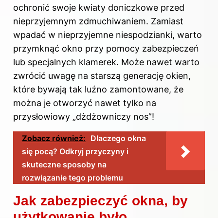
ochronić swoje kwiaty doniczkowe przed
nieprzyjemnym zdmuchiwaniem. Zamiast
wpadać w nieprzyjemne niespodzianki, warto
przymknąć okno przy pomocy zabezpieczeń
lub specjalnych klamerek. Może nawet warto
zwrócić uwagę na starszą generację okien,
które bywają tak luźno zamontowane, że
można je otworzyć nawet tylko na
przysłowiowy „dżdżowniczy nos”!
Zobacz również:
Dlaczego okna
się pocą? Odkryj przyczyny i
skuteczne sposoby na
rozwiązanie tego problemu
Jak zabezpieczyć okna, by
użytkowanie było