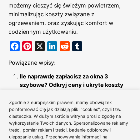
możemy cieszyć się świeżym powietrzem,
minimalizując koszty związane z
ogrzewaniem, oraz zyskując komfort w
codziennym użytkowaniu.
F
Pi
X
Li
R
T
a
nt
n
e
u
Powiązane wpisy:
c
er
k
d
m
e
e
e
di
bl
Ile naprawdę zapłacisz za okna 3
b
st
dI
t
r
szybowe? Odkryj ceny i ukryte koszty
o
n
Skuteczne metody na pielęgnację
Zgodnie z europejskim prawem, mamy obowiązek
o
uszczelek w oknach i niższe rachunki za
poinformować Cię jak działają pliki "cookies", czyli tzw.
k
ogrzewanie
ciasteczka. W dużym skrócie witryna prosi o zgodę na
wykorzystanie Twoich danych. Spersonalizowane reklamy i
Okna 3-komorowe: poznaj ich znaczenie
treści, pomiar reklam i treści, badanie odbiorców i
i kluczowe zalety dla Twojego domu
ulepszanie usług. Przechowywanie informacji na