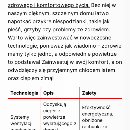
zdrowego i komfortowego życia.
Bez niej w
naszym pięknym, szczelnym domu łatwo
napotkać przykre niespodzianki, takie jak
pleśń, grzyby czy problemy ze zdrowiem.
Warto więc zainwestować w nowoczesne
technologie, ponieważ jak wiadomo – zdrowie
mamy tylko jedno, a odpowiednie powietrze
to podstawa! Zainwestuj w swój komfort, a on
odwdzięczy się przyjemnym chłodem latem
oraz ciepłem zimą!
Technologia
Opis
Zalety
Odzyskują
Efektywność
ciepło z
energetyczna,
Systemy
powietrza
obniżone
wentylacji
wylatującego z
rachunki za
mechaniczn
domu
i