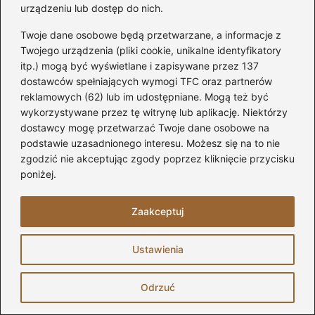
urządzeniu lub dostęp do nich.
Jak wybrać idealne rolety, żaluzje i
Twoje dane osobowe będą przetwarzane, a informacje z
moskitiery na wymiar w oknie
Twojego urządzenia (pliki cookie, unikalne identyfikatory
Bydgoszcz?
itp.) mogą być wyświetlane i zapisywane przez 137
dostawców spełniających wymogi TFC oraz partnerów
Idealne okno tarasowe – jak porównać
reklamowych (62) lub im udostępniane. Mogą też być
typy i funkcje, aby dokonać najlepszego
wykorzystywane przez tę witrynę lub aplikację. Niektórzy
wyboru?
dostawcy mogę przetwarzać Twoje dane osobowe na
podstawie uzasadnionego interesu. Możesz się na to nie
Okna KNS czy Vetrex: Jaki wybór
zgodzić nie akceptując zgody poprzez kliknięcie przycisku
zapewni lepszą jakość i cenę?
poniżej.
Jak uniknąć najczęstszych błędów przy
Zaakceptuj
montażu szpalet w oknach?
Ustawienia
Gdzie znaleźć tanie okna PCV i nie
przepłacać? Oto najlepsze oferty na
Odrzuć
rynku!