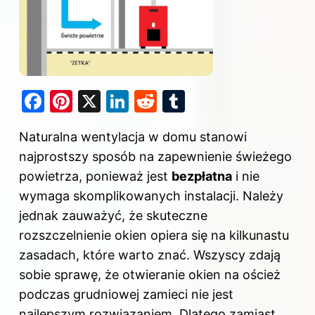
F
Pi
X
Li
R
T
a
nt
n
e
u
Naturalna wentylacja w domu stanowi
c
er
k
d
m
najprostszy sposób na zapewnienie świeżego
e
e
e
di
bl
powietrza, ponieważ jest
bezpłatna
i nie
b
st
dI
t
r
wymaga skomplikowanych instalacji. Należy
o
n
jednak zauważyć, że skuteczne
o
rozszczelnienie okien opiera się na kilkunastu
k
zasadach, które warto znać. Wszyscy zdają
sobie sprawę, że otwieranie okien na oścież
podczas grudniowej zamieci nie jest
najlepszym rozwiązaniem. Dlatego zamiast