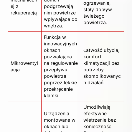
ogrzewanie,
ej z
podgrzewają
stały dopływ
rekuperacją
nim powietrze
świeżego
wpływające do
powietrza.
wnętrza.
Funkcja w
innowacyjnych
oknach
Łatwość użycia,
pozwalająca
komfort
Mikrowentyl
na regulowanie
klimatyzacji bez
acja
przepływu
potrzeby
powietrza
skomplikowanyc
poprzez lekkie
h działań.
przekręcenie
klamki.
Umożliwiają
Urządzenia
efektywne
montowane w
wietrzenie bez
oknach lub
konieczności