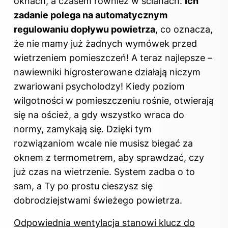
oknach, a czasem również w ścianach.
Ich
zadanie polega na automatycznym
regulowaniu dopływu powietrza
, co oznacza,
że nie mamy już żadnych wymówek przed
wietrzeniem pomieszczeń! A teraz najlepsze –
nawiewniki higrosterowane działają niczym
zwariowani psycholodzy! Kiedy poziom
wilgotności w pomieszczeniu rośnie, otwierają
się na oścież, a gdy wszystko wraca do
normy, zamykają się. Dzięki tym
rozwiązaniom wcale nie musisz biegać za
oknem z termometrem, aby sprawdzać, czy
już czas na wietrzenie. System zadba o to
sam, a Ty po prostu cieszysz się
dobrodziejstwami świeżego powietrza.
Odpowiednia wentylacja stanowi klucz do