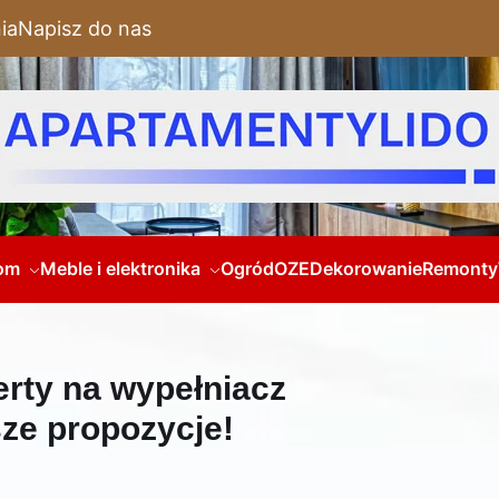
ia
Napisz do nas
om
Meble i elektronika
Ogród
OZE
Dekorowanie
Remonty
erty na wypełniacz
ze propozycje!