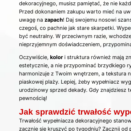
dekoracyjnego, musisz pamiętać, że nie każ
Przed dokonaniem zakupu warto mieć na uwa
uwagę na
zapach
! Daj swojemu nosowi szan
czegoś, co pachnie jak stare skarpetki. Wype
być neutralny. W przeciwnym razie, wchodzen
nieprzyjemnym doświadczeniem, przypominaj
Oczywiście,
kolor
i struktura również mają z
estetycznie, a nie przypominać brzydkiego r
harmonizuje z Twoim wnętrzem, a tekstura nie
piaskowej plaży. Lepiej, żeby wypełniacz wygl
urodzinowy sprzed dekady. Gdy znajdziesz te
pewnością!
Jak sprawdzić trwałość wyp
Trwałość wypełniacza dekoracyjnego stanowi 
zacznie się kruszyć po tygodniu? Zacznij od