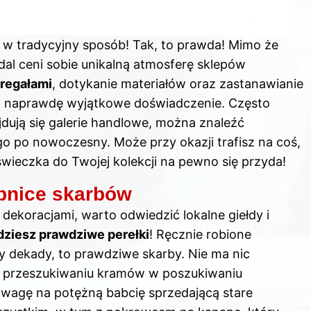
 w tradycyjny sposób! Tak, to prawda! Mimo że
dal ceni sobie unikalną atmosferę sklepów
 regałami
, dotykanie materiałów oraz zastanawianie
 to naprawdę wyjątkowe doświadczenie. Często
dują się galerie handlowe, można znaleźć
o po nowoczesny. Może przy okazji trafisz na coś,
świeczka do Twojej kolekcji na pewno się przyda!
rbnice skarbów
ekoracjami, warto odwiedzić lokalne giełdy i
dziesz prawdziwe perełki
! Ręcznie robione
ły dekady, to prawdziwe skarby. Nie ma nic
y przeszukiwaniu kramów w poszukiwaniu
 uwagę na potężną babcię sprzedającą stare