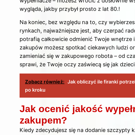
wypełniacze – możesz wrócić z dosłownie w
wygląda, jakby przybył prosto z lat 80.!
Na koniec, bez względu na to, czy wybierzes
rynkach, najważniejsze jest, aby czerpać ra
potrafią całkowicie odmienić Twoje wnętrze
zakupów możesz spotkać ciekawych ludzi ora
zamieniać się w zakupowego robota – od cza
sprawi, że Twoje oczy zaświecą się jak dziec
Zobacz również:
Jak obliczyć ile firanki pot
po kroku
Jak ocenić jakość wypeł
zakupem?
Kiedy zdecydujesz się na dodanie szczypty