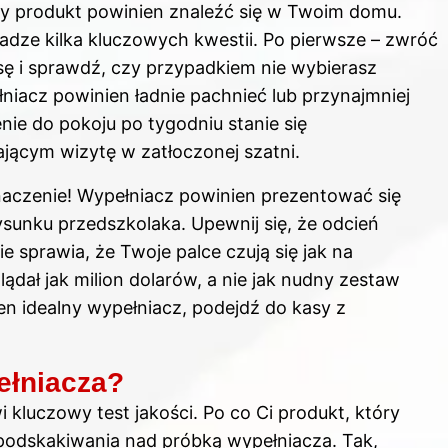
dy produkt powinien znaleźć się w Twoim domu.
dze kilka kluczowych kwestii. Po pierwsze – zwróć
sę i sprawdź, czy przypadkiem nie wybierasz
łniacz powinien ładnie pachnieć lub przynajmniej
ie do pokoju po tygodniu stanie się
ącym wizytę w zatłoczonej szatni.
naczenie! Wypełniacz powinien prezentować się
ysunku przedszkolaka. Upewnij się, że odcień
 sprawia, że Twoje palce czują się jak na
ądał jak milion dolarów, a nie jak nudny zestaw
n idealny wypełniacz, podejdź do kasy z
ełniacza?
kluczowy test jakości. Po co Ci produkt, który
 podskakiwania nad próbką wypełniacza. Tak,