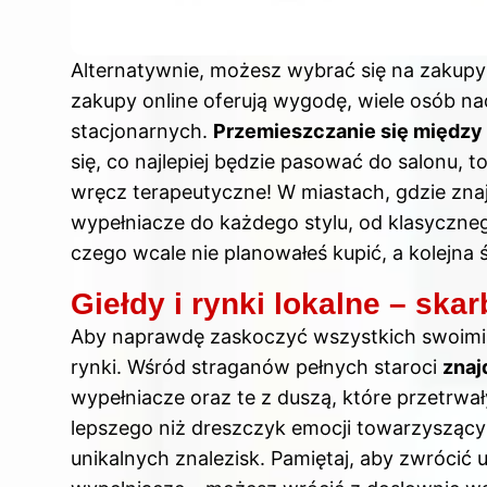
Alternatywnie, możesz wybrać się na zakupy
zakupy online oferują wygodę, wiele osób na
stacjonarnych.
Przemieszczanie się między
się, co najlepiej będzie pasować do salonu,
wręcz terapeutyczne! W miastach, gdzie znaj
wypełniacze do każdego stylu, od klasyczneg
czego wcale nie planowałeś kupić, a kolejna 
Giełdy i rynki lokalne – ska
Aby naprawdę zaskoczyć wszystkich swoimi d
rynki. Wśród straganów pełnych staroci
znaj
wypełniacze oraz te z duszą, które przetrwa
lepszego niż dreszczyk emocji towarzysząc
unikalnych znalezisk. Pamiętaj, aby zwrócić