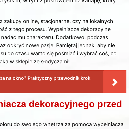
szystkim, w tym z pokrowcem na kanapę, który
z zakupy online, stacjonarne, czy na lokalnych
dość z tego procesu. Wypełniacze dekoracyjne
 i nadać mu charakteru. Dodatkowo, podczas
z odkryć nowe pasje. Pamiętaj jednak, aby nie
su do czasu warto się pośmiać i wybrać coś, co
iaka w sklepie ze słodyczami!
rzeba na okno? Praktyczny przewodnik krok
niacza dekoracyjnego przed
 koloru do swojego wnętrza za pomocą wypełniacza