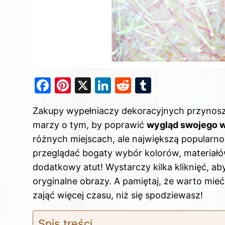
F
Pi
X
Li
R
T
a
nt
n
e
u
Zakupy wypełniaczy dekoracyjnych przynoszą
c
er
k
d
m
marzy o tym, by poprawić
wygląd swojego 
e
e
e
di
bl
różnych miejscach, ale największą popularno
b
st
dI
t
r
przeglądać bogaty wybór kolorów, materiałó
o
n
dodatkowy atut! Wystarczy kilka kliknięć, a
o
oryginalne obrazy. A pamiętaj, że warto mie
k
zająć więcej czasu, niż się spodziewasz!
Spis treści