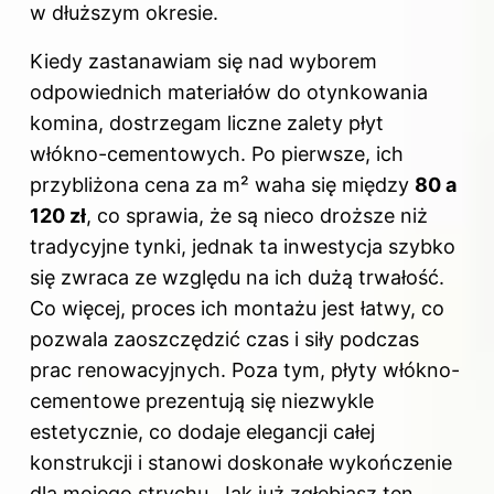
w dłuższym okresie.
Kiedy zastanawiam się nad wyborem
odpowiednich materiałów do otynkowania
komina, dostrzegam liczne zalety płyt
włókno-cementowych. Po pierwsze, ich
przybliżona cena za m² waha się między
80 a
120 zł
, co sprawia, że są nieco droższe niż
tradycyjne tynki, jednak ta inwestycja szybko
się zwraca ze względu na ich dużą trwałość.
Co więcej, proces ich montażu jest łatwy, co
pozwala zaoszczędzić czas i siły podczas
prac renowacyjnych. Poza tym, płyty włókno-
cementowe prezentują się niezwykle
estetycznie, co dodaje elegancji całej
konstrukcji i stanowi doskonałe wykończenie
dla mojego strychu. Jak już zgłębiasz ten