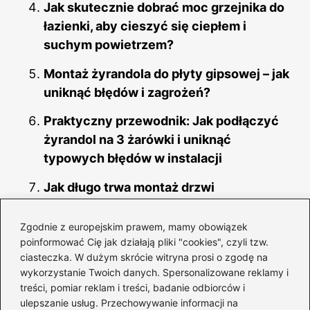
Jak skutecznie dobrać moc grzejnika do
łazienki, aby cieszyć się ciepłem i
suchym powietrzem?
Montaż żyrandola do płyty gipsowej – jak
uniknąć błędów i zagrożeń?
Praktyczny przewodnik: Jak podłączyć
żyrandol na 3 żarówki i uniknąć
typowych błędów w instalacji
Jak długo trwa montaż drzwi
wewnętrznych? Odkryj istotne czynniki
wpływające na czas pracy
Zgodnie z europejskim prawem, mamy obowiązek
poinformować Cię jak działają pliki "cookies", czyli tzw.
Zainstaluj nadmuch do pieca bezbłędnie
ciasteczka. W dużym skrócie witryna prosi o zgodę na
i oszczędzaj na kosztach!
wykorzystanie Twoich danych. Spersonalizowane reklamy i
treści, pomiar reklam i treści, badanie odbiorców i
Jakie są realne koszty montażu drzwi
ulepszanie usług. Przechowywanie informacji na