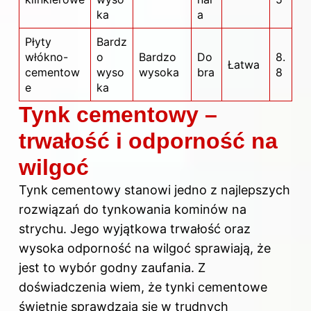
ka
a
Płyty
Bardz
włókno-
o
Bardzo
Do
8.
Łatwa
cementow
wyso
wysoka
bra
8
e
ka
Tynk cementowy –
trwałość i odporność na
wilgoć
Tynk cementowy stanowi jedno z najlepszych
rozwiązań do tynkowania kominów na
strychu. Jego wyjątkowa trwałość oraz
wysoka odporność na wilgoć sprawiają, że
jest to wybór godny zaufania. Z
doświadczenia wiem, że tynki cementowe
świetnie sprawdzają się w trudnych