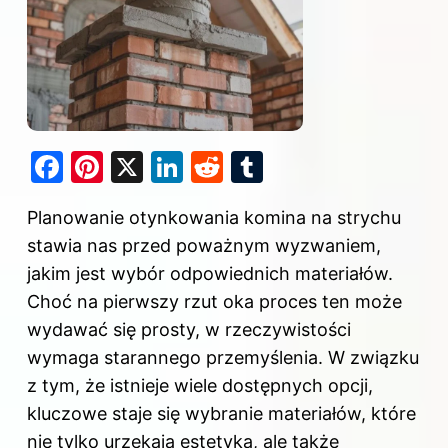
F
Pi
X
Li
R
T
a
nt
n
e
u
Planowanie otynkowania
komina na strychu
c
er
k
d
m
stawia nas przed poważnym wyzwaniem,
e
e
e
di
bl
jakim jest wybór odpowiednich materiałów.
b
st
dI
t
r
Choć na pierwszy rzut oka proces ten może
o
n
wydawać się prosty, w rzeczywistości
o
wymaga starannego przemyślenia. W związku
k
z tym, że istnieje wiele dostępnych opcji,
kluczowe staje się wybranie materiałów, które
nie tylko urzekają estetyką, ale także