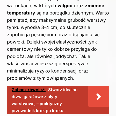
warunkach, w których
wilgoć
oraz
zmienne
temperatury
są na porządku dziennym. Warto
pamiętać, aby maksymalna grubość warstwy
tynku wynosiła 3-4 cm, co skutecznie
zapobiega pęknięciom oraz odspajaniu się
powłoki. Dzięki swojej elastyczności tynk
cementowy nie tylko dobrze przylega do
podłoża, ale również „oddycha”. Takie
właściwości w dłuższej perspektywie
minimalizują ryzyko kondensacji oraz
problemów z tym związanych.
Zobacz również:
Stwórz idealne
drzwi garażowe z płyty
warstwowej – praktyczny
przewodnik krok po kroku