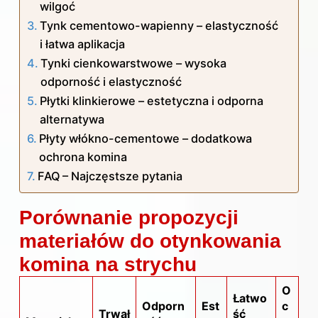
wilgoć
Tynk cementowo-wapienny – elastyczność
i łatwa aplikacja
Tynki cienkowarstwowe – wysoka
odporność i elastyczność
Płytki klinkierowe – estetyczna i odporna
alternatywa
Płyty włókno-cementowe – dodatkowa
ochrona komina
FAQ – Najczęstsze pytania
Porównanie propozycji
materiałów do otynkowania
komina na strychu
O
Łatwo
Odporn
Est
c
Trwał
ść