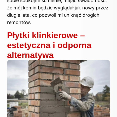
sobie spokojne sumienie, mając świadomość,
że mój komin będzie wyglądał jak nowy przez
długie lata, co pozwoli mi uniknąć drogich
remontów.
Płytki klinkierowe –
estetyczna i odporna
alternatywa