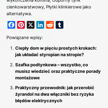
wykończenia komina, Odporny tynk
cienkowarstwowy, Płytki klinkierowe jako
alternatywa.
F
Pi
X
Li
R
T
a
nt
n
e
u
Powiązane wpisy:
c
er
k
d
m
e
e
e
di
bl
Ciepły dom w pięciu prostych krokach:
b
st
dI
t
r
jak układać styropian na stropie?
o
n
Szafka podtynkowa – wszystko, co
o
musisz wiedzieć oraz praktyczne porady
k
montażowe
Praktyczny przewodnik: jak przerobić
żyrandol na dwa włączniki bez ryzyka
błędów elektrycznych