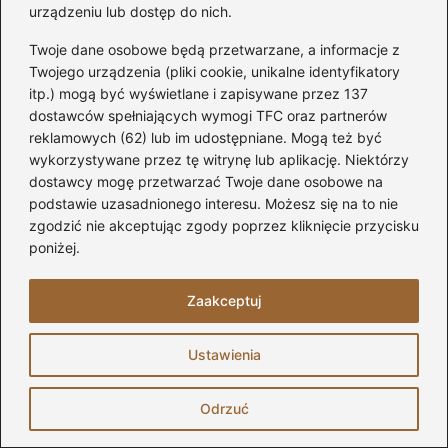
zewnętrznych? Sprawdź, na co zwrócić
urządzeniu lub dostęp do nich.
uwagę
Twoje dane osobowe będą przetwarzane, a informacje z
Twojego urządzenia (pliki cookie, unikalne identyfikatory
Skuteczne metody ocieplania rur
itp.) mogą być wyświetlane i zapisywane przez 137
wentylacyjnych na strychu – praktyczny
dostawców spełniających wymogi TFC oraz partnerów
poradnik
reklamowych (62) lub im udostępniane. Mogą też być
wykorzystywane przez tę witrynę lub aplikację. Niektórzy
dostawcy mogę przetwarzać Twoje dane osobowe na
podstawie uzasadnionego interesu. Możesz się na to nie
zgodzić nie akceptując zgody poprzez kliknięcie przycisku
poniżej.
Zaakceptuj
Lidia Cholewska
Ustawienia
Prowadzę bloga ApartamentyLido.pl, na którym dzielę się
swoją pasją do domu, budowy, remontów oraz aranżacji
Odrzuć
wnętrz. Od lat interesuję się tym, jak tworzyć przestrzenie,
które są nie tylko estetyczne, ale przede wszystkim