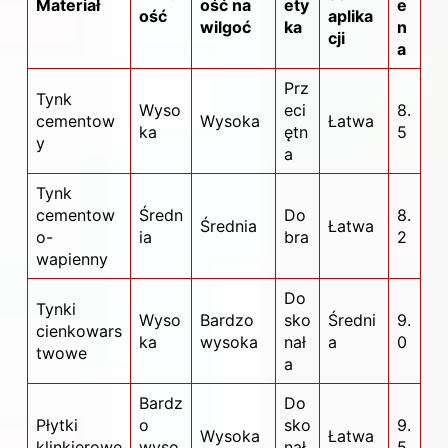
Materiał
ość na
ety
e
ość
aplika
wilgoć
ka
n
cji
a
Prz
Tynk
Wyso
eci
8.
cementow
Wysoka
Łatwa
ka
ętn
5
y
a
Tynk
cementow
Średn
Do
8.
Średnia
Łatwa
o-
ia
bra
2
wapienny
Do
Tynki
Wyso
Bardzo
sko
Średni
9.
cienkowars
ka
wysoka
nał
a
0
twowe
a
Bardz
Do
Płytki
o
sko
9.
Wysoka
Łatwa
klinkierowe
wyso
nał
5