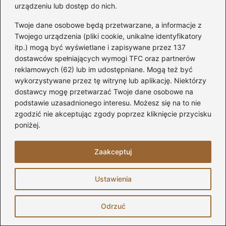
Zbyt
urządzeniu lub dostęp do nich.
Niepra
małe
widłow
Dokładne mierzenie
Twoje dane osobowe będą przetwarzane, a informacje z
lub za
Problem
e
średnicy i długości
Twojego urządzenia (pliki cookie, unikalne identyfikatory
duże
y z
przyle
rur, precyzyjne
itp.) mogą być wyświetlane i zapisywane przez 137
otulin
nieszczel
ganie
cięcie materiału
dostawców spełniających wymogi TFC oraz partnerów
y
nościami
otulin
izolacyjnego
reklamowych (62) lub im udostępniane. Mogą też być
izolac
do rur
wykorzystywane przez tę witrynę lub aplikację. Niektórzy
yjne
dostawcy mogę przetwarzać Twoje dane osobowe na
Brak
Stosowanie
podstawie uzasadnionego interesu. Możesz się na to nie
Niewł
Izolacj
ochrony
minimalnej grubości
zgodzić nie akceptując zgody poprzez kliknięcie przycisku
aściw
a o
przed
80 mm dla wełny
poniżej.
a
zbyt
stratami
mineralnej, analiza
grubo
małej
ciepła,
zaleceń
ść
Zaakceptuj
gruboś
kondens
producentów i
izolac
ci
acja
lokalnych
ji
wilgoci
przepisów
Ustawienia
Brak
Nieprz
Drobne
Odrzuć
regula
eprow
problem
rnej