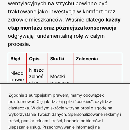
wentylacyjnych na strychu powinno być
traktowane jako inwestycja w komfort oraz
zdrowie mieszkańców. Właśnie dlatego
każdy
etap montażu oraz późniejsza konserwacja
odgrywają fundamentalną rolę w całym
procesie.
Błąd
Opis
Skutki
Zalecenia
Nieszc
Nieod
zelnoś
Mostki
powie
ci w
termiczn
dnie
miejsc
e, straty
Zaklejenie zakładek
zabez
Zgodnie z europejskim prawem, mamy obowiązek
ach
ciepła,
izolacji taśmą
piecz
poinformować Cię jak działają pliki "cookies", czyli tzw.
łączeń
kondens
aluminiową
enie
ciasteczka. W dużym skrócie witryna prosi o zgodę na
rur z
acja
połąc
wykorzystanie Twoich danych. Spersonalizowane reklamy i
izolacj
wilgoci
zeń
treści, pomiar reklam i treści, badanie odbiorców i
ą
ulepszanie usług. Przechowywanie informacji na