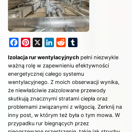
F
Pi
X
Li
R
T
a
nt
n
e
u
Izolacja rur wentylacyjnych
pełni niezwykle
c
er
k
d
m
ważną rolę w zapewnieniu efektywności
e
e
e
di
bl
energetycznej całego systemu
b
st
dI
t
r
wentylacyjnego. Z moich obserwacji wynika,
o
n
że niewłaściwie zaizolowane przewody
o
skutkują znacznymi stratami ciepła oraz
k
problemami związanymi z wilgocią. Zerknij na
inny
post
, w którym też była o tym mowa. W
przypadku rur biegnących przez
nieogrzewane przestrzenie, takie jak strychy,