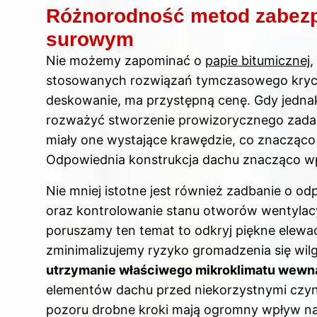
Różnorodność metod zabezp
surowym
Nie możemy zapominać o
papie bitumicznej
,
stosowanych rozwiązań tymczasowego krycia
deskowanie, ma przystępną cenę. Gdy jednak
rozważyć stworzenie prowizorycznego zadasz
miały one wystające krawędzie, co znaczą
Odpowiednia konstrukcja dachu znacząco wp
Nie mniej istotne jest również zadbanie o od
oraz kontrolowanie stanu otworów wentylacy
poruszamy ten temat to odkryj
piękne elewa
zminimalizujemy ryzyko gromadzenia się wil
utrzymanie właściwego mikroklimatu wewn
elementów dachu przed niekorzystnymi czynn
pozoru drobne kroki mają ogromny wpływ na s