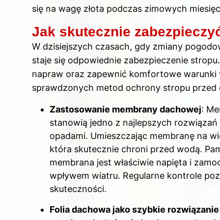
się na wagę złota podczas zimowych miesięc
Jak skutecznie zabezpieczy
W dzisiejszych czasach, gdy zmiany pogodow
staje się odpowiednie zabezpieczenie strop
napraw oraz zapewnić komfortowe warunki w
sprawdzonych metod ochrony stropu przed 
Zastosowanie membrany dachowej
: Me
stanowią jedno z najlepszych rozwiąza
opadami. Umieszczając membranę na wier
która skutecznie chroni przed wodą. Pam
membrana jest właściwie napięta i zamo
wpływem wiatru. Regularne kontrole pozw
skuteczności.
Folia dachowa jako szybkie rozwiązanie