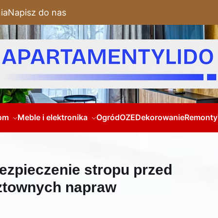
ia
Napisz do nas
om
Meble i elektronika
Ogród
OZE
Dekorowanie
Remonty
ezpieczenie stropu przed
sztownych napraw