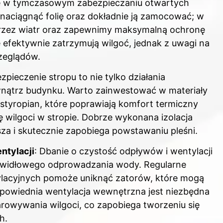
się w tymczasowym zabezpieczaniu otwartych
 naciągnąć folię oraz dokładnie ją zamocować; w
przez wiatr oraz zapewnimy maksymalną ochronę
 efektywnie zatrzymują wilgoć, jednak z uwagi na
zeglądów.
ezpieczenie stropu to nie tylko działania
nątrz budynku. Warto zainwestować w materiały
y styropian, które poprawiają komfort termiczny
ę wilgoci w stropie. Dobrze wykonana izolacja
za i skutecznie zapobiega powstawaniu pleśni.
ntylacji
: Dbanie o czystość odpływów i wentylacji
rawidłowego odprowadzania wody. Regularne
lacyjnych pomoże uniknąć zatorów, które mogą
powiednia wentylacja wewnętrzna jest niezbędna
parowywania wilgoci, co zapobiega tworzeniu się
h.