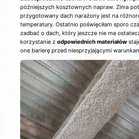
c
er
k
d
m
późniejszych kosztownych napraw. Zima potr
e
e
e
di
bl
przygotowany dach narażony jest na różnoro
b
st
dI
t
r
temperatury. Ostatnio poświęciłam sporo cz
o
n
zadbać o dach, który jeszcze nie ma ostate
o
korzystanie z
odpowiednich materiałów
staj
k
one barierę przed niesprzyjającymi warunka