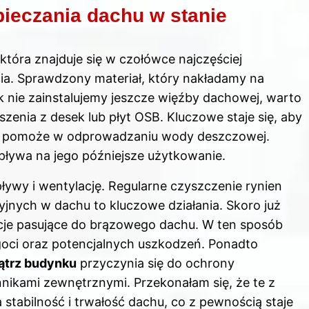
ieczania dachu w stanie
 która znajduje się w czołówce najczęściej
. Sprawdzony materiał, który nakładamy na
 nie zainstalujemy jeszcze więźby dachowej, warto
enia z desek lub płyt OSB. Kluczowe staje się, aby
co pomoże w odprowadzaniu wody deszczowej.
ływa na jego późniejsze użytkowanie.
pływy i wentylację. Regularne czyszczenie rynien
jnych w dachu to kluczowe działania. Skoro już
cje pasujące do brązowego dachu
. W ten sposób
goci oraz potencjalnych uszkodzeń. Ponadto
ątrz budynku
przyczynia się do ochrony
ikami zewnętrznymi. Przekonałam się, że te z
tabilność i trwałość dachu, co z pewnością staje