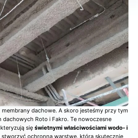
są membrany dachowe. A skoro jesteśmy przy tym
n dachowych Roto i Fakro
. Te nowoczesne
kteryzują się
świetnymi właściwościami wodo- i
y stworzyć ochronną warstwę, która skutecznie