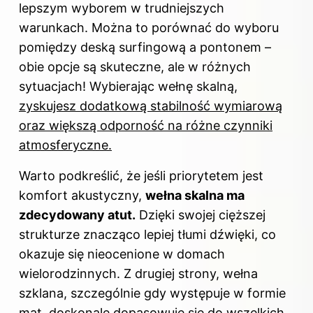
lepszym wyborem w trudniejszych
warunkach. Można to porównać do wyboru
pomiędzy deską surfingową a pontonem –
obie opcje są skuteczne, ale w różnych
sytuacjach! Wybierając wełnę skalną,
zyskujesz dodatkową stabilność wymiarową
oraz większą odporność na różne czynniki
atmosferyczne.
Warto podkreślić, że jeśli priorytetem jest
komfort akustyczny,
wełna skalna ma
zdecydowany atut.
Dzięki swojej cięższej
strukturze znacząco lepiej tłumi dźwięki, co
okazuje się nieocenione w domach
wielorodzinnych. Z drugiej strony, wełna
szklana, szczególnie gdy występuje w formie
mat, doskonale dopasowuje się do wszelkich