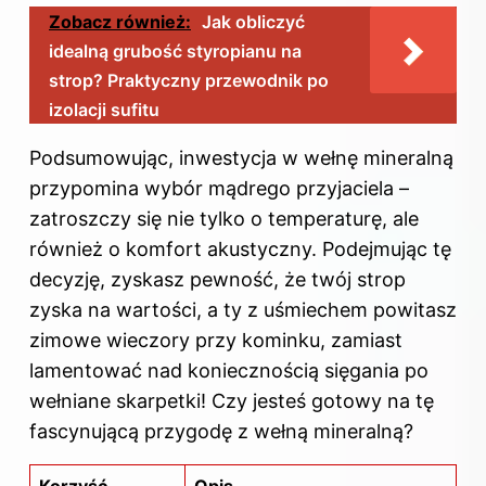
Zobacz również:
Jak obliczyć
idealną grubość styropianu na
strop? Praktyczny przewodnik po
izolacji sufitu
Podsumowując, inwestycja w wełnę mineralną
przypomina wybór mądrego przyjaciela –
zatroszczy się nie tylko o temperaturę, ale
również o komfort akustyczny. Podejmując tę
decyzję, zyskasz pewność, że twój strop
zyska na wartości, a ty z uśmiechem powitasz
zimowe wieczory przy kominku, zamiast
lamentować nad koniecznością sięgania po
wełniane skarpetki! Czy jesteś gotowy na tę
fascynującą przygodę z wełną mineralną?