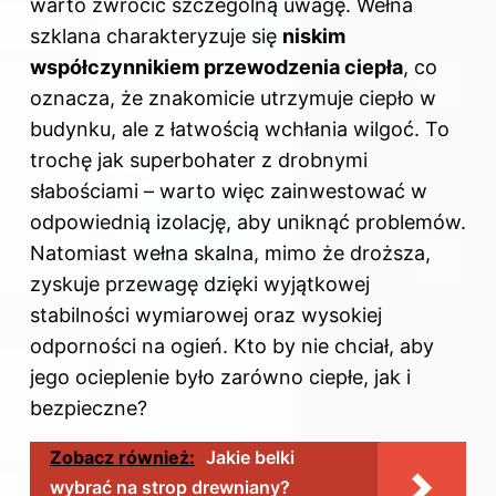
warto zwrócić szczególną uwagę. Wełna
szklana charakteryzuje się
niskim
współczynnikiem przewodzenia ciepła
, co
oznacza, że znakomicie utrzymuje ciepło w
budynku, ale z łatwością wchłania wilgoć. To
trochę jak superbohater z drobnymi
słabościami – warto więc zainwestować w
odpowiednią izolację, aby uniknąć problemów.
Natomiast wełna skalna, mimo że droższa,
zyskuje przewagę dzięki wyjątkowej
stabilności wymiarowej oraz wysokiej
odporności na ogień. Kto by nie chciał, aby
jego ocieplenie było zarówno ciepłe, jak i
bezpieczne?
Zobacz również:
Jakie belki
wybrać na strop drewniany?