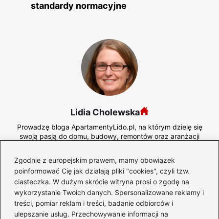
standardy normacyjne
Lidia Cholewska
Prowadzę bloga ApartamentyLido.pl, na którym dzielę się
swoją pasją do domu, budowy, remontów oraz aranżacji
wnętrz. Od lat interesuję się tym, jak tworzyć przestrzenie,
które są nie tylko estetyczne, ale przede wszystkim
Zgodnie z europejskim prawem, mamy obowiązek
funkcjonalne i wygodne na co dzień – zarówno w domach
poinformować Cię jak działają pliki "cookies", czyli tzw.
prywatnych, jak i apartamentach.
ciasteczka. W dużym skrócie witryna prosi o zgodę na
Na blogu opisuję kolejne etapy budowy domu, wyzwania
wykorzystanie Twoich danych. Spersonalizowane reklamy i
związane z remontami oraz praktyczne rozwiązania, które
treści, pomiar reklam i treści, badanie odbiorców i
sprawdziły się w rzeczywistości. Dużą uwagę poświęcam
ulepszanie usług. Przechowywanie informacji na
meblom – ich jakości, funkcjonalności i dopasowaniu do