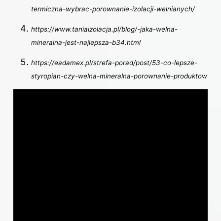
termiczna-wybrac-porownanie-izolacji-welnianych/
https://www.taniaizolacja.pl/blog/-jaka-welna-
mineralna-jest-najlepsza-b34.html
https://eadamex.pl/strefa-porad/post/53-co-lepsze-
styropian-czy-welna-mineralna-porownanie-produktow