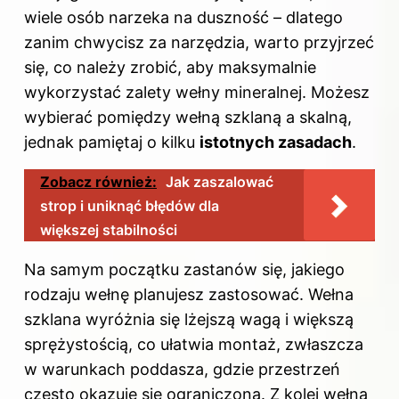
wiele osób narzeka na duszność – dlatego
zanim chwycisz za narzędzia, warto przyjrzeć
się, co należy zrobić, aby maksymalnie
wykorzystać zalety wełny mineralnej. Możesz
wybierać pomiędzy wełną szklaną a skalną,
jednak pamiętaj o kilku
istotnych zasadach
.
Zobacz również:
Jak zaszalować
strop i uniknąć błędów dla
większej stabilności
Na samym początku zastanów się, jakiego
rodzaju wełnę planujesz zastosować. Wełna
szklana wyróżnia się lżejszą wagą i większą
sprężystością, co ułatwia montaż, zwłaszcza
w warunkach poddasza, gdzie przestrzeń
często okazuje się ograniczona. Z kolei wełna