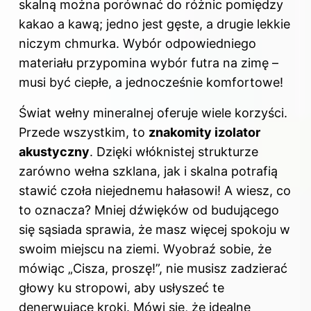
skalną można porównać do różnic pomiędzy
kakao a kawą; jedno jest gęste, a drugie lekkie
niczym chmurka. Wybór odpowiedniego
materiału przypomina wybór futra na zimę –
musi być ciepłe, a jednocześnie komfortowe!
Świat
wełny
mineralnej oferuje wiele korzyści.
Przede wszystkim, to
znakomity izolator
akustyczny
. Dzięki włóknistej strukturze
zarówno wełna szklana, jak i skalna potrafią
stawić czoła niejednemu hałasowi! A wiesz, co
to oznacza? Mniej dźwięków od budującego
się sąsiada sprawia, że masz więcej spokoju w
swoim miejscu na ziemi. Wyobraź sobie, że
mówiąc „Cisza, proszę!”, nie musisz zadzierać
głowy ku stropowi, aby usłyszeć te
denerwujące kroki. Mówi się, że idealne