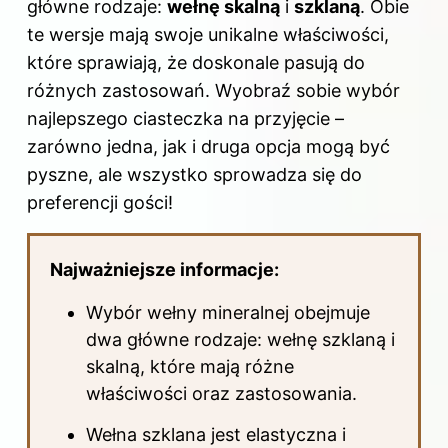
k
główne rodzaje:
wełnę skalną
i
szklaną
. Obie
te wersje mają swoje unikalne właściwości,
które sprawiają, że doskonale pasują do
różnych zastosowań. Wyobraź sobie wybór
najlepszego ciasteczka na przyjęcie –
zarówno jedna, jak i druga opcja mogą być
pyszne, ale wszystko sprowadza się do
preferencji gości!
Najważniejsze informacje:
Wybór wełny mineralnej obejmuje
dwa główne rodzaje: wełnę szklaną i
skalną, które mają różne
właściwości oraz zastosowania.
Wełna szklana jest elastyczna i