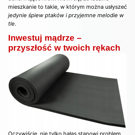
mieszkanie to takie, w którym można usłyszeć
jedynie śpiew ptaków i przyjemne melodie w
tle
.
Inwestuj mądrze –
przyszłość w twoich rękach
Oczywiście, nie tylko hałas stanowi problem.