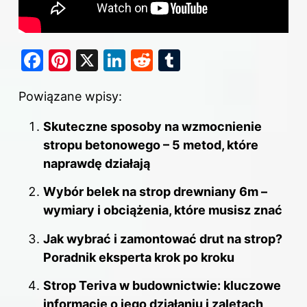
F
Pi
X
Li
R
T
a
nt
n
e
u
Powiązane wpisy:
c
er
k
d
m
e
e
e
di
bl
Skuteczne sposoby na wzmocnienie
b
st
dI
t
r
stropu betonowego – 5 metod, które
o
naprawdę działają
n
o
Wybór belek na strop drewniany 6m –
k
wymiary i obciążenia, które musisz znać
Jak wybrać i zamontować drut na strop?
Poradnik eksperta krok po kroku
Strop Teriva w budownictwie: kluczowe
informacje o jego działaniu i zaletach