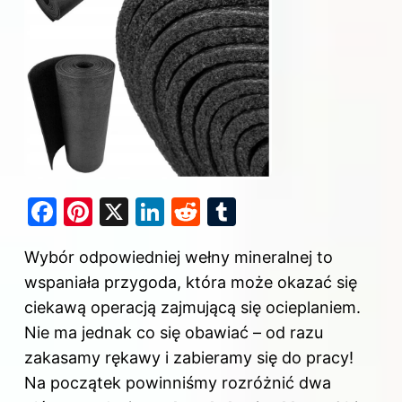
F
Pi
X
Li
R
T
a
nt
n
e
u
Wybór
odpowiedniej wełny mineralnej to
c
er
k
d
m
wspaniała przygoda, która może okazać się
e
e
e
di
bl
ciekawą operacją zajmującą się ocieplaniem.
b
st
dI
t
r
Nie ma jednak co się obawiać – od razu
o
n
zakasamy rękawy i zabieramy się do pracy!
o
Na początek powinniśmy rozróżnić dwa