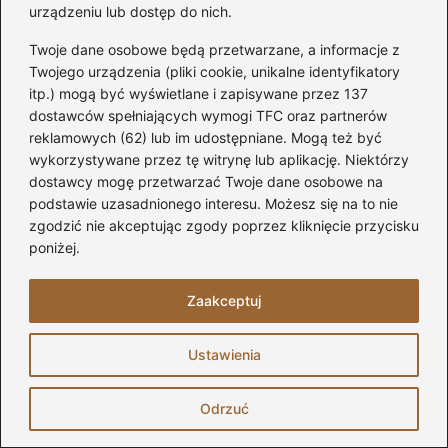
urządzeniu lub dostęp do nich.
stylu wnętrza. Pokazuję, jak świadomie wybierać
wyposażenie i materiały, aby tworzyć spójne i
Twoje dane osobowe będą przetwarzane, a informacje z
ponadczasowe aranżacje.
Twojego urządzenia (pliki cookie, unikalne identyfikatory
itp.) mogą być wyświetlane i zapisywane przez 137
dostawców spełniających wymogi TFC oraz partnerów
←
Skuteczne metody na czyszczenie elewacji budynku
reklamowych (62) lub im udostępniane. Mogą też być
– 5 sprawdzonych sposobów
wykorzystywane przez tę witrynę lub aplikację. Niektórzy
→
Jak w skuteczny sposób wypromować salon
dostawcy mogę przetwarzać Twoje dane osobowe na
kosmetyczny bez wydawania fortuny?
podstawie uzasadnionego interesu. Możesz się na to nie
zgodzić nie akceptując zgody poprzez kliknięcie przycisku
poniżej.
Dodaj komentarz
Zaakceptuj
Twój adres email nie zostanie opublikowany.
Wymagane pola są oznaczone
*
Ustawienia
Komentarz
*
Odrzuć