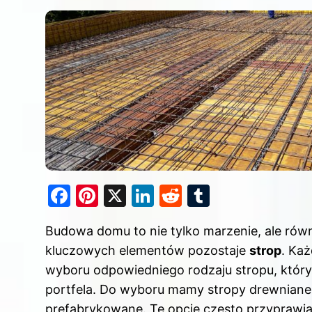
F
Pi
X
Li
R
T
a
nt
n
e
u
Budowa domu to nie tylko marzenie, ale ró
c
er
k
d
m
kluczowych elementów pozostaje
strop
. Ka
e
e
e
di
bl
wyboru odpowiedniego rodzaju stropu, który 
b
st
dI
t
r
portfela. Do wyboru mamy stropy drewniane
o
n
prefabrykowane. Te opcje często przyprawia