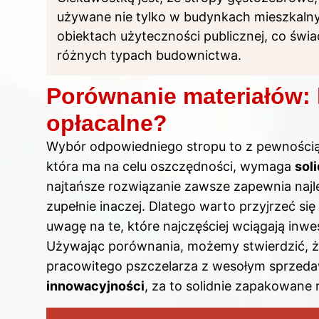
używane nie tylko w budynkach mieszkalny
obiektach użyteczności publicznej, co świ
różnych typach budownictwa.
Porównanie materiałów: k
opłacalne?
Wybór
odpowiedniego stropu to z pewnością
która ma na celu oszczędności, wymaga
soli
najtańsze rozwiązanie zawsze zapewnia najl
zupełnie inaczej. Dlatego warto przyjrzeć s
uwagę na te, które najczęściej wciągają inw
Używając porównania, możemy stwierdzić, 
pracowitego pszczelarza z wesołym sprzed
innowacyjności
, za to solidnie zapakowane 