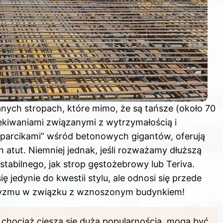
ych stropach, które mimo, że są tańsze (około 70
ekiwaniami związanymi z wytrzymałością i
amparcikami” wśród betonowych gigantów, oferują
 atut. Niemniej jednak, jeśli rozważamy dłuższą
stabilnego, jak strop gęstożebrowy lub Teriva.
 jedynie do kwestii stylu, ale odnosi się przede
tyzmu w związku z wznoszonym budynkiem!
 chociaż cieszą się dużą popularnością, mogą być