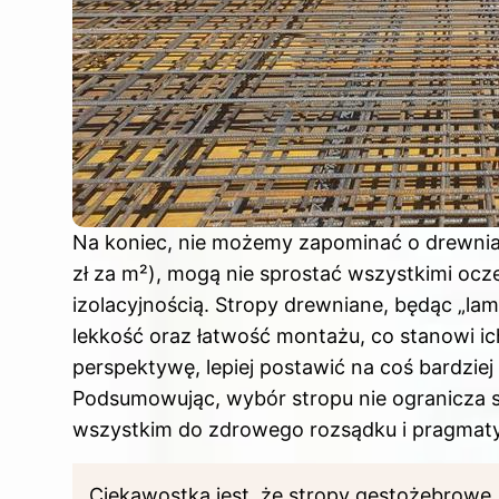
Na koniec, nie możemy zapominać o drewnian
zł za m²), mogą nie sprostać wszystkimi ocz
izolacyjnością. Stropy drewniane, będąc „l
lekkość oraz łatwość montażu, co stanowi ich
perspektywę, lepiej postawić na coś bardziej 
Podsumowując, wybór stropu nie ogranicza się
wszystkim do zdrowego rozsądku i pragma
Ciekawostką jest, że stropy gęstożebrowe,