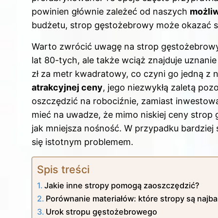
o
powinien głównie zależeć od naszych
możli
k
budżetu, strop gęstożebrowy może okazać s
Warto zwrócić uwagę na strop gęstożebrowy, 
lat 80-tych, ale także wciąż znajduje uznan
zł za metr kwadratowy, co czyni go jedną z 
atrakcyjnej ceny
, jego niezwykłą zaletą poz
oszczędzić na robociźnie, zamiast inwestow
mieć na uwadze, że mimo niskiej ceny strop
jak mniejsza nośność. W przypadku bardziej 
się istotnym problemem.
Spis treści
Jakie inne stropy pomogą zaoszczędzić?
Porównanie materiałów: które stropy są najba
Urok stropu gęstożebrowego