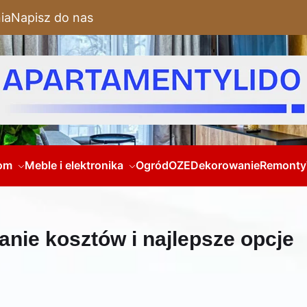
ia
Napisz do nas
om
Meble i elektronika
Ogród
OZE
Dekorowanie
Remonty
anie kosztów i najlepsze opcje