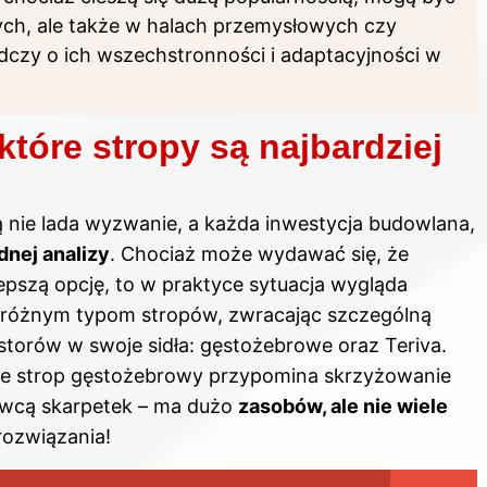
ch, ale także w halach przemysłowych czy
adczy o ich wszechstronności i adaptacyjności w
tóre stropy są najbardziej
 nie lada wyzwanie, a każda inwestycja budowlana,
dnej analizy
. Chociaż może wydawać się, że
epszą opcję, to w praktyce sytuacja wygląda
ię różnym typom stropów, zwracając szczególną
estorów w swoje sidła: gęstożebrowe oraz Teriva.
że strop gęstożebrowy przypomina skrzyżowanie
awcą skarpetek – ma dużo
zasobów, ale nie wiele
rozwiązania!