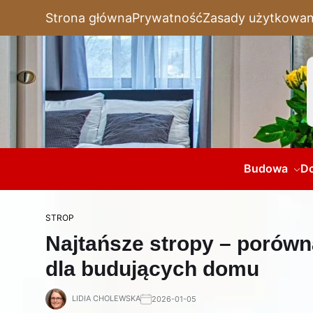
Strona główna
Prywatność
Zasady użytkowan
Budowa
D
STROP
Najtańsze stropy – porówn
dla budujących domu
LIDIA CHOLEWSKA
2026-01-05