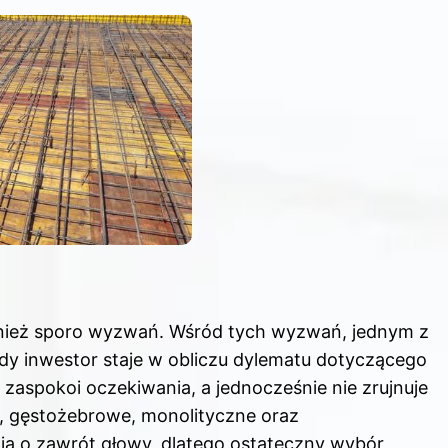
wnież sporo wyzwań. Wśród tych wyzwań, jednym z
żdy inwestor staje w obliczu dylematu dotyczącego
zaspokoi oczekiwania, a jednocześnie nie zrujnuje
, gęstożebrowe, monolityczne oraz
ją o zawrót głowy, dlatego ostateczny wybór