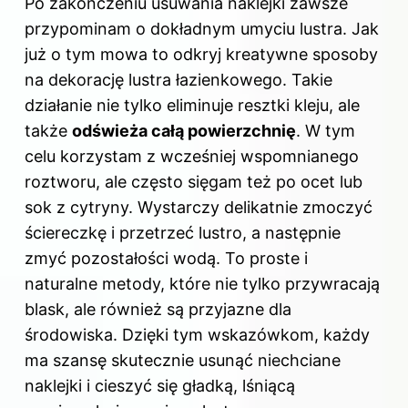
Po zakończeniu usuwania naklejki zawsze
przypominam o dokładnym umyciu lustra. Jak
już o tym mowa to odkryj
kreatywne sposoby
na dekorację lustra łazienkowego
. Takie
działanie nie tylko eliminuje resztki kleju, ale
także
odświeża całą powierzchnię
. W tym
celu korzystam z wcześniej wspomnianego
roztworu, ale często sięgam też po ocet lub
sok z cytryny. Wystarczy delikatnie zmoczyć
ściereczkę i przetrzeć lustro, a następnie
zmyć pozostałości wodą. To proste i
naturalne metody, które nie tylko przywracają
blask, ale również są przyjazne dla
środowiska. Dzięki tym wskazówkom, każdy
ma szansę skutecznie usunąć niechciane
naklejki i cieszyć się gładką, lśniącą