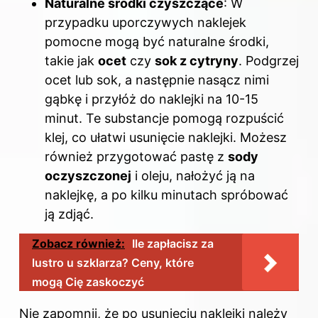
Naturalne środki czyszczące
: W
przypadku uporczywych naklejek
pomocne mogą być naturalne środki,
takie jak
ocet
czy
sok z cytryny
. Podgrzej
ocet lub sok, a następnie nasącz nimi
gąbkę i przyłóż do naklejki na 10-15
minut. Te substancje pomogą rozpuścić
klej, co ułatwi usunięcie naklejki. Możesz
również przygotować pastę z
sody
oczyszczonej
i oleju, nałożyć ją na
naklejkę, a po kilku minutach spróbować
ją zdjąć.
Zobacz również:
Ile zapłacisz za
lustro u szklarza? Ceny, które
mogą Cię zaskoczyć
Nie zapomnij, że po usunięciu naklejki należy