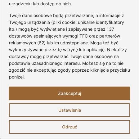
naturalne składniki, takie jak ocet czy sok z
urządzeniu lub dostęp do nich.
cytryny, przemywając powierzchnię miękką
Twoje dane osobowe będą przetwarzane, a informacje z
ściereczką.
Twojego urządzenia (pliki cookie, unikalne identyfikatory
itp.) mogą być wyświetlane i zapisywane przez 137
Dlaczego nawilżanie naklejki jest kluczowe
dostawców spełniających wymogi TFC oraz partnerów
dla jej usunięcia?
reklamowych (62) lub im udostępniane. Mogą też być
wykorzystywane przez tę witrynę lub aplikację. Niektórzy
Nawilżanie naklejki zmiękcza klej, co
dostawcy mogę przetwarzać Twoje dane osobowe na
znacząco ułatwia jej usunięcie, a także
podstawie uzasadnionego interesu. Możesz się na to nie
zgodzić nie akceptując zgody poprzez kliknięcie przycisku
minimalizuje ryzyko uszkodzeń powierzchni
poniżej.
lustra.
Zaakceptuj
Jakie naturalne metody można wykorzystać
do usunięcia naklejek?
Ustawienia
Można wykorzystać naturalne metody, takie
jak ocet, sok z cytryny czy soda
Odrzuć
oczyszczona, które rozpuszczają klej i