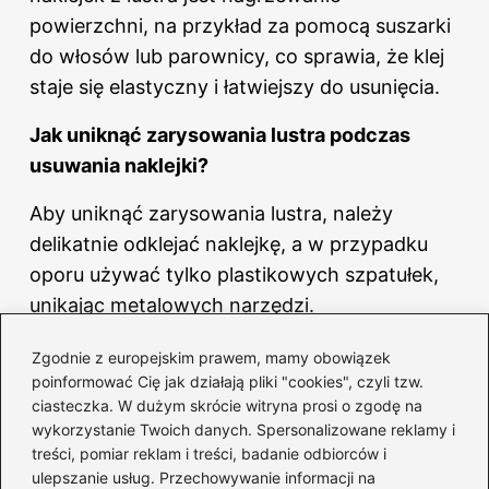
powierzchni, na przykład za pomocą suszarki
do włosów lub parownicy, co sprawia, że klej
staje się elastyczny i łatwiejszy do usunięcia.
Jak uniknąć zarysowania lustra podczas
usuwania naklejki?
Aby uniknąć zarysowania lustra, należy
delikatnie odklejać naklejkę, a w przypadku
oporu używać tylko plastikowych szpatułek,
unikając metalowych narzędzi.
Co zrobić, gdy po usunięciu naklejki
Zgodnie z europejskim prawem, mamy obowiązek
poinformować Cię jak działają pliki "cookies", czyli tzw.
pozostaną resztki kleju?
ciasteczka. W dużym skrócie witryna prosi o zgodę na
wykorzystanie Twoich danych. Spersonalizowane reklamy i
W przypadku resztek kleju, można je usunąć
treści, pomiar reklam i treści, badanie odbiorców i
stosując roztwór wody z mydłem lub
ulepszanie usług. Przechowywanie informacji na