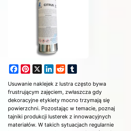
F
Pi
X
Li
R
T
a
nt
n
e
u
Usuwanie naklejek z lustra często bywa
c
er
k
d
m
frustrującym zajęciem, zwłaszcza gdy
e
e
e
di
bl
dekoracyjne etykiety mocno trzymają się
b
st
dI
t
r
powierzchni. Pozostając w temacie, poznaj
o
n
tajniki produkcji lusterek z innowacyjnych
o
materiałów
. W takich sytuacjach regularnie