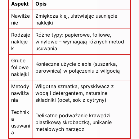
Aspekt
Opis
Nawilże
Zmiękcza klej, ułatwiając usunięcie
nie
naklejki
Rodzaje
Różne typy: papierowe, foliowe,
nakleje
winylowe – wymagają różnych metod
k
usuwania
Grube
Konieczne użycie ciepła (suszarka,
foliowe
parownica) w połączeniu z wilgocią
naklejki
Metody
Wilgotna szmatka, spryskiwacz z
nawilża
wodą i detergentem, naturalne
nia
składniki (ocet, sok z cytryny)
Technik
Delikatne podważanie krawędzi
a
plastikową skrobaczką, unikanie
usuwani
metalowych narzędzi
a