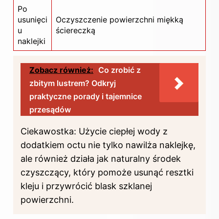
Po
usunięci
Oczyszczenie powierzchni miękką
u
ściereczką
naklejki
Zobacz również:
Co zrobić z
zbitym lustrem? Odkryj
praktyczne porady i tajemnice
przesądów
Ciekawostka: Użycie ciepłej wody z
dodatkiem octu nie tylko nawilża naklejkę,
ale również działa jak naturalny środek
czyszczący, który pomoże usunąć resztki
kleju i przywrócić blask szklanej
powierzchni.