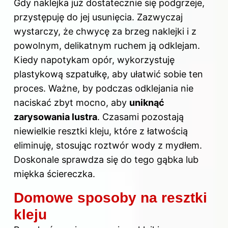
Gdy naklejka już dostatecznie się podgrzeje,
przystępuję do jej usunięcia. Zazwyczaj
wystarczy, że chwycę za brzeg naklejki i z
powolnym, delikatnym ruchem ją odklejam.
Kiedy napotykam opór, wykorzystuję
plastykową szpatułkę, aby ułatwić sobie ten
proces. Ważne, by podczas odklejania nie
naciskać zbyt mocno, aby
uniknąć
zarysowania lustra
. Czasami pozostają
niewielkie resztki kleju, które z łatwością
eliminuję, stosując roztwór wody z mydłem.
Doskonale sprawdza się do tego gąbka lub
miękka ściereczka.
Domowe sposoby na resztki
kleju