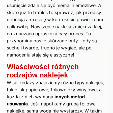
usunięcie zdaje się być niemal niemożliwe. A
skoro już tu trafiłeś to sprawdź,
jak przepisy
definiują antresolę w kontekście powierzchni
całkowitej
. Nawilżenie naklejki zmiękcza klej,
co znacząco upraszcza cały proces. To
przypomina nasze skórzane buty – gdy są
suche i twarde, trudno je wygiąć, ale po
namoceniu stają się elastyczne!
Właściwości różnych
rodzajów naklejek
W sprzedaży znajdziemy różne typy naklejek,
takie jak papierowe, foliowe czy winylowe, a
każda z nich wymaga
innych metod
usuwania
. Jeśli napotkamy grubą foliową
naklejkę, sama woda nie wystarczy. W takim