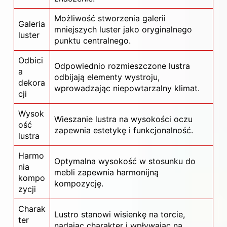
Możliwość stworzenia galerii
Galeria
mniejszych luster jako oryginalnego
luster
punktu centralnego.
Odbici
Odpowiednio rozmieszczone lustra
a
odbijają elementy wystroju,
dekora
wprowadzając niepowtarzalny klimat.
cji
Wysok
Wieszanie lustra na wysokości oczu
ość
zapewnia estetykę i funkcjonalność.
lustra
Harmo
Optymalna wysokość w stosunku do
nia
mebli zapewnia harmonijną
kompo
kompozycję.
zycji
Charak
Lustro stanowi wisienkę na torcie,
ter
nadając charakter i wpływając na