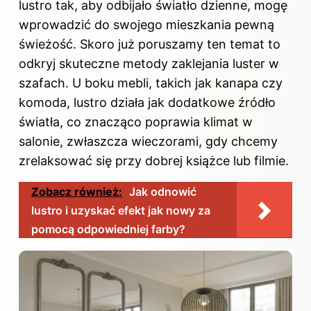
lustro tak, aby odbijało światło dzienne, mogę
wprowadzić do swojego mieszkania pewną
świeżość. Skoro już poruszamy ten temat to
odkryj
skuteczne metody zaklejania luster w
szafach
. U boku mebli, takich jak kanapa czy
komoda, lustro działa jak dodatkowe źródło
światła, co znacząco poprawia klimat w
salonie, zwłaszcza wieczorami, gdy chcemy
zrelaksować się przy dobrej książce lub filmie.
Zobacz również:
Jak odnowić
lustro i uzyskać efekt jak nowy za
pomocą odpowiedniej farby?