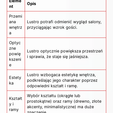
Eleme
Opis
nt
Przemi
ana
Lustro potrafi odmienić wygląd salony,
wnętrz
przyciągając wzrok gości.
a
Optyc
zne
Lustro optycznie powiększa przestrzeń
powię
i sprawia, że staje się jaśniejsza.
kszeni
e
Lustro wzbogaca estetykę wnętrza,
Estety
podkreślając jego charakter poprzez
ka
odpowiedni kształt i ramę.
Wybór kształtu (okrągłe lub
Kształt
prostokątne) oraz ramy (drewno, złote
y i
akcenty, minimalistyczne) ma duże
ramy
znaczenie.