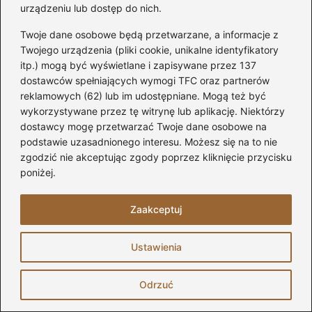
urządzeniu lub dostęp do nich.
Źródła:
Twoje dane osobowe będą przetwarzane, a informacje z
https://mebledospania.pl/lustro-w-salonie-na-jakiej-
Twojego urządzenia (pliki cookie, unikalne identyfikatory
itp.) mogą być wyświetlane i zapisywane przez 137
wysokosci-powiesic/
dostawców spełniających wymogi TFC oraz partnerów
https://led-lustra.pl/jakie-lustro-do-salonu-wybrac-i-
reklamowych (62) lub im udostępniane. Mogą też być
wykorzystywane przez tę witrynę lub aplikację. Niektórzy
gdzie-je-zamontowac-praktyczne-wskazowki/
dostawcy mogę przetwarzać Twoje dane osobowe na
podstawie uzasadnionego interesu. Możesz się na to nie
https://www.brw.pl/blog/gdzie-powiesic-lustro-w-
zgodzić nie akceptując zgody poprzez kliknięcie przycisku
salonie/
poniżej.
FAQ – Najczęstsze pytania i
odpowiedzi
Zaakceptuj
Na jakiej wysokości powinno być
Ustawienia
umieszczone lustro w salonie, aby było
funkcjonalne i estetyczne?
Odrzuć
Środek lustra powinien znajdować się na