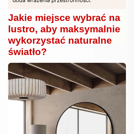
doda wrażenia przestronności.
Jakie miejsce wybrać na
lustro, aby maksymalnie
wykorzystać naturalne
światło?