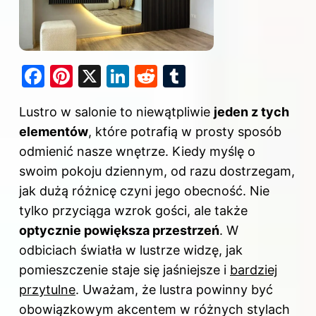
F
Pi
X
Li
R
T
a
nt
n
e
u
Lustro w salonie to niewątpliwie
jeden z tych
c
er
k
d
m
elementów
, które potrafią w prosty sposób
e
e
e
di
bl
odmienić nasze wnętrze. Kiedy myślę o
b
st
dI
t
r
swoim pokoju dziennym, od razu dostrzegam,
o
n
jak dużą różnicę czyni jego obecność. Nie
o
tylko przyciąga wzrok gości, ale także
k
optycznie powiększa przestrzeń
. W
odbiciach światła w lustrze widzę, jak
pomieszczenie staje się jaśniejsze i
bardziej
przytulne
. Uważam, że lustra powinny być
obowiązkowym akcentem w różnych stylach