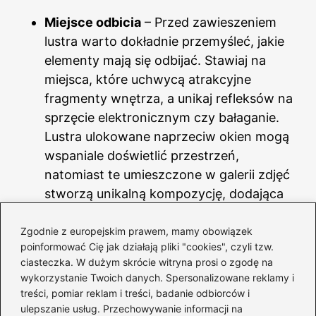
Miejsce odbicia
– Przed zawieszeniem
lustra warto dokładnie przemyśleć, jakie
elementy mają się odbijać. Stawiaj na
miejsca, które uchwycą atrakcyjne
fragmenty wnętrza, a unikaj refleksów na
sprzęcie elektronicznym czy bałaganie.
Lustra ulokowane naprzeciw okien mogą
wspaniale doświetlić przestrzeń,
natomiast te umieszczone w galerii zdjęć
stworzą unikalną kompozycję, dodająca
charakteru całemu wnętrzu.
Zgodnie z europejskim prawem, mamy obowiązek
Zobacz również:
Sposoby na
poinformować Cię jak działają pliki "cookies", czyli tzw.
wyjątkową dekorację lustra
ciasteczka. W dużym skrócie witryna prosi o zgodę na
wykorzystanie Twoich danych. Spersonalizowane reklamy i
łazienkowego: kreatywne pomysły
treści, pomiar reklam i treści, badanie odbiorców i
bez ramy
ulepszanie usług. Przechowywanie informacji na