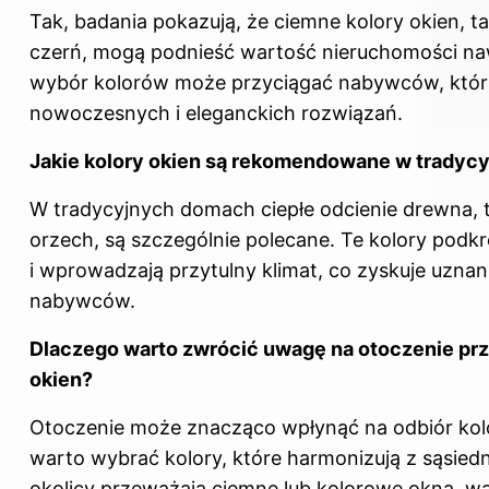
Tak, badania pokazują, że ciemne
kolory okien
, t
czerń, mogą podnieść wartość nieruchomości na
wybór kolorów może przyciągać nabywców, któr
nowoczesnych i eleganckich rozwiązań.
Jakie kolory okien są rekomendowane w trady
W tradycyjnych domach ciepłe odcienie drewna, ta
orzech, są szczególnie polecane. Te kolory podkre
i wprowadzają przytulny klimat, co zyskuje uzna
nabywców.
Dlaczego warto zwrócić uwagę na otoczenie pr
okien?
Otoczenie może znacząco wpłynąć na odbiór kolo
warto wybrać kolory, które harmonizują z sąsiedn
okolicy przeważają ciemne lub kolorowe okna, w