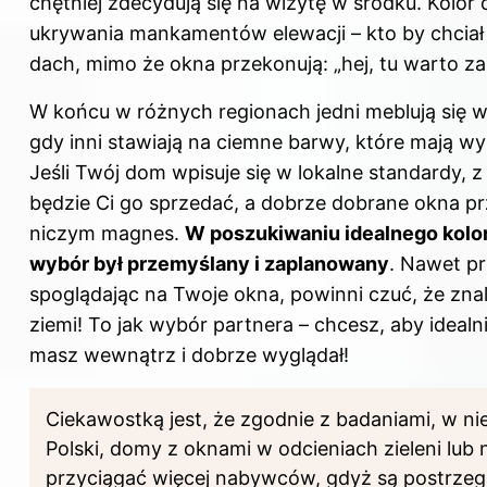
chętniej zdecydują się na wizytę w środku. Kolor
ukrywania mankamentów elewacji – kto by chcia
dach, mimo że okna przekonują: „hej, tu warto z
W końcu w różnych regionach jedni meblują się w
gdy inni stawiają na ciemne barwy, które mają 
Jeśli Twój dom wpisuje się w lokalne standardy, z
będzie Ci go sprzedać, a dobrze dobrane okna pr
niczym magnes.
W poszukiwaniu idealnego kolor
wybór był przemyślany i zaplanowany
. Nawet prz
spoglądając na Twoje okna, powinni czuć, że znal
ziemi! To jak wybór partnera – chcesz, aby idealn
masz wewnątrz i dobrze wyglądał!
Ciekawostką jest, że zgodnie z badaniami, w ni
Polski, domy z oknami w odcieniach zieleni lub
przyciągać więcej nabywców, gdyż są postrzega