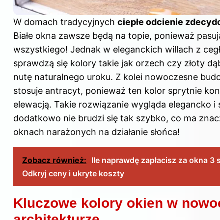
W domach tradycyjnych
ciepłe odcienie zdecy
Białe
okna
zawsze będą na topie, ponieważ pasuj
wszystkiego! Jednak w eleganckich willach z cegł
sprawdzą się kolory takie jak orzech czy złoty d
nutę naturalnego uroku. Z kolei nowoczesne bud
stosuje antracyt, ponieważ ten kolor sprytnie kon
elewacją. Takie rozwiązanie wygląda elegancko i
dodatkowo nie brudzi się tak szybko, co ma zna
oknach narażonych na działanie słońca!
Zobacz również:
Ile naprawdę zapłacisz za okna 3
Odkryj ceny i ukryte koszty
Kluczowe kolory okien w nowo
architekturze