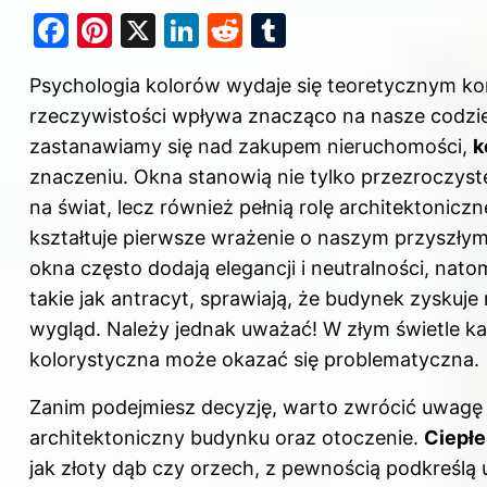
F
Pi
X
Li
R
T
a
nt
n
e
u
Psychologia kolorów wydaje się teoretycznym k
c
er
k
d
m
rzeczywistości wpływa znacząco na nasze codzie
e
e
e
di
bl
zastanawiamy się nad zakupem nieruchomości,
k
b
st
dI
t
r
znaczeniu. Okna stanowią nie tylko przezroczyst
o
n
na świat, lecz również pełnią rolę architektonicz
o
kształtuje pierwsze wrażenie o naszym przyszłym
k
okna często dodają elegancji i neutralności, nato
takie jak antracyt, sprawiają, że budynek zyskuj
wygląd. Należy jednak uważać! W złym świetle k
kolorystyczna może okazać się problematyczna.
Zanim podejmiesz decyzję, warto zwrócić uwagę 
architektoniczny budynku oraz otoczenie.
Ciepłe
jak złoty dąb czy orzech, z pewnością podkreślą 