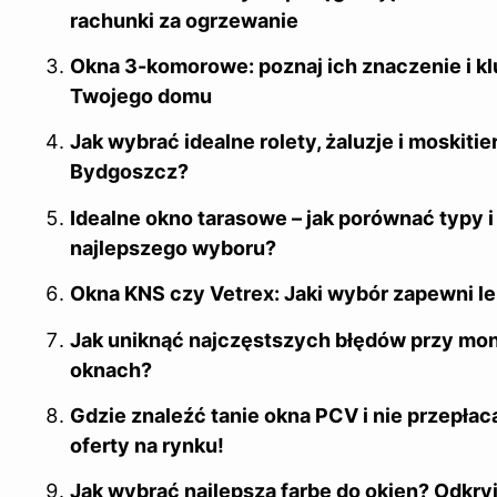
o
rachunki za ogrzewanie
k
Okna 3-komorowe: poznaj ich znaczenie i kl
Twojego domu
Jak wybrać idealne rolety, żaluzje i moskiti
Bydgoszcz?
Idealne okno tarasowe – jak porównać typy i
najlepszego wyboru?
Okna KNS czy Vetrex: Jaki wybór zapewni le
Jak uniknąć najczęstszych błędów przy mon
oknach?
Gdzie znaleźć tanie okna PCV i nie przepłac
oferty na rynku!
Jak wybrać najlepszą farbę do okien? Odkryj 