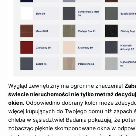
Wygląd zewnętrzny ma ogromne znaczenie!
Zaba
świecie nieruchomości nie tylko metraż decyduje 
okien
. Odpowiednio dobrany kolor może zdecyd
więcej kupujących do Twojego domu niż zapach 
chleba w sąsiedztwie! Badania pokazują, że pote
zobacząc pięknie skomponowane okna w odpowi