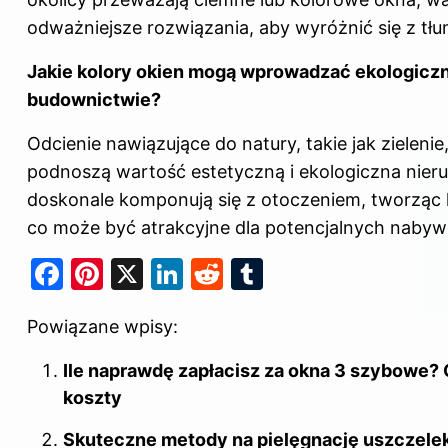
odważniejsze rozwiązania, aby wyróżnić się z tłu
Jakie kolory okien mogą wprowadzać ekologicz
budownictwie?
Odcienie nawiązujące do natury, takie jak zielenie,
podnoszą wartość estetyczną i ekologiczna nier
doskonale komponują się z otoczeniem, tworząc 
co może być atrakcyjne dla potencjalnych naby
F
Pi
X
Li
R
T
a
nt
n
e
u
Powiązane wpisy:
c
er
k
d
m
e
e
e
di
bl
Ile naprawdę zapłacisz za okna 3 szybowe? 
b
st
dI
t
r
koszty
o
n
Skuteczne metody na pielęgnację uszczelek