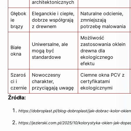
architektonicznych
Głębok
Eleganckie i ciepłe,
Naturalne odcienie,
ie
dobrze współgrają
zmniejszają
brązy
z drewnem
potrzebę malowania
Możliwość
Uniwersalne, ale
zastosowania oklein
Białe
mogą być
drewna dla
okna
standardowe
ekologicznego
efektu
Szaroś
Nowoczesny
Ciemne okna PCV z
ci i
charakter,
certyfikatami
czernie
przyciągają uwagę
ekologicznymi
Źródła:
https://dobroplast.pl/blog-dobroplast/jak-dobrac-kolor-oki
https://jezierski.com.pl/2025/10/kolorystyka-okien-jak-d