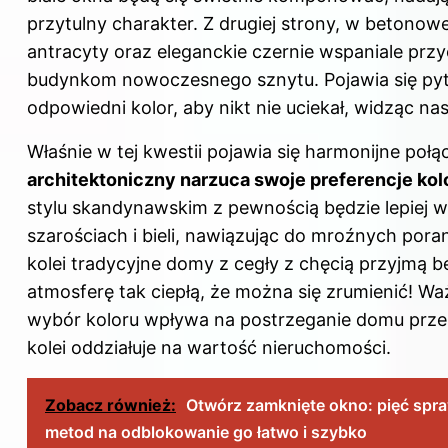
przytulny charakter. Z drugiej strony, w betonowe
antracyty oraz eleganckie czernie wspaniale prz
budynkom nowoczesnego sznytu. Pojawia się pyt
odpowiedni kolor, aby nikt nie uciekał, widząc na
Właśnie w tej kwestii pojawia się harmonijne połą
architektoniczny narzuca swoje preferencje ko
stylu skandynawskim z pewnością będzie lepiej w
szarościach i bieli, nawiązując do mroźnych por
kolei tradycyjne domy z cegły z chęcią przyjmą b
atmosferę tak ciepłą, że można się zrumienić! Waż
wybór koloru wpływa na postrzeganie domu prze
kolei oddziałuje na wartość nieruchomości.
Zobacz również:
Otwórz zamknięte okno: pięć sp
metod na odblokowanie go łatwo i szybko