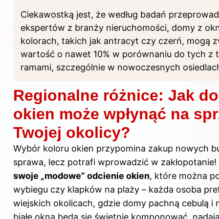
Ciekawostką jest, że według badań przeprowa
ekspertów z branży nieruchomości, domy z ok
kolorach, takich jak antracyt czy czerń, mogą 
wartość o nawet 10% w porównaniu do tych z t
ramami, szczególnie w nowoczesnych osiedlac
Regionalne różnice: Jak do
okien może wpłynąć na sp
Twojej okolicy?
Wybór koloru okien przypomina zakup nowych bu
sprawa, lecz potrafi wprowadzić w zakłopotanie!
swoje „modowe” odcienie okien
, które można p
wybiegu czy klapków na plaży – każda osoba pref
wiejskich okolicach, gdzie domy pachną cebulą i
białe okna będą się świetnie komponować, nadaj