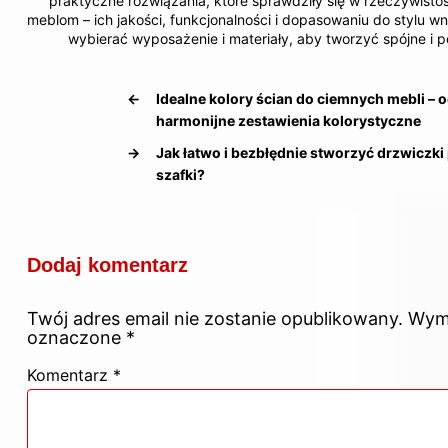
praktyczne rozwiązania, które sprawdziły się w rzeczywist
meblom – ich jakości, funkcjonalności i dopasowaniu do stylu w
wybierać wyposażenie i materiały, aby tworzyć spójne i
←
Idealne kolory ścian do ciemnych mebli – o
harmonijne zestawienia kolorystyczne
→
Jak łatwo i bezbłędnie stworzyć drzwiczk
szafki?
Dodaj komentarz
Twój adres email nie zostanie opublikowany.
Wyma
oznaczone
*
Komentarz
*