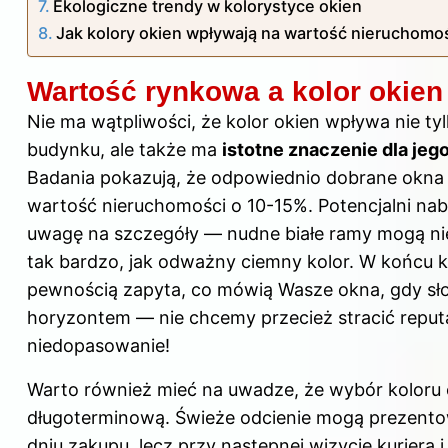
Ekologiczne trendy w kolorystyce okien
Jak kolory okien wpływają na wartość nieruchomo
Wartość rynkowa a kolor okien
Nie ma wątpliwości, że kolor okien wpływa nie ty
budynku, ale także ma
istotne znaczenie dla jeg
Badania pokazują, że odpowiednio dobrane okn
wartość nieruchomości o 10-15%. Potencjalni na
uwagę na szczegóły — nudne białe ramy mogą nie
tak bardzo, jak odważny ciemny kolor. W końcu k
pewnością zapyta, co mówią Wasze okna, gdy sło
horyzontem — nie chcemy przecież stracić reputa
niedopasowanie!
Warto również mieć na uwadze, że wybór koloru o
długoterminową. Świeże odcienie mogą prezentow
dniu zakupu, lecz przy następnej wizycie kuriera 