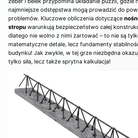
żeber i belek przypomina układanie puzzli, gdzie
najmniejsze odstępstwa mogą prowadzić do po
problemów. Kluczowe obliczenia dotyczące
nośn
stropu
warunkują bezpieczeństwo całej konstrukc
dlatego nie wolno z nimi żartować – to nie są tyl
matematyczne detale, lecz fundamenty stabilnoś
budynku! Jak zwykle, w tej grze niezbędna okazuj
tylko siła, lecz także sprytna kalkulacja!