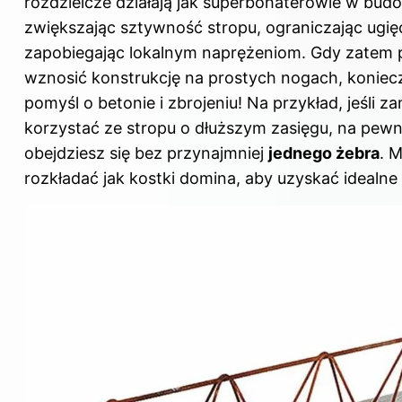
rozdzielcze działają jak superbohaterowie w bud
zwiększając sztywność stropu, ograniczając ugię
zapobiegając lokalnym naprężeniom. Gdy zatem 
wznosić konstrukcję na prostych nogach, koniec
pomyśl o betonie i zbrojeniu! Na przykład, jeśli z
korzystać ze stropu o dłuższym zasięgu, na pewn
obejdziesz się bez przynajmniej
jednego żebra
. 
rozkładać jak kostki domina, aby uzyskać idealne