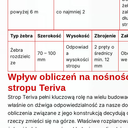
że
powyżej 6 m
co najmniej 2
za
dł
st
Typ żebra
Szerokość
Wysokość
Zbrojenie
Za
Odpowiad
2 pręty o
Żebra
70 – 100
a
średnicy
Ob
rozdzielc
mm
wysokości
min. 12
we
ze
stropu
mm
Wpływ obliczeń na nośnoś
stropu Teriva
Strop Teriva pełni kluczową rolę na wielu budowa
właśnie on dźwiga odpowiedzialność za nasze do
obliczenia związane z jego konstrukcją decydują o
rzeczy zmieści się na górze. Właściwe rozplanow