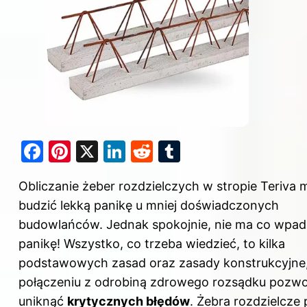
F
Pi
X
Li
R
T
a
nt
n
e
u
Obliczanie żeber rozdzielczych w stropie
Teriva
m
c
er
k
d
m
budzić lekką panikę u mniej doświadczonych
e
e
e
di
bl
budowlańców. Jednak spokojnie, nie ma co wpa
b
st
dI
t
r
panikę! Wszystko, co trzeba wiedzieć, to kilka
o
n
podstawowych zasad oraz zasady konstrukcyjne,
o
połączeniu z odrobiną zdrowego rozsądku pozw
k
uniknąć
krytycznych błędów
. Żebra rozdzielcze 