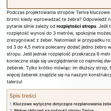
Podczas projektowania stropów Teriva kluczowe 
brzmi: kiedy wprowadzać te żebra? Odpowiedź n
pytanie silnie zależy od
rozpiętości stropu
. Jeśli
rozpiętość wynosi do 3 metrów, spokojnie możes
zrezygnować z żeber. Natomiast w przypadku roz
od 3 do 4,5 metra polecamy dodać jedno żebro 
stropu. Jeśli jednak rozpiętość przekracza 6 met
konieczne staje się uwzględnienie co najmniej d
żeberek. Tylko krótko mówiąc: im dłuższy strop,
więcej żeberek znajdzie się na naszym konstruk
talerzu!
Spis treści
Kluczowe wytyczne dotyczące rozplanowania żeb
Wpływ obliczeń na nośność stropu Teriva