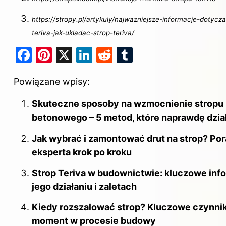
https://stropy.pl/artykuly/najwazniejsze-informacje-dotycz
teriva-jak-ukladac-strop-teriva/
F
Pi
X
Li
R
T
a
nt
n
e
u
Powiązane wpisy:
c
er
k
d
m
e
e
e
di
bl
Skuteczne sposoby na wzmocnienie stropu
b
st
dI
t
r
betonowego – 5 metod, które naprawdę dzia
o
n
Jak wybrać i zamontować drut na strop? Por
o
eksperta krok po kroku
k
Strop Teriva w budownictwie: kluczowe inf
jego działaniu i zaletach
Kiedy rozszalować strop? Kluczowe czynniki
moment w procesie budowy