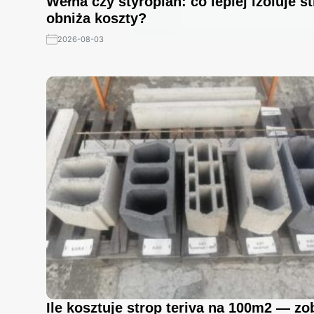
Wełna czy styropian: co lepiej izoluje st
obniża koszty?
2026-08-03
Ile kosztuje strop teriva na 100m2 — zo