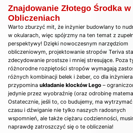
Znajdowanie Złotego Środka w
Obliczeniach
Warto zburzyć mit, że inżynier budowlany to nud
w okularach, więc spójrzmy na ten temat z zupełn
perspektywy! Dzięki nowoczesnym narzędziom
obliczeniowym, projektowanie stropów Teriva sta
zdecydowanie prostsze i mniej stresujące. Poza t
różnorodne rozpiętości stropów wymagają zast
różnych kombinacji belek i żeber, co dla inżyniera
przypomina
układanie klocków Lego
– ograniczo
jedynie przez wyobraźnię (oraz odrobinę matema
Ostatecznie, jeśli to, co budujemy, ma wytrzyma
czasu i dźwiganie nie tylko naszych radosnych
wspomnień, ale także ciężaru codzienności, mus
naprawdę zatroszczyć się o te obliczenia!