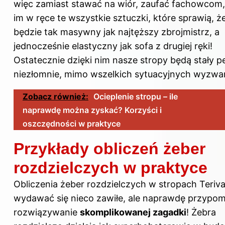
więc zamiast stawać na wiór, zaufać fachowcom,
im w ręce te wszystkie sztuczki, które sprawią, ż
będzie tak masywny jak najtęższy zbrojmistrz, a
jednocześnie elastyczny jak sofa z drugiej ręki!
Ostatecznie dzięki nim nasze stropy będą stały p
niezłomnie, mimo wszelkich sytuacyjnych wyzwa
Zobacz również:
Ocieplenie stropu – ile
naprawdę można zyskać? Korzyści i
oszczędności w praktyce
Przykłady obliczeń żeber
rozdzielczych w praktyce
Obliczenia żeber rozdzielczych w stropach Teri
wydawać się nieco zawiłe, ale naprawdę przypom
rozwiązywanie
skomplikowanej zagadki
! Żebra