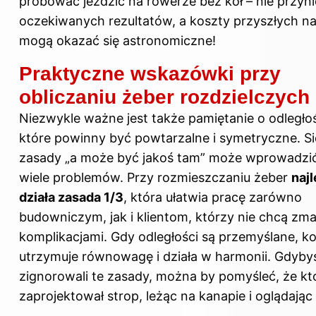
próbować jeździć na rowerze bez kół – nie przyni
oczekiwanych rezultatów, a koszty przyszłych n
mogą okazać się astronomiczne!
Praktyczne wskazówki przy
obliczaniu żeber rozdzielczych
Niezwykle ważne jest także pamiętanie o odległo
które powinny być powtarzalne i symetryczne. S
zasady „a może być jakoś tam” może wprowadzi
wiele problemów. Przy rozmieszczaniu żeber
najl
działa zasada 1/3
, która ułatwia pracę zarówno
budowniczym, jak i klientom, którzy nie chcą zma
komplikacjami. Gdy odległości są przemyślane, k
utrzymuje równowagę i działa w harmonii. Gdyb
zignorowali te zasady, można by pomyśleć, że kt
zaprojektował strop, leżąc na kanapie i oglądając 