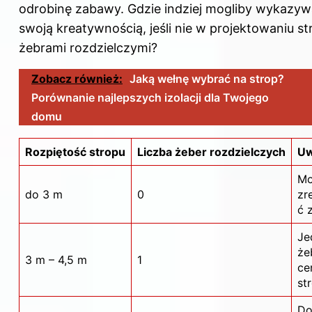
odrobinę zabawy. Gdzie indziej mogliby wykazyw
swoją kreatywnością, jeśli nie w projektowaniu s
żebrami rozdzielczymi?
Zobacz również:
Jaką wełnę wybrać na strop?
Porównanie najlepszych izolacji dla Twojego
domu
Rozpiętość stropu
Liczba żeber rozdzielczych
Uw
Mo
do 3 m
0
zr
ć 
Je
że
3 m – 4,5 m
1
ce
st
Do