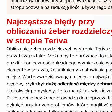
materiałów budowlanych, ponieważ lepsza szt
stropu pozwala na redukcję ilości używanego b
Najczęstsze błędy przy
obliczaniu żeber rozdzielc
w stropie Teriva
Obliczanie żeber rozdzielczych w stropie Teriva 
prawdziwą sztukę. Można by to porównać do ukł
puzzli – konieczność dokładnego wymierzenia ws
elementów sprawia, że unikniemy zostawiania pu
miejsc. Warto zwrócić uwagę na jeden z najważn
błędów, czyli
zbyt dużą odległość między żebra
ktokolwiek pomyślałby, że to ma aż tak wielkie z
Przestrzenie bez żeber prowadzą do nieprzewid
pęknięć oraz innych problemów, które moglibyśm
uniknąć, gdybyśmy tylko pamiętali o kilku prosty