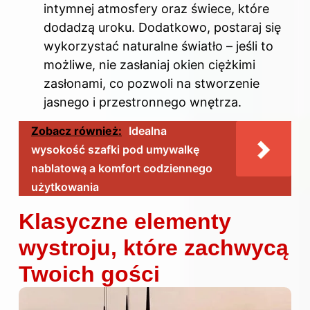
intymnej atmosfery oraz świece, które
dodadzą uroku. Dodatkowo, postaraj się
wykorzystać naturalne światło – jeśli to
możliwe, nie zasłaniaj okien ciężkimi
zasłonami, co pozwoli na stworzenie
jasnego i przestronnego wnętrza.
Zobacz również:
Idealna
wysokość szafki pod umywalkę
nablatową a komfort codziennego
użytkowania
Klasyczne elementy
wystroju, które zachwycą
Twoich gości