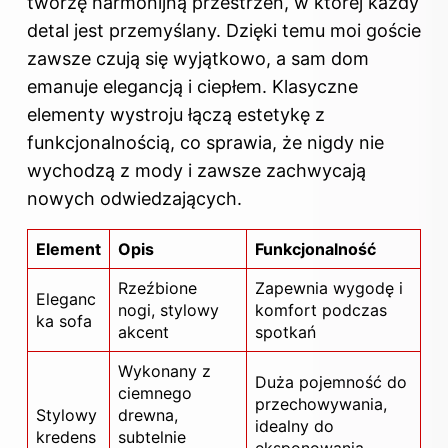
tworzę harmonijną przestrzeń, w której każdy
detal jest przemyślany. Dzięki temu moi goście
zawsze czują się wyjątkowo, a sam dom
emanuje elegancją i ciepłem. Klasyczne
elementy wystroju łączą estetykę z
funkcjonalnością, co sprawia, że nigdy nie
wychodzą z mody i zawsze zachwycają
nowych odwiedzających.
Element
Opis
Funkcjonalność
Rzeźbione
Zapewnia wygodę i
Eleganc
nogi, stylowy
komfort podczas
ka sofa
akcent
spotkań
Wykonany z
Duża pojemność do
ciemnego
przechowywania,
Stylowy
drewna,
idealny do
kredens
subtelnie
eksponowania