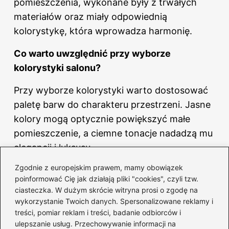
pomieszczenia, wykonane były z trwałych
materiałów oraz miały odpowiednią
kolorystykę, która wprowadza harmonię.
Co warto uwzględnić przy wyborze
kolorystyki salonu?
Przy wyborze kolorystyki warto dostosować
paletę barw do charakteru przestrzeni. Jasne
kolory mogą optycznie powiększyć małe
pomieszczenie, a ciemne tonacje nadadzą mu
elegancji i luksusu.
Zgodnie z europejskim prawem, mamy obowiązek
Jakie dodatki mogą uatrakcyjnić wystrój
poinformować Cię jak działają pliki "cookies", czyli tzw.
salonu?
ciasteczka. W dużym skrócie witryna prosi o zgodę na
wykorzystanie Twoich danych. Spersonalizowane reklamy i
Dodatki, takie jak stylowe zasłony, poduszki,
treści, pomiar reklam i treści, badanie odbiorców i
dywany czy dekoracje ścienne, mogą ożywić
ulepszanie usług. Przechowywanie informacji na