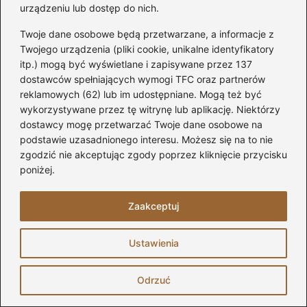
przestrzeń i nadać jej charakteru. Różnorodne
urządzeniu lub dostęp do nich.
tekstury oraz drobne detale, jak ramki na
Twoje dane osobowe będą przetwarzane, a informacje z
zdjęcia czy świeczniki, również mają duże
Twojego urządzenia (pliki cookie, unikalne identyfikatory
itp.) mogą być wyświetlane i zapisywane przez 137
znaczenie.
dostawców spełniających wymogi TFC oraz partnerów
reklamowych (62) lub im udostępniane. Mogą też być
Dlaczego meble systemowe są dobrym
wykorzystywane przez tę witrynę lub aplikację. Niektórzy
wyborem do małych mieszkań?
dostawcy mogę przetwarzać Twoje dane osobowe na
podstawie uzasadnionego interesu. Możesz się na to nie
Meble systemowe są elastyczne, pozwalają na
zgodzić nie akceptując zgody poprzez kliknięcie przycisku
dowolne łączenie oraz konfigurowanie
poniżej.
elementów, co umożliwia maksymalne
wykorzystanie dostępnej przestrzeni. Oferują
Zaakceptuj
również przemyślane rozwiązania do
przechowywania, co jest kluczowe w małych
Ustawienia
wnętrzach.
Odrzuć
Jakie materiały są najlepsze do mebli w