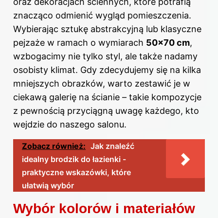
oraz dekoracjach ściennych, które potrafią
znacząco odmienić wygląd pomieszczenia.
Wybierając sztukę abstrakcyjną lub klasyczne
pejzaże w ramach o wymiarach
50×70 cm
,
wzbogacimy nie tylko styl, ale także nadamy
osobisty klimat. Gdy zdecydujemy się na kilka
mniejszych obrazków, warto zestawić je w
ciekawą galerię na ścianie – takie kompozycje
z pewnością przyciągną uwagę każdego, kto
wejdzie do naszego salonu.
Zobacz również:
Jak znaleźć
idealny brodzik do łazienki -
praktyczne wskazówki, które
ułatwią wybór
Wybór kolorów i materiałów