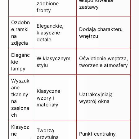
zdobione
zastawy
fronty
Ozdobn
Eleganckie,
e ramki
Dodają charakteru
klasyczne
na
wnętrzu
detale
zdjęcia
Eleganc
W klasycznym
Oświetlenie wnętrza,
kie
stylu
tworzenie atmosfery
lampy
Wyszuk
ane
Klasyczne
tkaniny
Uatrakcyjniają
wzory i
na
wystrój okna
materiały
zasłona
ch
Klasycz
Tworzą
ne
Punkt centralny
przytulną