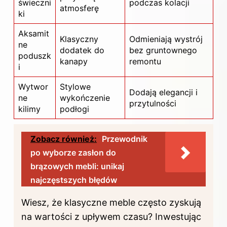
świeczni
podczas kolacji
atmosferę
ki
Aksamit
Klasyczny
Odmieniają wystrój
ne
dodatek do
bez gruntownego
poduszk
kanapy
remontu
i
Wytwor
Stylowe
Dodają elegancji i
ne
wykończenie
przytulności
kilimy
podłogi
Zobacz również:
Przewodnik
po wyborze zasłon do
brązowych mebli: unikaj
najczęstszych błędów
Wiesz, że klasyczne meble często zyskują
na wartości z upływem czasu? Inwestując