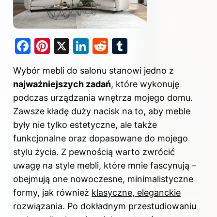
F
Pi
X
Li
R
T
a
nt
n
e
u
Wybór mebli do salonu stanowi jedno z
c
er
k
d
m
najważniejszych zadań
, które wykonuję
e
e
e
di
bl
podczas urządzania wnętrza mojego domu.
b
st
dI
t
r
Zawsze kładę duży nacisk na to, aby meble
o
n
były nie tylko estetyczne, ale także
o
funkcjonalne oraz dopasowane do mojego
k
stylu życia. Z pewnością warto zwrócić
uwagę na style mebli, które mnie fascynują –
obejmują one nowoczesne, minimalistyczne
formy, jak również
klasyczne, eleganckie
rozwiązania
. Po dokładnym przestudiowaniu