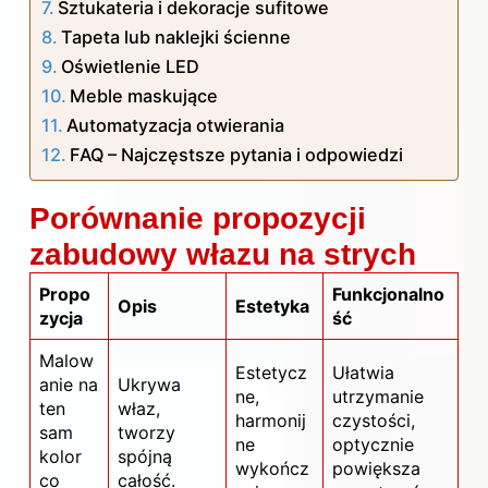
Sztukateria i dekoracje sufitowe
Tapeta lub naklejki ścienne
Oświetlenie LED
Meble maskujące
Automatyzacja otwierania
FAQ – Najczęstsze pytania i odpowiedzi
Porównanie propozycji
zabudowy włazu na strych
Propo
Funkcjonalno
Opis
Estetyka
zycja
ść
Malow
Estetycz
Ułatwia
anie na
Ukrywa
ne,
utrzymanie
ten
właz,
harmonij
czystości,
sam
tworzy
ne
optycznie
kolor
spójną
wykończ
powiększa
co
całość.