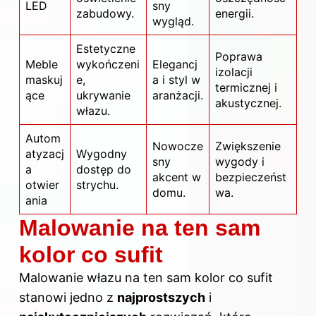
LED
sny
zabudowy.
energii.
wygląd.
Estetyczne
Poprawa
Meble
wykończeni
Elegancj
izolacji
maskuj
e,
a i styl w
termicznej i
ące
ukrywanie
aranżacji.
akustycznej.
włazu.
Autom
Nowocze
Zwiększenie
atyzacj
Wygodny
sny
wygody i
a
dostęp do
akcent w
bezpieczeńst
otwier
strychu.
domu.
wa.
ania
Malowanie na ten sam
kolor co sufit
Malowanie włazu na ten sam kolor co sufit
stanowi jedno z
najprostszych
i