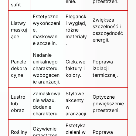
enie.
przestrzeń.
sufit
Estetyczne
Eleganck
Zwiększa
Listwy
wykończeni
i wygląd,
szczelność i
maskuj
e,
różne
oszczędność
ące
maskowani
materiały
energii.
e szczelin.
.
Nadanie
Panele
unikalnego
Ciekawe
Poprawa
dekora
charakteru,
faktury i
izolacji
cyjne
wzbogacen
kolory.
termicznej.
ie aranżacji.
Zamaskowa
Stylowe
Lustro
Optyczne
nie włazu,
akcenty
lub
powiększenie
dodanie
w
obraz
przestrzeni.
charakteru.
aranżacji.
Estetyka
Ożywienie
Rośliny
zieleni w
Poprawa
przestrzeni,