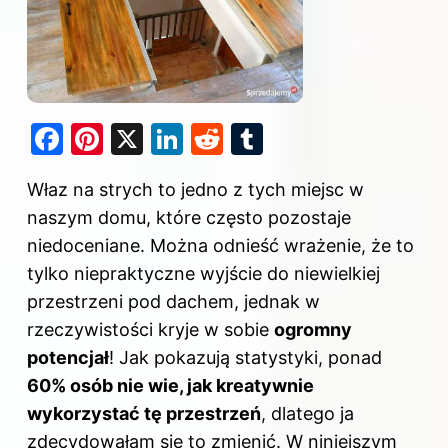
F
Pi
X
Li
R
T
a
nt
n
e
u
Właz na strych to jedno z tych miejsc w
c
er
k
d
m
naszym domu, które często pozostaje
e
e
e
di
bl
niedoceniane. Można odnieść wrażenie, że to
b
st
dI
t
r
tylko niepraktyczne wyjście do niewielkiej
o
n
przestrzeni pod dachem, jednak w
o
rzeczywistości kryje w sobie
ogromny
k
potencjał
! Jak pokazują statystyki, ponad
60% osób nie wie, jak kreatywnie
wykorzystać tę przestrzeń
, dlatego ja
zdecydowałam się to zmienić. W niniejszym