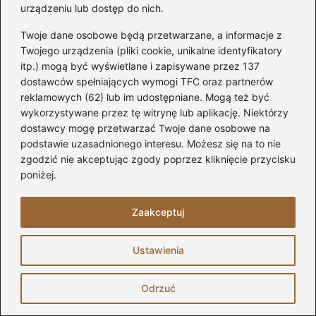
użytkowników
urządzeniu lub dostęp do nich.
Nowoczesny i estetyczny wygląd
Twoje dane osobowe będą przetwarzane, a informacje z
Twojego urządzenia (pliki cookie, unikalne identyfikatory
Meble maskujące
itp.) mogą być wyświetlane i zapisywane przez 137
dostawców spełniających wymogi TFC oraz partnerów
Właz na strych
często bywa niedoceniany,
reklamowych (62) lub im udostępniane. Mogą też być
mimo że jego estetyczne wykończenie potrafi
wykorzystywane przez tę witrynę lub aplikację. Niektórzy
naprawdę odmienić wygląd całego wnętrza.
dostawcy mogę przetwarzać Twoje dane osobowe na
podstawie uzasadnionego interesu. Możesz się na to nie
Możliwości maskowania stoją przed nami
zgodzić nie akceptując zgody poprzez kliknięcie przycisku
otworem, a najprostsza metoda, jaką możemy
poniżej.
zastosować, to malowanie klapy włazu na
kolor sufitu. Dzięki temu właz niemal znika z
Zaakceptuj
pola widzenia i nie rzuca się w oczy. Jeśli
jednak pragniesz wprowadzić do wnętrza
Ustawienia
odrobinę charakteru, warto sięgnąć po
panele dekoracyjne lub stylowe listwy
Odrzuć
maskujące
. Te elementy skutecznie ukryją