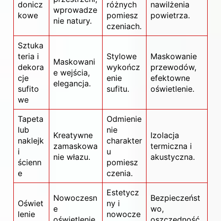
donicz
różnych
nawilżenia
wprowadze
kowe
pomiesz
powietrza.
nie natury.
czeniach.
Sztuka
teria i
Stylowe
Maskowanie
Maskowani
dekora
wykończ
przewodów,
e wejścia,
cje
enie
efektowne
elegancja.
sufito
sufitu.
oświetlenie.
we
Tapeta
Odmienie
lub
nie
Kreatywne
Izolacja
naklejk
charakter
zamaskowa
termiczna i
i
u
nie włazu.
akustyczna.
ścienn
pomiesz
e
czenia.
Estetycz
Nowoczesn
Bezpieczeńst
Oświet
ny i
e
wo,
lenie
nowocze
oświetlenie
oszczędność