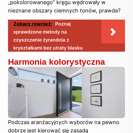
„pokolorowanego” kręgu wędrowały w
nieznane obszary ciemnych tonów, prawda?
Zobacz również:
Poznaj
sprawdzone metody na
czyszczenie żyrandola z
kryształkami bez utraty blasku
Harmonia kolorystyczna
Podczas aranżacyjnych wyborów na pewno
dobrze jest kierować się zasadą