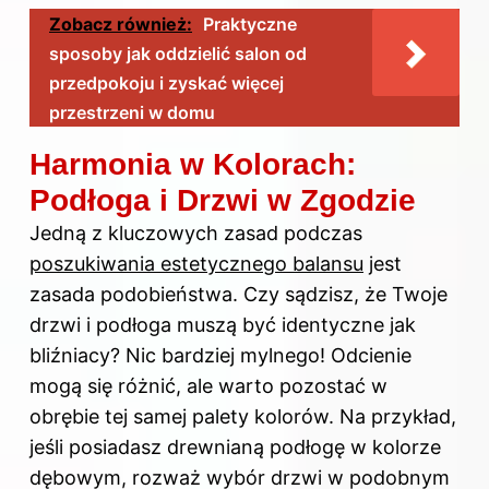
Zobacz również:
Praktyczne
sposoby jak oddzielić salon od
przedpokoju i zyskać więcej
przestrzeni w domu
Harmonia w Kolorach:
Podłoga i Drzwi w Zgodzie
Jedną z kluczowych zasad podczas
poszukiwania estetycznego balansu
jest
zasada podobieństwa. Czy sądzisz, że Twoje
drzwi i podłoga muszą być identyczne jak
bliźniacy? Nic bardziej mylnego! Odcienie
mogą się różnić, ale warto pozostać w
obrębie tej samej palety kolorów. Na przykład,
jeśli posiadasz drewnianą podłogę w kolorze
dębowym, rozważ wybór drzwi w podobnym