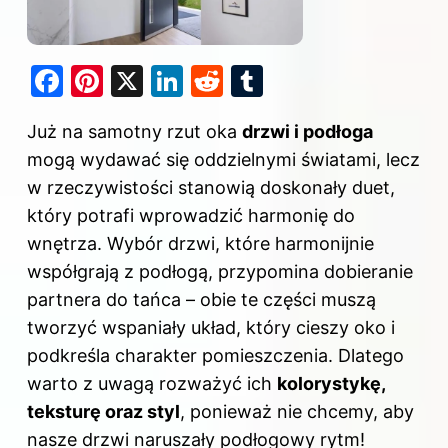
F
Pi
X
Li
R
T
a
nt
n
e
u
Już na samotny rzut oka
drzwi i podłoga
c
er
k
d
m
mogą wydawać się oddzielnymi światami, lecz
e
e
e
di
bl
w rzeczywistości stanowią doskonały duet,
b
st
dI
t
r
który potrafi wprowadzić harmonię do
o
n
wnętrza. Wybór drzwi, które harmonijnie
o
współgrają z podłogą, przypomina dobieranie
k
partnera do tańca – obie te części muszą
tworzyć wspaniały układ, który cieszy oko i
podkreśla charakter pomieszczenia. Dlatego
warto z uwagą rozważyć ich
kolorystykę,
teksturę oraz styl
, ponieważ nie chcemy, aby
nasze drzwi naruszały podłogowy rytm!