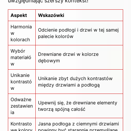
uwzględniając szerszy kontekst!
Aspekt
Wskazówki
Harmonia
Odcienie podłogi i drzwi w tej samej
w
palecie
kolorów
kolorach
Wybór
Drewniane drzwi w kolorze
materiałó
dębowym
w
Unikanie
Unikanie zbyt dużych kontrastów
kontrastó
między drzwiami a podłogą
w
Odważne
Upewnij się, że drewniane elementy
zestawien
tworzą spójną całość
ia
Kontrasto
Jasna
podłoga
z ciemnymi drzwiami
we kolory
powinny być starannie przemyślane