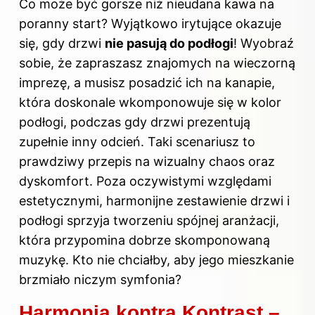
Co może być gorsze niż nieudana kawa na
poranny start? Wyjątkowo irytujące okazuje
się, gdy drzwi
nie pasują do podłogi
! Wyobraź
sobie, że zapraszasz znajomych na wieczorną
imprezę, a musisz posadzić ich na kanapie,
która doskonale wkomponowuje się w kolor
podłogi, podczas gdy drzwi prezentują
zupełnie inny odcień. Taki scenariusz to
prawdziwy przepis na wizualny chaos oraz
dyskomfort. Poza oczywistymi względami
estetycznymi, harmonijne zestawienie drzwi i
podłogi sprzyja tworzeniu spójnej aranżacji,
która przypomina dobrze skomponowaną
muzykę. Kto nie chciałby, aby jego mieszkanie
brzmiało niczym symfonia?
Harmonia kontra Kontrast –