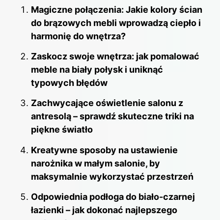
e
e
e
di
bl
Magiczne połączenia: Jakie kolory ścian
b
st
dI
t
r
do brązowych mebli wprowadzą ciepło i
o
harmonię do wnętrza?
n
o
Zaskocz swoje wnętrza: jak pomalować
k
meble na biały połysk i uniknąć
typowych błędów
Zachwycające oświetlenie salonu z
antresolą – sprawdź skuteczne triki na
piękne światło
Kreatywne sposoby na ustawienie
narożnika w małym salonie, by
maksymalnie wykorzystać przestrzeń
Odpowiednia podłoga do biało-czarnej
łazienki – jak dokonać najlepszego