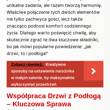
unikalne zadania, ale razem tworzą harmonię.
Właściwe połączenie tych dwóch elementów
nie tylko zachwyca gości, lecz także
znacząco podnosi komfort codziennego
życia. Dlatego warto poświęcić chwilę, aby
skutecznie zgrać te dwa kluczowe składniki,
bo jak mówi popularne powiedzenie: „jak
drzwi, to i podłoga!”
Zobacz również:
Kreatywne
sposoby na ustawienie narożnika
w małym salonie, by maksymalnie
wykorzystać przestrzeń
Współpraca Drzwi z Podłogą
– Kluczowa Sprawa