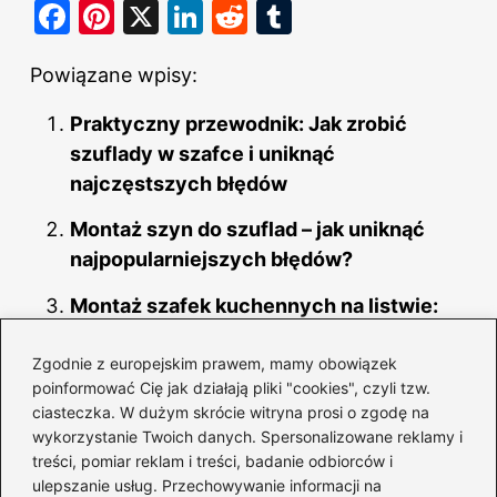
F
Pi
X
Li
R
T
a
nt
n
e
u
Powiązane wpisy:
c
er
k
d
m
e
e
e
di
bl
Praktyczny przewodnik: Jak zrobić
b
st
dI
t
r
szuflady w szafce i uniknąć
o
najczęstszych błędów
n
o
Montaż szyn do szuflad – jak uniknąć
k
najpopularniejszych błędów?
Montaż szafek kuchennych na listwie:
proste wskazówki, aby uniknąć błędów i
Zgodnie z europejskim prawem, mamy obowiązek
stresu
poinformować Cię jak działają pliki "cookies", czyli tzw.
Meble do kuchni: mat czy połysk – klucz
ciasteczka. W dużym skrócie witryna prosi o zgodę na
wykorzystanie Twoich danych. Spersonalizowane reklamy i
do pięknego wnętrza
treści, pomiar reklam i treści, badanie odbiorców i
ulepszanie usług. Przechowywanie informacji na
Jak dbać o matowe meble, by uniknąć