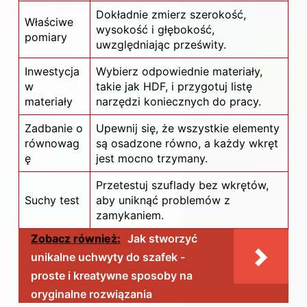
Dokładnie zmierz szerokość,
Właściwe
wysokość i głębokość,
pomiary
uwzględniając prześwity.
Inwestycja
Wybierz odpowiednie materiały,
w
takie jak HDF, i przygotuj listę
materiały
narzędzi koniecznych do pracy.
Zadbanie o
Upewnij się, że wszystkie elementy
równowag
są osadzone równo, a każdy wkręt
ę
jest mocno trzymany.
Przetestuj szuflady bez wkrętów,
Suchy test
aby uniknąć problemów z
zamykaniem.
Zobacz również:
Jak stworzyć
unikalne uchwyty do szafek -
proste i kreatywne sposoby na
oryginalne rozwiązania