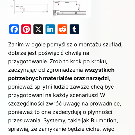
F
Pi
X
Li
R
T
a
nt
n
e
u
Zanim w ogóle pomyślisz o montażu szuflad,
c
er
k
d
m
dobrze jest poświęcić chwilę na
e
e
e
di
bl
przygotowanie. Zrób to krok po kroku,
b
st
dI
t
r
zaczynając od zgromadzenia
wszystkich
o
n
potrzebnych materiałów oraz narzędzi
,
o
ponieważ sprytni ludzie zawsze chcą być
k
przygotowani na każdy scenariusz! W
szczególności zwróć uwagę na prowadnice,
ponieważ to one zadecydują o płynności
przesuwania. Systemy, takie jak Blumotion,
sprawią, że zamykanie będzie ciche, więc