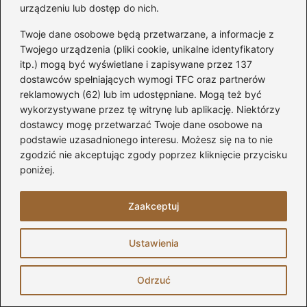
urządzeniu lub dostęp do nich.
zarysowań i smug?
Twoje dane osobowe będą przetwarzane, a informacje z
Przewodnik krok po kroku: Jak zbudować
Twojego urządzenia (pliki cookie, unikalne identyfikatory
łóżko na antresoli z praktycznymi
itp.) mogą być wyświetlane i zapisywane przez 137
wskazówkami
dostawców spełniających wymogi TFC oraz partnerów
reklamowych (62) lub im udostępniane. Mogą też być
Optymalne wysokości mebli
wykorzystywane przez tę witrynę lub aplikację. Niektórzy
kuchennych – ergonomia dla Twojej
dostawcy mogę przetwarzać Twoje dane osobowe na
podstawie uzasadnionego interesu. Możesz się na to nie
wygody
zgodzić nie akceptując zgody poprzez kliknięcie przycisku
poniżej.
Odkryj, jak wybrać idealny sprzęt audio
do salonu i ciesz się doskonałym
Zaakceptuj
dźwiękiem
Ustawienia
Montaż szuflad w szafce
Odrzuć
Najczęstsze błędy przy instalacji szuflad