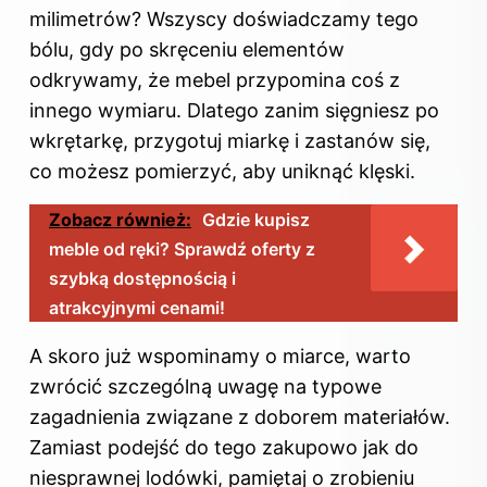
milimetrów? Wszyscy doświadczamy tego
bólu, gdy po skręceniu elementów
odkrywamy, że mebel przypomina coś z
innego wymiaru. Dlatego zanim sięgniesz po
wkrętarkę, przygotuj miarkę i zastanów się,
co możesz pomierzyć, aby uniknąć klęski.
Zobacz również:
Gdzie kupisz
meble od ręki? Sprawdź oferty z
szybką dostępnością i
atrakcyjnymi cenami!
A skoro już wspominamy o miarce, warto
zwrócić szczególną uwagę na typowe
zagadnienia związane z doborem materiałów.
Zamiast podejść do tego zakupowo jak do
niesprawnej lodówki, pamiętaj o zrobieniu