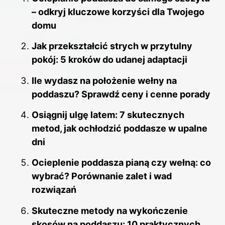
b
st
dI
t
r
– odkryj kluczowe korzyści dla Twojego
o
domu
n
o
Jak przekształcić strych w przytulny
k
pokój: 5 kroków do udanej adaptacji
Ile wydasz na położenie wełny na
poddaszu? Sprawdź ceny i cenne porady
Osiągnij ulgę latem: 7 skutecznych
metod, jak ochłodzić poddasze w upalne
dni
Ocieplenie poddasza pianą czy wełną: co
wybrać? Porównanie zalet i wad
rozwiązań
Skuteczne metody na wykończenie
skosów na poddaszu: 10 praktycznych