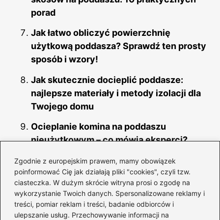
porad
Jak łatwo obliczyć powierzchnię
użytkową poddasza? Sprawdź ten prosty
sposób i wzory!
Jak skutecznie docieplić poddasze:
najlepsze materiały i metody izolacji dla
Twojego domu
Ocieplanie komina na poddaszu
nieużytkowym – co mówią eksperci?
Twórcze sposoby na urządzenie pokoju
Zgodnie z europejskim prawem, mamy obowiązek
poinformować Cię jak działają pliki "cookies", czyli tzw.
na poddaszu ze skosami – 5
ciasteczka. W dużym skrócie witryna prosi o zgodę na
inspirujących rozwiązań
wykorzystanie Twoich danych. Spersonalizowane reklamy i
treści, pomiar reklam i treści, badanie odbiorców i
ulepszanie usług. Przechowywanie informacji na