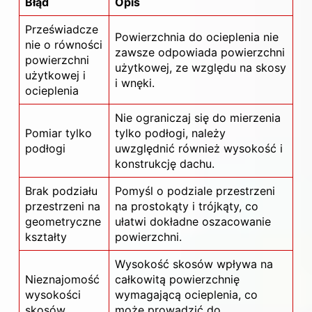
Błąd
Opis
Przeświadcze
Powierzchnia do
ocieplenia
nie
nie o równości
zawsze odpowiada powierzchni
powierzchni
użytkowej, ze względu na skosy
użytkowej i
i wnęki.
ocieplenia
Nie ograniczaj się do mierzenia
Pomiar tylko
tylko podłogi, należy
podłogi
uwzględnić również wysokość i
konstrukcję dachu.
Brak podziału
Pomyśl o podziale przestrzeni
przestrzeni na
na prostokąty i trójkąty, co
geometryczne
ułatwi dokładne oszacowanie
kształty
powierzchni.
Wysokość skosów wpływa na
Nieznajomość
całkowitą powierzchnię
wysokości
wymagającą ocieplenia, co
skosów
może prowadzić do