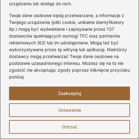
urządzeniu lub dostęp do nich.
Najczęstsze błędy przy obliczeniach
poddasza
Twoje dane osobowe będą przetwarzane, a informacje z
Twojego urządzenia (pliki cookie, unikalne identyfikatory
Narzędzia do pomiaru poddasza
itp.) mogą być wyświetlane i zapisywane przez 137
dostawców spełniających wymogi TFC oraz partnerów
Obliczanie powierzchni poddasza
reklamowych (62) lub im udostępniane. Mogą też być
Oprogramowanie do pomiarów poddasza
wykorzystywane przez tę witrynę lub aplikację. Niektórzy
dostawcy mogę przetwarzać Twoje dane osobowe na
Poradnik krok po kroku poddasze
podstawie uzasadnionego interesu. Możesz się na to nie
zgodzić nie akceptując zgody poprzez kliknięcie przycisku
poniżej.
Zaakceptuj
Ustawienia
Lidia Cholewska
Odrzuć
Prowadzę bloga ApartamentyLido.pl, na którym dzielę się
swoją pasją do domu, budowy, remontów oraz aranżacji