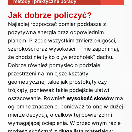
metody i praktyczne porady
Jak dobrze policzyć?
Najlepiej rozpocząć pomiar poddasza z
pozytywną energią oraz odpowiednim
planem. Przede wszystkim zmierz długości,
szerokości oraz wysokości — nie zapominaj,
że chodzi nie tylko o „wierzchołek” dachu.
Dobrze również pomyśleć o podziale
przestrzeni na mniejsze kształty
geometryczne, takie jak prostokąty czy
trójkąty, ponieważ takie podejście ułatwi
oszacowanie. Również
wysokość skosów
ma
ogromne znaczenie, ponieważ to one w dużej
mierze decydują o całkowitej powierzchni
wymagającej ocieplenia. W przeciwnym razie
możesz skończyć z długą listą materiałów,