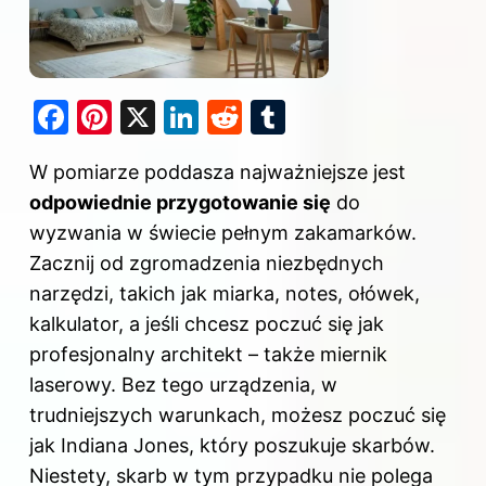
F
Pi
X
Li
R
T
a
nt
n
e
u
W pomiarze poddasza najważniejsze jest
c
er
k
d
m
odpowiednie przygotowanie się
do
e
e
e
di
bl
wyzwania w świecie pełnym zakamarków.
b
st
dI
t
r
Zacznij od zgromadzenia niezbędnych
o
n
narzędzi, takich jak miarka, notes, ołówek,
o
kalkulator, a jeśli chcesz poczuć się jak
k
profesjonalny architekt – także miernik
laserowy. Bez tego urządzenia, w
trudniejszych warunkach, możesz poczuć się
jak Indiana Jones, który poszukuje skarbów.
Niestety, skarb w tym przypadku nie polega