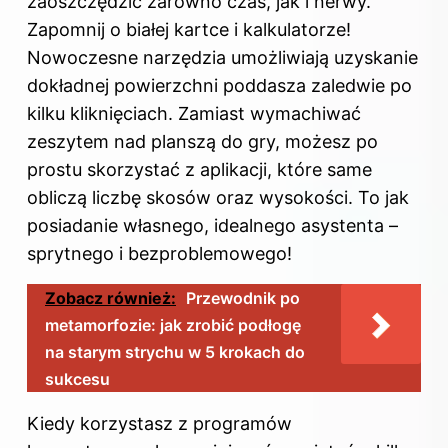
zaoszczędzić zarówno czas, jak i nerwy.
Zapomnij o białej kartce i kalkulatorze!
Nowoczesne narzędzia umożliwiają uzyskanie
dokładnej powierzchni poddasza zaledwie po
kilku kliknięciach. Zamiast wymachiwać
zeszytem nad planszą do gry, możesz po
prostu skorzystać z aplikacji, które same
obliczą liczbę skosów oraz wysokości. To jak
posiadanie własnego, idealnego asystenta –
sprytnego i bezproblemowego!
Zobacz również:
Przewodnik po
metamorfozie: jak zrobić podłogę
na starym strychu w 5 krokach do
sukcesu
Kiedy korzystasz z programów