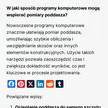
W jaki sposób programy komputerowe mogą
wspierać pomiary poddasza?
Nowoczesne programy komputerowe
znacznie ułatwiają pomiar poddasza,
umożliwiając szybkie obliczenia i
uwzględnianie skosów oraz innych
elementów konstrukcyjnych. Użycie takich
narzędzi pozwala zaoszczędzić czas i
zwiększa dokładność wyników, co jest
kluczowe w procesie projektowania.
F
Pi
X
Li
R
T
a
nt
n
e
u
Powiązane wpisy:
c
er
k
d
m
e
e
e
di
bl
Ocieplanie poddasza do samego szczytu