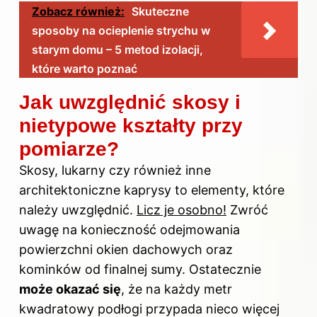
Zobacz również:
Skuteczne
sposoby na ocieplenie strychu w
starym domu – 5 metod izolacji,
które warto poznać
Jak uwzględnić skosy i
nietypowe kształty przy
pomiarze?
Skosy, lukarny czy również inne
architektoniczne kaprysy to elementy, które
należy uwzględnić.
Licz je osobno!
Zwróć
uwagę na konieczność odejmowania
powierzchni okien dachowych oraz
kominków od finalnej sumy. Ostatecznie
może okazać się
, że na każdy metr
kwadratowy podłogi przypada nieco więcej