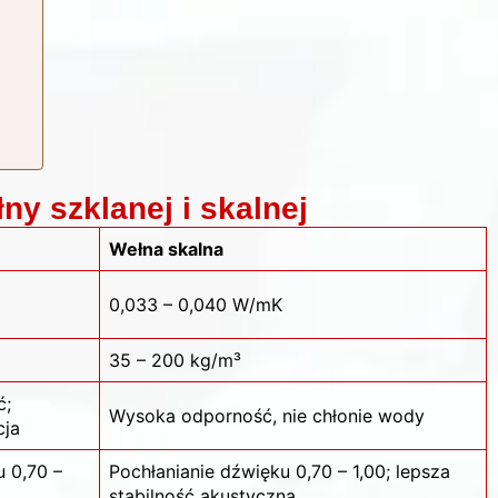
y szklanej i skalnej
Wełna skalna
0,033 – 0,040 W/mK
35 – 200 kg/m³
ć;
Wysoka odporność, nie chłonie wody
cja
u 0,70 –
Pochłanianie dźwięku 0,70 – 1,00; lepsza
stabilność akustyczna