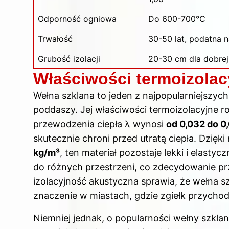
Odporność ogniowa
Do 600-700°C
Trwałość
30-50 lat, podatna n
Grubość izolacji
20-30 cm dla dobrej 
Właściwości termoizolac
Wełna szklana to jeden z najpopularniejszych
poddaszy. Jej właściwości termoizolacyjne 
przewodzenia ciepła λ wynosi
od 0,032 do 
skutecznie chroni przed utratą ciepła. Dzięki
kg/m³
, ten materiał pozostaje lekki i elast
do różnych przestrzeni, co zdecydowanie przy
izolacyjność akustyczna sprawia, że wełna s
znaczenie w miastach, gdzie zgiełk przychod
Niemniej jednak, o popularności wełny szklane