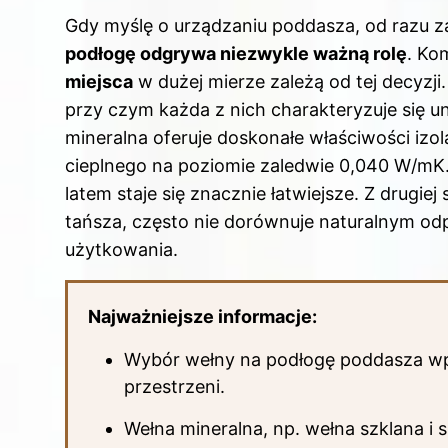
a
nt
n
e
u
Gdy myślę o urządzaniu poddasza, od razu 
c
er
k
d
m
podłogę odgrywa niezwykle ważną rolę
. Ko
e
e
e
di
bl
miejsca
w dużej mierze zależą od tej decyzji
b
st
dI
t
r
przy czym każda z nich charakteryzuje się u
o
n
mineralna oferuje doskonałe właściwości izo
o
cieplnego na poziomie zaledwie 0,040 W/mK.
k
latem staje się znacznie łatwiejsze. Z drugie
tańsza, często nie dorównuje naturalnym od
użytkowania.
Najważniejsze informacje:
Wybór wełny na podłogę poddasza wp
przestrzeni.
Wełna mineralna, np. wełna szklana i s