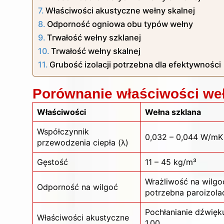
Właściwości akustyczne wełny skalnej
Odporność ogniowa obu typów wełny
Trwałość wełny szklanej
Trwałość wełny skalnej
Grubość izolacji potrzebna dla efektywności
Porównanie właściwości wełn
Właściwości
Wełna szklana
Współczynnik
0,032 – 0,044 W/mK
przewodzenia ciepła (λ)
Gęstość
11 – 45 kg/m³
Wrażliwość na wilgo
Odporność na wilgoć
potrzebna paroizola
Pochłanianie dźwięk
Właściwości akustyczne
1,00