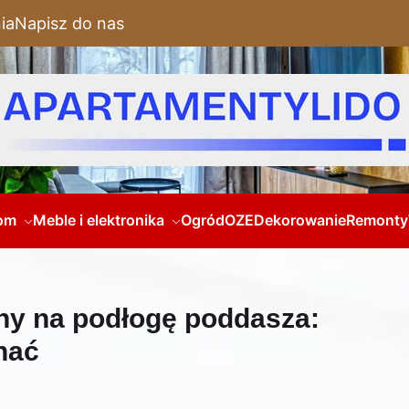
ia
Napisz do nas
om
Meble i elektronika
Ogród
OZE
Dekorowanie
Remonty
ny na podłogę poddasza:
nać