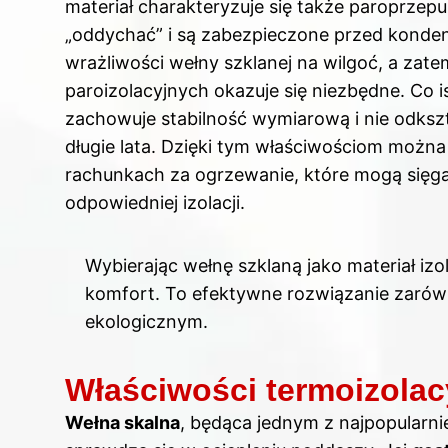
materiał charakteryzuje się także paroprzep
„oddychać” i są zabezpieczone przed konden
wrażliwości wełny szklanej na wilgoć, a z
paroizolacyjnych okazuje się niezbędne. Co 
zachowuje stabilność wymiarową i nie odkszt
długie lata. Dzięki tym właściwościom moż
rachunkach za ogrzewanie, które mogą się
odpowiedniej izolacji.
Wybierając wełnę szklaną jako materiał izo
komfort. To efektywne rozwiązanie zaró
ekologicznym.
Właściwości termoizolac
Wełna skalna
, będąca jednym z najpopularni