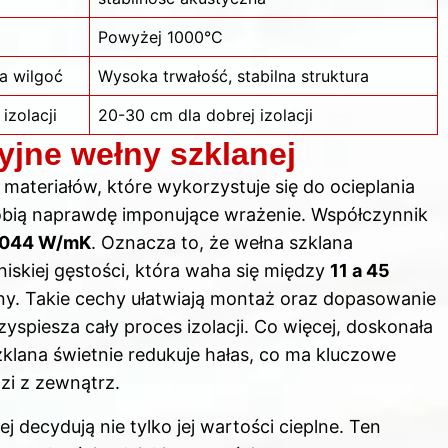
Powyżej 1000°C
a wilgoć
Wysoka trwałość, stabilna struktura
izolacji
20-30 cm dla dobrej izolacji
yjne wełny szklanej
 materiałów, które wykorzystuje się do ocieplania
robią naprawdę imponujące wrażenie. Współczynnik
0,044 W/mK
. Oznacza to, że wełna szklana
 niskiej gęstości, która waha się między
11 a 45
yczny. Takie cechy ułatwiają montaż oraz dopasowanie
spiesza cały proces izolacji. Co więcej, doskonała
zklana świetnie redukuje hałas, co ma kluczowe
zi z zewnątrz.
j decydują nie tylko jej wartości cieplne. Ten