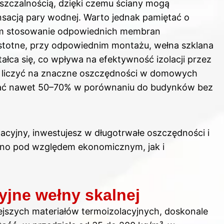
uszczalnością, dzięki czemu ściany mogą
sacją pary wodnej. Warto jednak pamiętać o
atem stosowanie odpowiednich membran
istotne, przy odpowiednim montażu, wełna szklana
ałca się, co wpływa na efektywność izolacji przez
na liczyć na znaczne oszczędności w domowych
gać nawet 50–70% w porównaniu do budynków bez
lacyjny, inwestujesz w długotrwałe oszczędności i
wno pod względem ekonomicznym, jak i
yjne wełny skalnej
ejszych materiałów termoizolacyjnych, doskonale