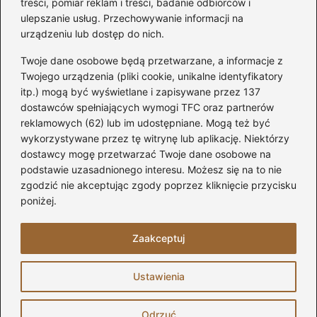
zaskoczą
treści, pomiar reklam i treści, badanie odbiorców i
ulepszanie usług. Przechowywanie informacji na
urządzeniu lub dostęp do nich.
Twoje dane osobowe będą przetwarzane, a informacje z
Jak zamontować listwę
Twojego urządzenia (pliki cookie, unikalne identyfikatory
startową do styropianu
itp.) mogą być wyświetlane i zapisywane przez 137
bez błędów: krok po kroku
dostawców spełniających wymogi TFC oraz partnerów
reklamowych (62) lub im udostępniane. Mogą też być
wykorzystywane przez tę witrynę lub aplikację. Niektórzy
dostawcy mogę przetwarzać Twoje dane osobowe na
Jak wyciszyć strop
podstawie uzasadnionego interesu. Możesz się na to nie
drewniany: 5
zgodzić nie akceptując zgody poprzez kliknięcie przycisku
sprawdzonych metod
poniżej.
izolacji akustycznej
Zaakceptuj
Strona główna
Prywatność
Zasady użytkowania
Ustawienia
Napisz do nas
Copyright © 2026 apartamentylido.pl
Odrzuć