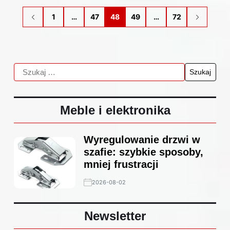
1
…
47
48
49
…
72
Meble i elektronika
Wyregulowanie drzwi w
szafie: szybkie sposoby,
mniej frustracji
2026-08-02
Newsletter