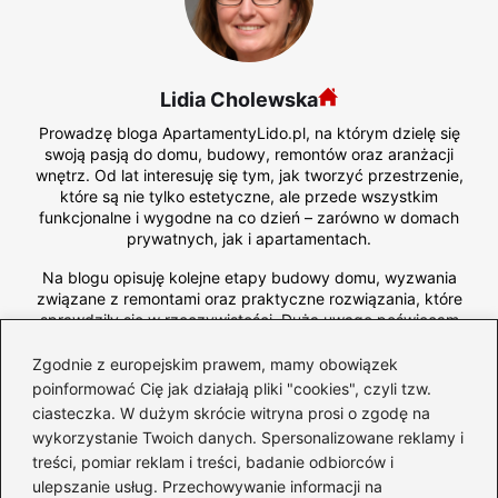
Lidia Cholewska
Prowadzę bloga ApartamentyLido.pl, na którym dzielę się
swoją pasją do domu, budowy, remontów oraz aranżacji
wnętrz. Od lat interesuję się tym, jak tworzyć przestrzenie,
które są nie tylko estetyczne, ale przede wszystkim
funkcjonalne i wygodne na co dzień – zarówno w domach
prywatnych, jak i apartamentach.
Na blogu opisuję kolejne etapy budowy domu, wyzwania
związane z remontami oraz praktyczne rozwiązania, które
sprawdziły się w rzeczywistości. Dużą uwagę poświęcam
meblom – ich jakości, funkcjonalności i dopasowaniu do
stylu wnętrza. Pokazuję, jak świadomie wybierać
Zgodnie z europejskim prawem, mamy obowiązek
wyposażenie i materiały, aby tworzyć spójne i
poinformować Cię jak działają pliki "cookies", czyli tzw.
ponadczasowe aranżacje.
ciasteczka. W dużym skrócie witryna prosi o zgodę na
wykorzystanie Twoich danych. Spersonalizowane reklamy i
treści, pomiar reklam i treści, badanie odbiorców i
←
Odnowienie starych mebli na biało: jak uniknąć
ulepszanie usług. Przechowywanie informacji na
powszechnych błędów?