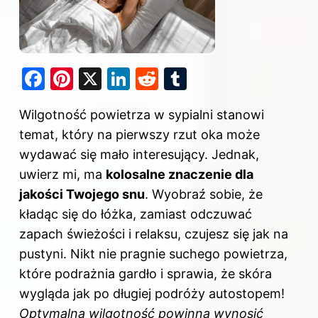
F
Pi
X
Li
R
T
a
nt
n
e
u
Wilgotność powietrza w sypialni stanowi
c
er
k
d
m
temat, który na pierwszy rzut oka może
e
e
e
di
bl
wydawać się mało interesujący. Jednak,
b
st
dI
t
r
uwierz mi, ma
kolosalne znaczenie dla
o
n
jakości Twojego snu
. Wyobraź sobie, że
o
kładąc się do łóżka, zamiast odczuwać
k
zapach świeżości i relaksu, czujesz się jak na
pustyni. Nikt nie pragnie suchego powietrza,
które podrażnia gardło i sprawia, że skóra
wygląda jak po długiej podróży autostopem!
Optymalna wilgotność powinna wynosić