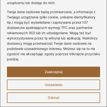
urządzeniu lub dostęp do nich.
→
Jak skutecznie smarować uszczelki w oknach PCV?
Twoje dane osobowe będą przetwarzane, a informacje z
Oto 5 sprawdzonych metod
Twojego urządzenia (pliki cookie, unikalne identyfikatory
itp.) mogą być wyświetlane i zapisywane przez 137
dostawców spełniających wymogi TFC oraz partnerów
reklamowych (62) lub im udostępniane. Mogą też być
Dodaj komentarz
wykorzystywane przez tę witrynę lub aplikację. Niektórzy
dostawcy mogę przetwarzać Twoje dane osobowe na
Twój adres email nie zostanie opublikowany.
podstawie uzasadnionego interesu. Możesz się na to nie
Wymagane pola są oznaczone
*
zgodzić nie akceptując zgody poprzez kliknięcie przycisku
poniżej.
Komentarz
*
Zaakceptuj
Ustawienia
Odrzuć
Nazwa
*