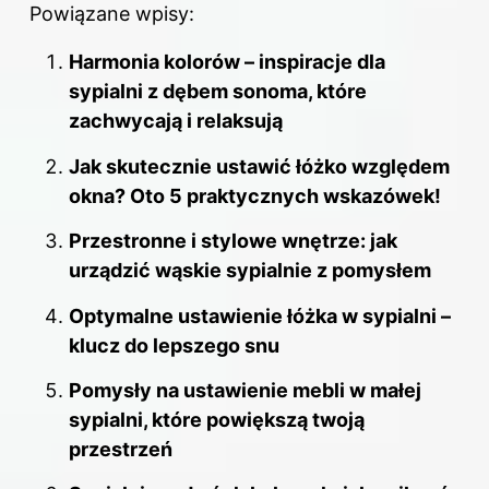
Powiązane wpisy:
c
er
k
d
m
e
e
e
di
bl
Harmonia kolorów – inspiracje dla
b
st
dI
t
r
sypialni z dębem sonoma, które
o
zachwycają i relaksują
n
o
Jak skutecznie ustawić łóżko względem
k
okna? Oto 5 praktycznych wskazówek!
Przestronne i stylowe wnętrze: jak
urządzić wąskie sypialnie z pomysłem
Optymalne ustawienie łóżka w sypialni –
klucz do lepszego snu
Pomysły na ustawienie mebli w małej
sypialni, które powiększą twoją
przestrzeń