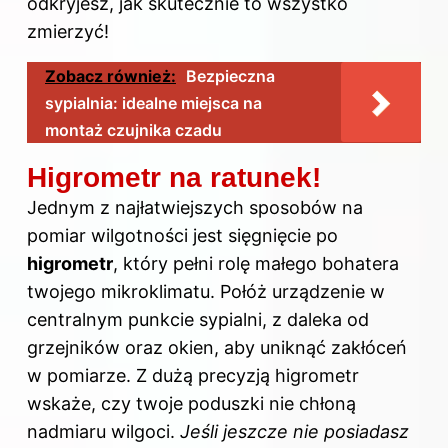
odkryjesz, jak skutecznie to wszystko
zmierzyć
!
Zobacz również:
Bezpieczna
sypialnia: idealne miejsca na
montaż czujnika czadu
Higrometr na ratunek!
Jednym z najłatwiejszych sposobów na
pomiar wilgotności jest sięgnięcie po
higrometr
, który pełni rolę małego bohatera
twojego mikroklimatu. Połóż urządzenie w
centralnym punkcie sypialni, z daleka od
grzejników oraz okien, aby uniknąć zakłóceń
w pomiarze. Z dużą precyzją higrometr
wskaże, czy twoje poduszki nie chłoną
nadmiaru wilgoci.
Jeśli jeszcze nie posiadasz