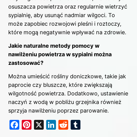
osuszacza powietrza oraz regularnie wietrzyć
sypialnię, aby usunąć nadmiar wilgoci. To
może zapobiec rozwojowi pleśni i roztoczy,
które mogą negatywnie wpływać na zdrowie.
Jakie naturalne metody pomocy w
nawilżeniu powietrza w sypialni można
zastosować?
Można umieścić rośliny doniczkowe, takie jak
paprocie czy bluszcze, które zwiększają
wilgotność powietrza. Dodatkowo, ustawienie
naczyń z wodą w pobliżu grzejnika również
sprzyja nawilżeniu poprzez parowanie.
F
Pi
X
Li
R
T
a
nt
n
e
u