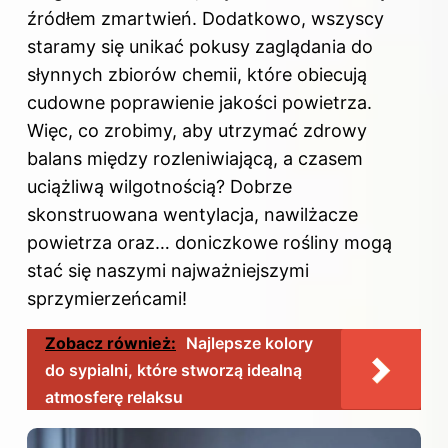
źródłem zmartwień. Dodatkowo, wszyscy
staramy się unikać pokusy zaglądania do
słynnych zbiorów chemii, które obiecują
cudowne poprawienie jakości powietrza.
Więc, co zrobimy, aby utrzymać zdrowy
balans między rozleniwiającą, a czasem
uciążliwą wilgotnością? Dobrze
skonstruowana wentylacja, nawilżacze
powietrza oraz… doniczkowe rośliny mogą
stać się naszymi najważniejszymi
sprzymierzeńcami!
Zobacz również:
Najlepsze kolory
do sypialni, które stworzą idealną
atmosferę relaksu