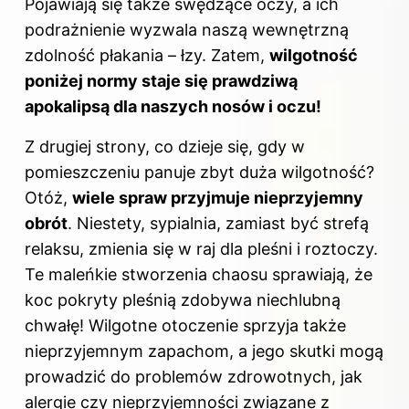
Pojawiają się także swędzące oczy, a ich
podrażnienie wyzwala naszą wewnętrzną
zdolność płakania – łzy. Zatem,
wilgotność
poniżej normy staje się prawdziwą
apokalipsą dla naszych nosów i oczu!
Z drugiej strony, co dzieje się, gdy w
pomieszczeniu panuje zbyt duża wilgotność?
Otóż,
wiele spraw przyjmuje nieprzyjemny
obrót
. Niestety, sypialnia, zamiast być strefą
relaksu, zmienia się w raj dla pleśni i roztoczy.
Te maleńkie stworzenia chaosu sprawiają, że
koc pokryty pleśnią zdobywa niechlubną
chwałę! Wilgotne otoczenie sprzyja także
nieprzyjemnym zapachom, a jego skutki mogą
prowadzić do problemów zdrowotnych, jak
alergie czy nieprzyjemności związane z