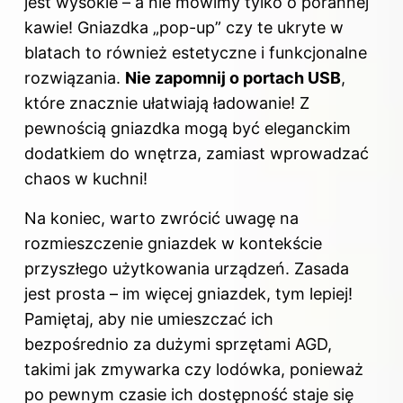
jest wysokie – a nie mówimy tylko o porannej
kawie! Gniazdka „pop-up” czy te ukryte w
blatach to również estetyczne i funkcjonalne
rozwiązania.
Nie zapomnij o portach USB
,
które znacznie ułatwiają ładowanie! Z
pewnością gniazdka mogą być eleganckim
dodatkiem do wnętrza, zamiast wprowadzać
chaos w kuchni!
Na koniec, warto zwrócić uwagę na
rozmieszczenie gniazdek w kontekście
przyszłego użytkowania urządzeń. Zasada
jest prosta – im więcej gniazdek, tym lepiej!
Pamiętaj, aby nie umieszczać ich
bezpośrednio za dużymi sprzętami AGD,
takimi jak zmywarka czy lodówka, ponieważ
po pewnym czasie ich dostępność staje się