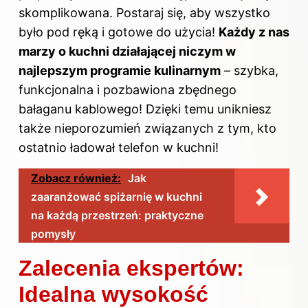
skomplikowana. Postaraj się, aby wszystko
było pod ręką i gotowe do użycia!
Każdy z nas
marzy o kuchni działającej niczym w
najlepszym programie kulinarnym
– szybka,
funkcjonalna i pozbawiona zbędnego
bałaganu kablowego! Dzięki temu unikniesz
także nieporozumień związanych z tym, kto
ostatnio ładował telefon w kuchni!
Zobacz również:
Jak
zaaranżować spiżarnię w kuchni
na każdą przestrzeń: praktyczne
pomysły
Zalecenia ekspertów:
Idealna wysokość