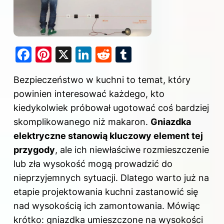
F
Pi
X
Li
R
T
a
nt
n
e
u
Bezpieczeństwo w kuchni to temat, który
c
er
k
d
m
powinien interesować każdego, kto
e
e
e
di
bl
kiedykolwiek próbował ugotować coś bardziej
b
st
dI
t
r
skomplikowanego niż makaron.
Gniazdka
o
n
elektryczne stanowią kluczowy element tej
o
przygody
, ale ich niewłaściwe rozmieszczenie
k
lub zła wysokość mogą prowadzić do
nieprzyjemnych sytuacji. Dlatego warto już na
etapie projektowania kuchni zastanowić się
nad wysokością ich zamontowania. Mówiąc
krótko: gniazdka umieszczone na wysokości