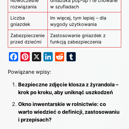
Nowoczesne
Gniazdka pop-up i te chowane
rozwiązania
w szufladach
Liczba
Im więcej, tym lepiej – dla
gniazdek
wygody użytkowania
Zabezpieczenie
Zastosowanie gniazdek z
przed dziećmi
funkcją zabezpieczenia
F
Pi
X
Li
R
T
a
nt
n
e
u
Powiązane wpisy:
c
er
k
d
m
e
e
e
di
bl
Bezpieczne zdjęcie klosza z żyrandola –
b
st
dI
t
r
krok po kroku, aby uniknąć uszkodzeń
o
n
Okno inwentarskie w rolnictwie: co
o
warto wiedzieć o definicji, zastosowaniu
k
i przepisach?