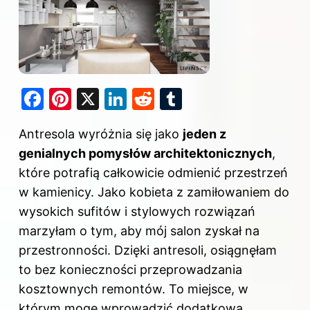
F
Pi
X
Li
R
T
a
nt
n
e
u
Antresola wyróżnia się jako
jeden z
c
er
k
d
m
genialnych pomysłów architektonicznych
,
e
e
e
di
bl
które potrafią całkowicie odmienić przestrzeń
b
st
dI
t
r
w kamienicy. Jako kobieta z zamiłowaniem do
o
n
wysokich sufitów i stylowych rozwiązań
o
marzyłam o tym, aby mój salon zyskał na
k
przestronności. Dzięki antresoli, osiągnęłam
to bez konieczności przeprowadzania
kosztownych remontów. To miejsce, w
którym mogę wprowadzić dodatkową