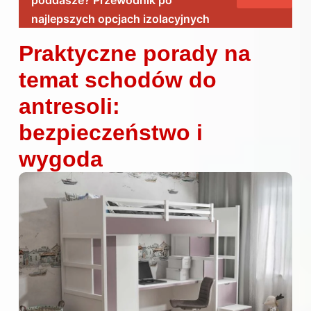
najlepszych opcjach izolacyjnych
Praktyczne porady na
temat schodów do
antresoli:
bezpieczeństwo i
wygoda