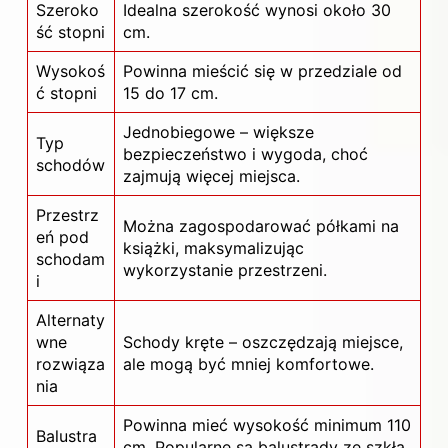
Szeroko
Idealna szerokość wynosi około 30
ść stopni
cm.
Wysokoś
Powinna mieścić się w przedziale od
ć stopni
15 do 17 cm.
Jednobiegowe – większe
Typ
bezpieczeństwo i wygoda, choć
schodów
zajmują więcej miejsca.
Przestrz
Można zagospodarować półkami na
eń pod
książki, maksymalizując
schodam
wykorzystanie przestrzeni.
i
Alternaty
wne
Schody kręte – oszczędzają miejsce,
rozwiąza
ale mogą być mniej komfortowe.
nia
Powinna mieć wysokość minimum 110
Balustra
cm. Popularne są balustrady ze szkła