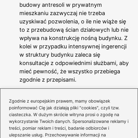
budowy antresoli w prywatnym
mieszkaniu zazwyczaj nie trzeba
uzyskiwać pozwolenia, o ile nie wiąże się
to z przebudową ścian działowych lub nie
wpływa na konstrukcję nośną budynku. Z
kolei w przypadku intensywnej ingerencji
w struktury budynku zaleca się
konsultacje z odpowiednimi służbami, aby
mieć pewność, że wszystko przebiega
zgodnie z przepisami.
Konstrukcja schodów
: Wybór schodów
prowadzących na antresolę powinien być
Zgodnie z europejskim prawem, mamy obowiązek
poinformować Cię jak działają pliki "cookies", czyli tzw.
starannie przemyślany. Należy
ciasteczka. W dużym skrócie witryna prosi o zgodę na
uwzględnić komfort użytkowania,
wykorzystanie Twoich danych. Spersonalizowane reklamy i
dostępność przestrzeni oraz kwestie
treści, pomiar reklam i treści, badanie odbiorców i
bezpieczeństwa. Schody mogą
ulepszanie usług. Przechowywanie informacji na