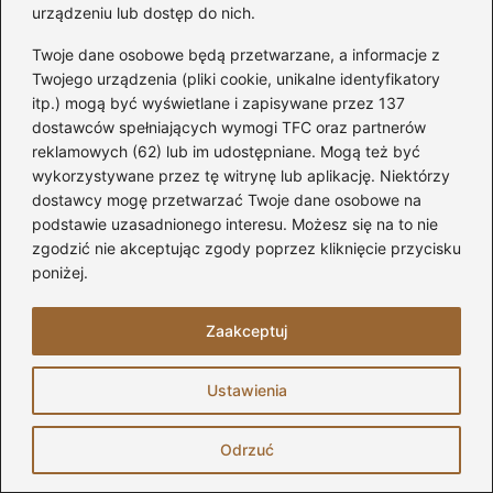
urządzeniu lub dostęp do nich.
przyjmować różne formy: jednobiegowe,
kręte, młynarskie czy wspornikowe.
Twoje dane osobowe będą przetwarzane, a informacje z
Planowanie schodów wymaga także
Twojego urządzenia (pliki cookie, unikalne identyfikatory
itp.) mogą być wyświetlane i zapisywane przez 137
uwzględnienia minimalnych wymiarów
dostawców spełniających wymogi TFC oraz partnerów
(szerokość stopni 28-30 cm i wysokość
reklamowych (62) lub im udostępniane. Mogą też być
15-17 cm), aby zapewnić wygodę i
wykorzystywane przez tę witrynę lub aplikację. Niektórzy
bezpieczeństwo użytkownikom.
dostawcy mogę przetwarzać Twoje dane osobowe na
podstawie uzasadnionego interesu. Możesz się na to nie
Balustrady i bezpieczeństwo
: Zgodnie z
zgodzić nie akceptując zgody poprzez kliknięcie przycisku
normami budowlanymi, wysokość
poniżej.
balustrady powinna wynosić przynajmniej
110 cm
. Możliwość zastosowania
Zaakceptuj
materiałów takich jak szkło hartowane,
które optycznie powiększa przestrzeń,
Ustawienia
stanowi dobry pomysł, ale należy również
zadbać o odpowiednie zabezpieczenie,
Odrzuć
aby antresola była bezpieczna dla