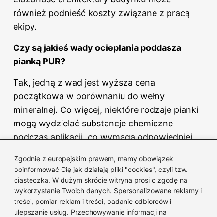
również podnieść koszty związane z pracą
ekipy.
Czy są jakieś wady ocieplania poddasza
pianką PUR?
Tak, jedną z wad jest wyższa cena
początkowa w porównaniu do wełny
mineralnej. Co więcej, niektóre rodzaje pianki
mogą wydzielać substancje chemiczne
podczas aplikacji, co wymaga odpowiedniej
wentylacji w trakcie pracy.
Zgodnie z europejskim prawem, mamy obowiązek
poinformować Cię jak działają pliki "cookies", czyli tzw.
Jakie materiały można używać do ocieplenia
ciasteczka. W dużym skrócie witryna prosi o zgodę na
poddasza?
wykorzystanie Twoich danych. Spersonalizowane reklamy i
treści, pomiar reklam i treści, badanie odbiorców i
Do ocieplania poddasza można wykorzystać
ulepszanie usług. Przechowywanie informacji na