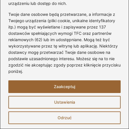
piankę poliuretanową (PUR), wełnę mineralną,
urządzeniu lub dostęp do nich.
styropian oraz izolację celulozową. Każdy z
Twoje dane osobowe będą przetwarzane, a informacje z
tych materiałów ma swoje zalety i wady,
Twojego urządzenia (pliki cookie, unikalne identyfikatory
dlatego warto je dokładnie przeanalizować
itp.) mogą być wyświetlane i zapisywane przez 137
dostawców spełniających wymogi TFC oraz partnerów
przed podjęciem decyzji.
reklamowych (62) lub im udostępniane. Mogą też być
F
Pi
X
Li
R
T
wykorzystywane przez tę witrynę lub aplikację. Niektórzy
dostawcy mogę przetwarzać Twoje dane osobowe na
a
nt
n
e
u
podstawie uzasadnionego interesu. Możesz się na to nie
Powiązane wpisy:
c
er
k
d
m
zgodzić nie akceptując zgody poprzez kliknięcie przycisku
poniżej.
e
e
e
di
bl
Ocieplanie poddasza do samego szczytu
b
st
dI
t
r
– odkryj kluczowe korzyści dla Twojego
Zaakceptuj
o
domu
n
o
Ustawienia
Jak przekształcić strych w przytulny
k
pokój: 5 kroków do udanej adaptacji
Odrzuć
Jak łatwo obliczyć powierzchnię