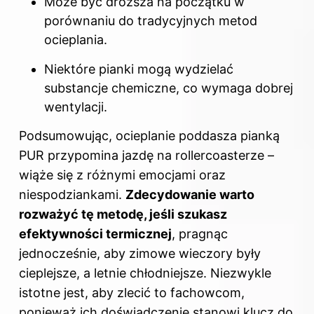
Może być droższa na początku w
porównaniu do tradycyjnych metod
ocieplania.
Niektóre pianki mogą wydzielać
substancje chemiczne, co wymaga dobrej
wentylacji.
Podsumowując, ocieplanie poddasza pianką
PUR przypomina jazdę na rollercoasterze –
wiąże się z różnymi emocjami oraz
niespodziankami.
Zdecydowanie warto
rozważyć tę metodę, jeśli szukasz
efektywności termicznej
, pragnąc
jednocześnie, aby zimowe wieczory były
cieplejsze, a letnie chłodniejsze. Niezwykle
istotne jest, aby zlecić to fachowcom,
ponieważ ich doświadczenie stanowi klucz do