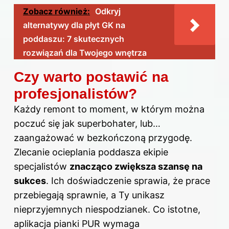
Zobacz również:
Odkryj
alternatywy dla płyt GK na
poddaszu: 7 skutecznych
rozwiązań dla Twojego wnętrza
Czy warto postawić na
profesjonalistów?
Każdy remont to moment, w którym można
poczuć się jak superbohater, lub…
zaangażować w bezkończoną przygodę.
Zlecanie ocieplania poddasza ekipie
specjalistów
znacząco zwiększa szansę na
sukces
. Ich doświadczenie sprawia, że prace
przebiegają sprawnie, a Ty unikasz
nieprzyjemnych niespodzianek. Co istotne,
aplikacja pianki PUR wymaga