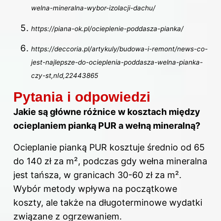
welna-mineralna-wybor-izolacji-dachu/
https://piana-ok.pl/ocieplenie-poddasza-pianka/
https://deccoria.pl/artykuly/budowa-i-remont/news-co-
jest-najlepsze-do-ocieplenia-poddasza-welna-pianka-
czy-st,nId,22443865
Pytania i odpowiedzi
Jakie są główne różnice w kosztach między
ocieplaniem pianką PUR a wełną mineralną?
Ocieplanie pianką PUR kosztuje średnio od 65
do 140 zł za m², podczas gdy wełna mineralna
jest tańsza, w granicach 30-60 zł za m².
Wybór metody wpływa na początkowe
koszty, ale także na długoterminowe wydatki
związane z ogrzewaniem.