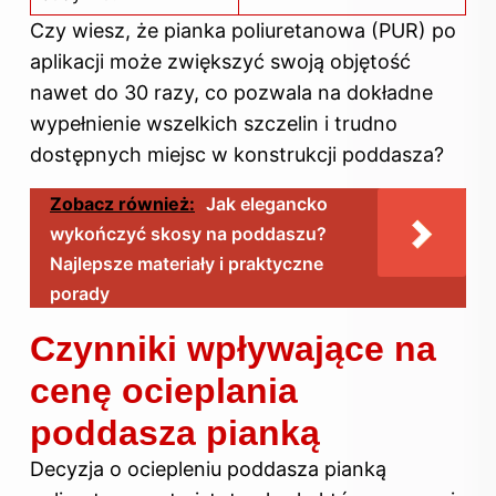
Czy wiesz, że pianka poliuretanowa (PUR) po
aplikacji może zwiększyć swoją objętość
nawet do 30 razy, co pozwala na dokładne
wypełnienie wszelkich szczelin i trudno
dostępnych miejsc w konstrukcji poddasza?
Zobacz również:
Jak elegancko
wykończyć skosy na poddaszu?
Najlepsze materiały i praktyczne
porady
Czynniki wpływające na
cenę ocieplania
poddasza pianką
Decyzja o ociepleniu poddasza pianką