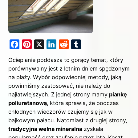
F
Pi
X
Li
R
T
a
nt
n
e
u
Ocieplanie poddasza to gorący temat, który
c
er
k
d
m
porównywalny jest z letnim dniem spędzonym
e
e
e
di
bl
na plaży. Wybór odpowiedniej metody, jaką
b
st
dI
t
r
powinniśmy zastosować, nie należy do
o
n
najłatwiejszych. Z jednej strony mamy
piankę
o
poliuretanową
, która sprawia, że podczas
k
chłodnych wieczorów czujemy się jak w
bajkowym pałacu. Natomiast z drugiej strony,
tradycyjna wełna mineralna
zyskała
popularność oraz zaufanie przez lata. Koszt