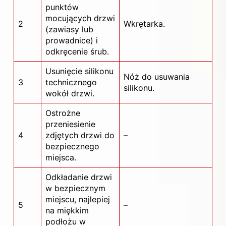
punktów
mocujących drzwi
2
Wkrętarka.
(zawiasy lub
prowadnice) i
odkręcenie śrub.
Usunięcie silikonu
Nóż do usuwania
3
technicznego
silikonu.
wokół drzwi.
Ostrożne
przeniesienie
4
zdjętych drzwi do
–
bezpiecznego
miejsca.
Odkładanie drzwi
w bezpiecznym
miejscu, najlepiej
5
–
na miękkim
podłożu w