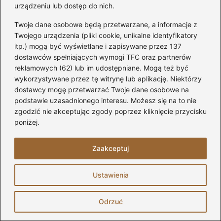
urządzeniu lub dostęp do nich.
Twoje dane osobowe będą przetwarzane, a informacje z
Twojego urządzenia (pliki cookie, unikalne identyfikatory
itp.) mogą być wyświetlane i zapisywane przez 137
dostawców spełniających wymogi TFC oraz partnerów
reklamowych (62) lub im udostępniane. Mogą też być
wykorzystywane przez tę witrynę lub aplikację. Niektórzy
dostawcy mogę przetwarzać Twoje dane osobowe na
podstawie uzasadnionego interesu. Możesz się na to nie
zgodzić nie akceptując zgody poprzez kliknięcie przycisku
poniżej.
Na zakończenie, pamiętaj o przygotowaniu
miejsca, gdzie będziesz odkładać
Zaakceptuj
zdemontowane elementy kabiny. Ustawiaj je
na miękkim podłożu, by zapobiec
Ustawienia
ewentualnym pęknięciom szkła. Dobrze
zorganizowane miejsce pracy oraz
Odrzuć
odpowiednie zabezpieczenia pozwolą na