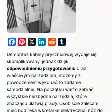
F
Pi
X
Li
R
T
a
nt
n
e
u
Demontaż kabiny prysznicowej wydaje się
c
er
k
d
m
skomplikowany, jednak dzięki
e
e
e
di
bl
odpowiedniemu przygotowaniu
oraz
b
st
dI
t
r
właściwym narzędziom, możemy z
o
n
powodzeniem wykonać to zadanie
o
samodzielnie. Na początku warto zebrać
k
wszystkie niezbędne narzędzia, które
znacząco ułatwią pracę. Osobiście zalecam
mieć pod ręką wkrętarkę elektryczną, nóż do