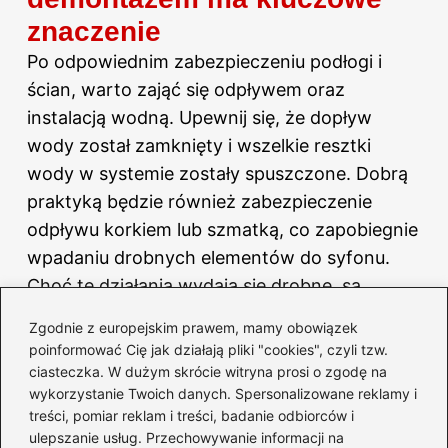
znaczenie
Po odpowiednim zabezpieczeniu podłogi i
ścian, warto zająć się odpływem oraz
instalacją wodną. Upewnij się, że dopływ
wody został zamknięty i wszelkie resztki
wody w systemie zostały spuszczone. Dobrą
praktyką będzie również zabezpieczenie
odpływu korkiem lub szmatką, co zapobiegnie
wpadaniu drobnych elementów do syfonu.
Choć te działania wydają się drobne, są
jednak niezwykle ważne, aby uniknąć
Zgodnie z europejskim prawem, mamy obowiązek
nieprzyjemnych niespodzianek
w trakcie
poinformować Cię jak działają pliki "cookies", czyli tzw.
demontażu.
ciasteczka. W dużym skrócie witryna prosi o zgodę na
wykorzystanie Twoich danych. Spersonalizowane reklamy i
treści, pomiar reklam i treści, badanie odbiorców i
ulepszanie usług. Przechowywanie informacji na