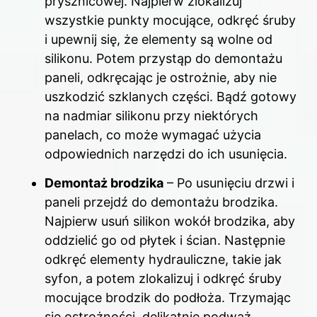
prysznicowej. Najpierw zlokalizuj
wszystkie punkty mocujące, odkręć śruby
i upewnij się, że elementy są wolne od
silikonu. Potem przystąp do demontażu
paneli, odkręcając je ostrożnie, aby nie
uszkodzić szklanych części. Bądź gotowy
na nadmiar silikonu przy niektórych
panelach, co może wymagać użycia
odpowiednich narzędzi do ich usunięcia.
Demontaż brodzika
– Po usunięciu drzwi i
paneli przejdź do demontażu brodzika.
Najpierw usuń silikon wokół brodzika, aby
oddzielić go od płytek i ścian. Następnie
odkręć elementy hydrauliczne, takie jak
syfon, a potem zlokalizuj i odkręć śruby
mocujące brodzik do podłoża. Trzymając
się ostrożności, delikatnie podważ