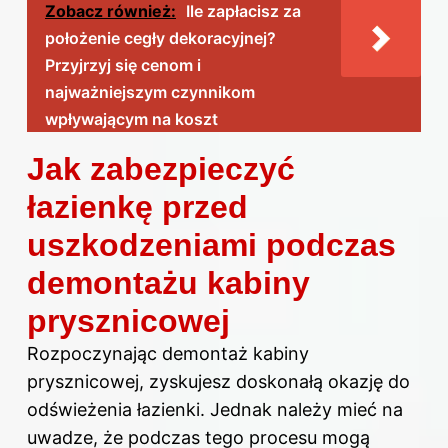
Zobacz również:
Ile zapłacisz za
położenie cegły dekoracyjnej?
Przyjrzyj się cenom i
najważniejszym czynnikom
wpływającym na koszt
Jak zabezpieczyć
łazienkę przed
uszkodzeniami podczas
demontażu kabiny
prysznicowej
Rozpoczynając demontaż kabiny
prysznicowej, zyskujesz doskonałą okazję do
odświeżenia łazienki. Jednak należy mieć na
uwadze, że podczas tego procesu mogą