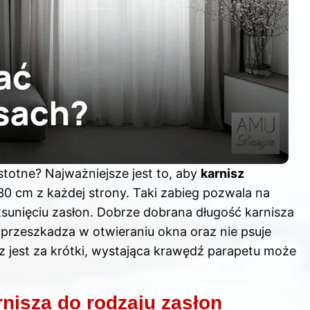
totne? Najważniejsze jest to, aby
karnisz
 30 cm z każdej strony. Taki zabieg pozwala na
zsunięciu zasłon. Dobrze dobrana długość karnisza
e przeszkadza w otwieraniu okna oraz nie psuje
nisz jest za krótki, wystająca krawędź parapetu może
isza do rodzaju zasłon