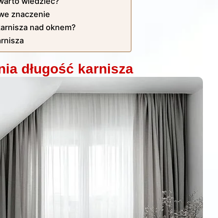
warto wiedzieć?
owe znaczenie
karnisza nad oknem?
arnisza
ia długość karnisza