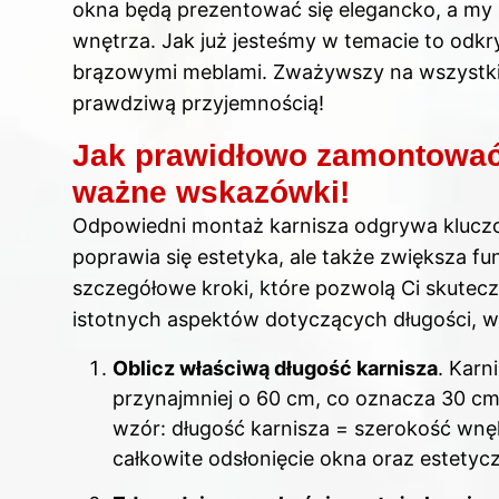
okna będą prezentować się elegancko, a my
wnętrza. Jak już jesteśmy w temacie to odkr
brązowymi meblami
. Zważywszy na wszystkie
prawdziwą przyjemnością!
Jak prawidłowo zamontować
ważne wskazówki!
Odpowiedni montaż karnisza odgrywa kluczow
poprawia się estetyka, ale także zwiększa f
szczegółowe kroki, które pozwolą Ci skutec
istotnych aspektów dotyczących długości, wy
Oblicz właściwą długość karnisza
. Karn
przynajmniej o 60 cm, co oznacza 30 cm 
wzór: długość karnisza = szerokość wnęk
całkowite odsłonięcie okna oraz estetyc