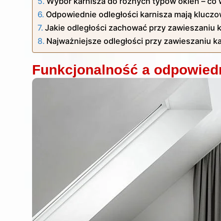
Wybór karnisza do różnych typów okien – co 
Odpowiednie odległości karnisza mają klucz
Jakie odległości zachować przy zawieszaniu 
Najważniejsze odległości przy zawieszaniu k
Funkcjonalność a odpowiedn