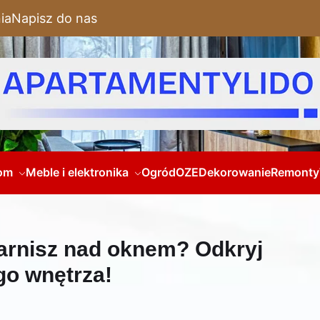
ia
Napisz do nas
om
Meble i elektronika
Ogród
OZE
Dekorowanie
Remonty
karnisz nad oknem? Odkryj
go wnętrza!