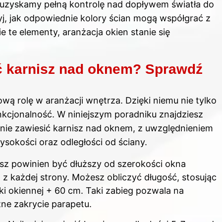
 uzyskamy pełną kontrolę nad dopływem światła do
yj,
jak odpowiednie kolory ścian mogą współgrać z
 te elementy, aranżacja okien stanie się
 karnisz nad oknem? Sprawdź
ą rolę w aranżacji wnętrza. Dzięki niemu nie tylko
unkcjonalność. W niniejszym poradniku znajdziesz
znie zawiesić karnisz nad oknem, z uwzględnieniem
sokości oraz odległości od ściany.
isz powinien być dłuższy od szerokości okna
z każdej strony. Możesz obliczyć długość, stosując
i okiennej + 60 cm. Taki zabieg pozwala na
zne zakrycie parapetu.