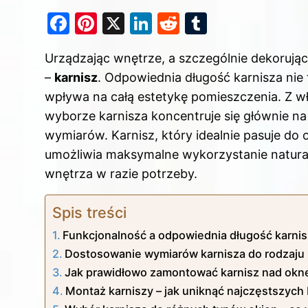
F
Pi
X
Li
R
T
a
nt
n
e
u
Urządzając wnętrze, a szczególnie dekorują
c
er
k
d
m
–
karnisz
. Odpowiednia długość karnisza nie
e
e
e
di
bl
wpływa na całą estetykę pomieszczenia. Z w
b
st
dI
t
r
wyborze karnisza koncentruje się głównie na 
o
n
wymiarów. Karnisz, który idealnie pasuje do 
o
umożliwia maksymalne wykorzystanie natural
k
wnętrza w razie potrzeby.
Spis treści
Funkcjonalność a odpowiednia długość karni
Dostosowanie wymiarów karnisza do rodzaju 
Jak prawidłowo zamontować karnisz nad ok
Montaż karniszy – jak uniknąć najczęstszych