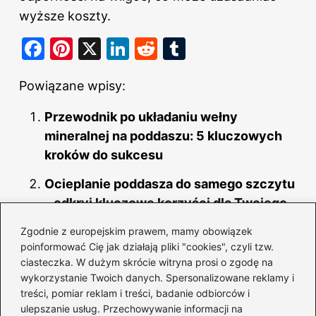
wyższe koszty.
F
Pi
X
Li
R
T
a
nt
n
e
u
Powiązane wpisy:
c
er
k
d
m
e
e
e
di
bl
Przewodnik po układaniu wełny
b
st
dI
t
r
mineralnej na poddaszu: 5 kluczowych
o
kroków do sukcesu
n
o
Ocieplanie poddasza do samego szczytu
k
– odkryj kluczowe korzyści dla Twojego
domu
Zgodnie z europejskim prawem, mamy obowiązek
poinformować Cię jak działają pliki "cookies", czyli tzw.
Jak przekształcić strych w przytulny
ciasteczka. W dużym skrócie witryna prosi o zgodę na
pokój: 5 kroków do udanej adaptacji
wykorzystanie Twoich danych. Spersonalizowane reklamy i
treści, pomiar reklam i treści, badanie odbiorców i
Jak łatwo obliczyć powierzchnię
ulepszanie usług. Przechowywanie informacji na