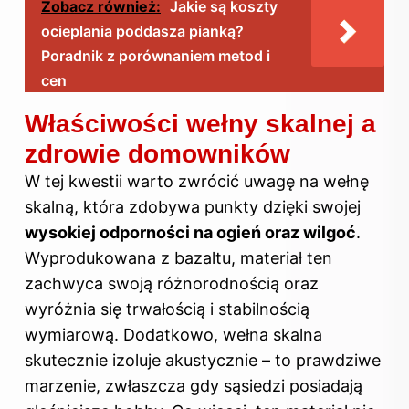
Zobacz również:
Jakie są koszty
ocieplania poddasza pianką?
Poradnik z porównaniem metod i
cen
Właściwości wełny skalnej a
zdrowie domowników
W tej kwestii warto zwrócić uwagę na wełnę
skalną, która zdobywa punkty dzięki swojej
wysokiej odporności na ogień oraz wilgoć
.
Wyprodukowana z bazaltu, materiał ten
zachwyca swoją różnorodnością oraz
wyróżnia się trwałością i stabilnością
wymiarową. Dodatkowo, wełna skalna
skutecznie izoluje akustycznie – to prawdziwe
marzenie, zwłaszcza gdy sąsiedzi posiadają