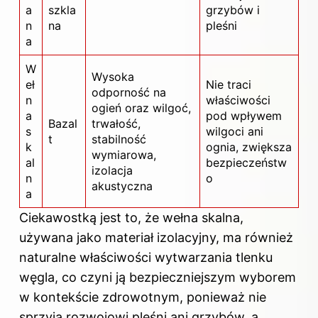
a
szkla
grzybów i
n
na
pleśni
a
W
Wysoka
eł
Nie traci
odporność na
n
właściwości
ogień oraz wilgoć,
a
pod wpływem
Bazal
trwałość,
s
wilgoci ani
t
stabilność
k
ognia, zwiększa
wymiarowa,
al
bezpieczeństw
izolacja
n
o
akustyczna
a
Ciekawostką jest to, że wełna skalna,
używana jako materiał izolacyjny, ma również
naturalne właściwości wytwarzania tlenku
węgla, co czyni ją bezpieczniejszym wyborem
w kontekście zdrowotnym, ponieważ nie
sprzyja rozwojowi pleśni ani grzybów, a