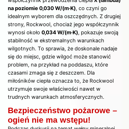
współczynnik przewodzenia ciepła
λ (lambda)
na poziomie 0,030 W/(m·K)
, co czyni go
idealnym wyborem dla oszczędnych. Z drugiej
strony, Rockwool, chociaż jego współczynnik
wynosi około
0,034 W/(m·K)
, pokazuje swoją
stabilność w ekstremalnych warunkach
wilgotnych. To sprawia, że doskonale nadaje
się do miejsc, gdzie wilgoć może stanowić
problem, na przykład na poddaszu, które
czasami zmaga się z deszczem. Dla
miłośników ciepła oznacza to, że Rockwool
utrzymuje swoje właściwości nawet w
trudnych warunkach atmosferycznych.
Bezpieczeństwo pożarowe –
ogień nie ma wstępu!
Podczas dyskusji na temat wełny mineralnej,