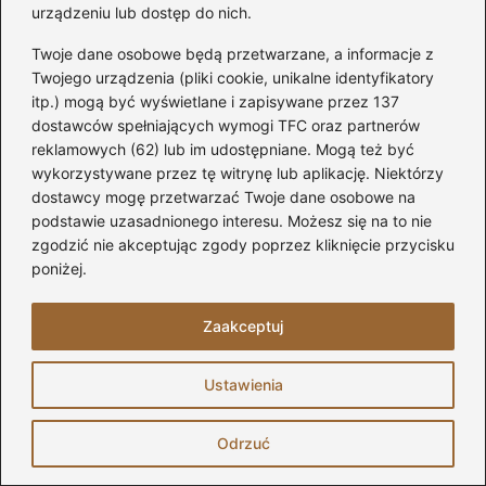
użytkową poddasza? Sprawdź ten prosty
urządzeniu lub dostęp do nich.
sposób i wzory!
Twoje dane osobowe będą przetwarzane, a informacje z
Ocieplanie komina na poddaszu
Twojego urządzenia (pliki cookie, unikalne identyfikatory
itp.) mogą być wyświetlane i zapisywane przez 137
nieużytkowym – co mówią eksperci?
dostawców spełniających wymogi TFC oraz partnerów
reklamowych (62) lub im udostępniane. Mogą też być
Sekrety malowania skosów na poddaszu:
wykorzystywane przez tę witrynę lub aplikację. Niektórzy
5 sprawdzonych technik i trików, które
dostawcy mogę przetwarzać Twoje dane osobowe na
musisz znać
podstawie uzasadnionego interesu. Możesz się na to nie
zgodzić nie akceptując zgody poprzez kliknięcie przycisku
Kiedy warto ocieplać poddasze pianką?
poniżej.
Kluczowe czynniki i najlepszy czas na
termomodernizację
Zaakceptuj
Wypoziomowanie skosów na poddaszu:
Ustawienia
10 prostych kroków do pełnego sukcesu
Skuteczne sposoby na kuny na
Odrzuć
poddaszu: 5 metod, które naprawdę