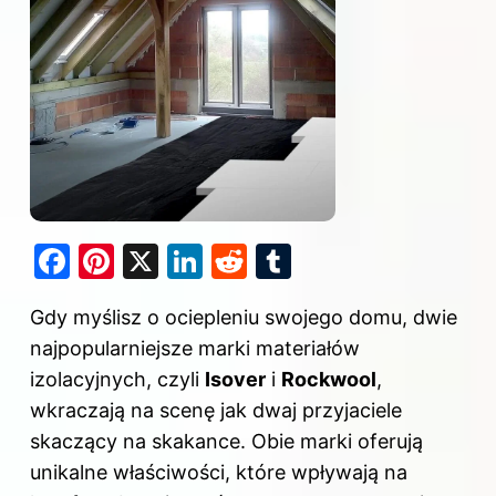
F
Pi
X
Li
R
T
a
nt
n
e
u
Gdy myślisz o ociepleniu swojego domu, dwie
c
er
k
d
m
najpopularniejsze marki materiałów
e
e
e
di
bl
izolacyjnych, czyli
Isover
i
Rockwool
,
b
st
dI
t
r
wkraczają na scenę jak dwaj przyjaciele
o
n
skaczący na skakance. Obie marki oferują
o
unikalne właściwości, które wpływają na