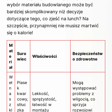
wybór materiału budowlanego może być
bardziej skomplikowany niż decyzje
dotyczące tego, co zjeść na lunch? Na
szczęście, przynajmniej nie musisz martwić
się o kalorie!
M
at
Suro
Bezpieczeństw
e
Właściwości
wiec
o zdrowotne
ri
ał
W
eł
Piase
Mogą
n
k
występować
a
kwar
Lekkość,
problemy z
s
cowy,
sprężystość,
wilgocią, co
z
stłuc
łatwość w
sprzyja
kl
zka
montażu
rozwojowi