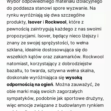
Wybór odpowiedniego materiału izolacyjnego
do poddasza stanowi spore wyzwanie. Na
rynku wyróżniają się dwa szczególne
produkty,
Isover
i
Rockwool
, które z
pewnością zaintrygują każdego z nas swoimi
propozycjami. Isover, będący nieco lżejszy i
znany ze swojej sprężystości, to wełna
szklana, idealnie dostosowująca się do
wszelkich kątów oraz zakamarków. Rockwool
natomiast, korzystający z dobrodziejstw
bazaltu, to twarda, sztywna wełna skalna,
doskonale wyróżniająca się
wysoką
odpornością na ogień
. Można zauważyć, że
obie marki mają swoich zagorzałych
sympatyków, podobnie jak sportowe drużyny,
więc emocje związane z budowlanym rynkiem