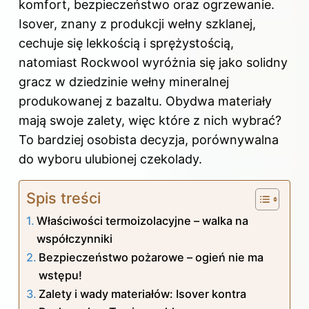
k
komfort, bezpieczeństwo oraz ogrzewanie.
Isover, znany z produkcji
wełny
szklanej,
cechuje się lekkością i sprężystością,
natomiast Rockwool wyróżnia się jako solidny
gracz w dziedzinie wełny mineralnej
produkowanej z bazaltu. Obydwa materiały
mają swoje zalety, więc które z nich wybrać?
To bardziej osobista decyzja, porównywalna
do wyboru ulubionej czekolady.
Spis treści
Właściwości termoizolacyjne – walka na
współczynniki
Bezpieczeństwo pożarowe – ogień nie ma
wstępu!
Zalety i wady materiałów: Isover kontra