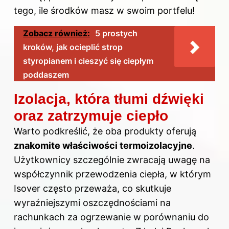
tego, ile środków masz w swoim portfelu!
Zobacz również:
5 prostych
kroków, jak ocieplić strop
styropianem i cieszyć się ciepłym
poddaszem
Izolacja, która tłumi dźwięki
oraz zatrzymuje ciepło
Warto podkreślić, że oba produkty oferują
znakomite właściwości termoizolacyjne
.
Użytkownicy szczególnie zwracają uwagę na
współczynnik przewodzenia ciepła, w którym
Isover często przeważa, co skutkuje
wyraźniejszymi oszczędnościami na
rachunkach za ogrzewanie w porównaniu do