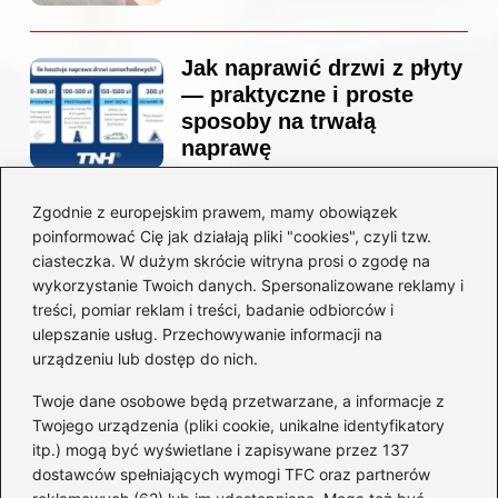
Jak naprawić drzwi z płyty
— praktyczne i proste
sposoby na trwałą
naprawę
Zgodnie z europejskim prawem, mamy obowiązek
Ile kosztuje projekt
poinformować Cię jak działają pliki "cookies", czyli tzw.
łazienki u architekta —
ciasteczka. W dużym skrócie witryna prosi o zgodę na
ceny, które naprawdę
wykorzystanie Twoich danych. Spersonalizowane reklamy i
zaskoczą
treści, pomiar reklam i treści, badanie odbiorców i
ulepszanie usług. Przechowywanie informacji na
urządzeniu lub dostęp do nich.
Twoje dane osobowe będą przetwarzane, a informacje z
Jak zamontować listwę
Twojego urządzenia (pliki cookie, unikalne identyfikatory
startową do styropianu
itp.) mogą być wyświetlane i zapisywane przez 137
bez błędów: krok po kroku
dostawców spełniających wymogi TFC oraz partnerów