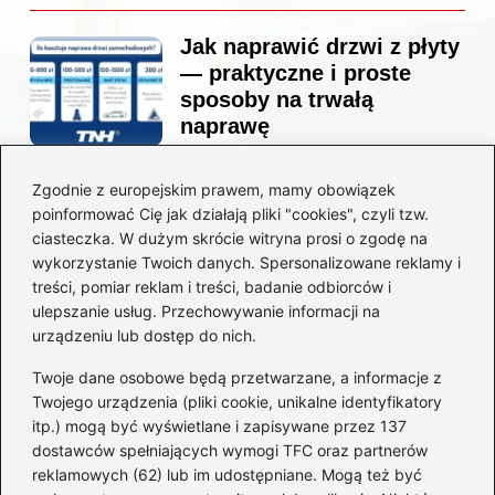
Jak naprawić drzwi z płyty
— praktyczne i proste
sposoby na trwałą
naprawę
Zgodnie z europejskim prawem, mamy obowiązek
Ile kosztuje projekt
poinformować Cię jak działają pliki "cookies", czyli tzw.
łazienki u architekta —
ciasteczka. W dużym skrócie witryna prosi o zgodę na
ceny, które naprawdę
wykorzystanie Twoich danych. Spersonalizowane reklamy i
zaskoczą
treści, pomiar reklam i treści, badanie odbiorców i
ulepszanie usług. Przechowywanie informacji na
urządzeniu lub dostęp do nich.
Twoje dane osobowe będą przetwarzane, a informacje z
Jak zamontować listwę
Twojego urządzenia (pliki cookie, unikalne identyfikatory
startową do styropianu
itp.) mogą być wyświetlane i zapisywane przez 137
bez błędów: krok po kroku
dostawców spełniających wymogi TFC oraz partnerów
reklamowych (62) lub im udostępniane. Mogą też być