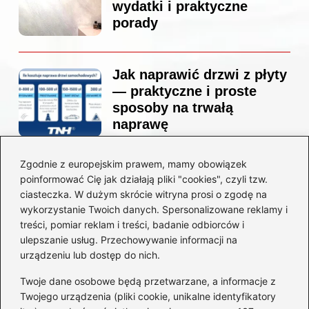
wydatki i praktyczne
porady
Jak naprawić drzwi z płyty
— praktyczne i proste
sposoby na trwałą
naprawę
Zgodnie z europejskim prawem, mamy obowiązek
Ile kosztuje projekt
poinformować Cię jak działają pliki "cookies", czyli tzw.
łazienki u architekta —
ciasteczka. W dużym skrócie witryna prosi o zgodę na
ceny, które naprawdę
wykorzystanie Twoich danych. Spersonalizowane reklamy i
zaskoczą
treści, pomiar reklam i treści, badanie odbiorców i
ulepszanie usług. Przechowywanie informacji na
urządzeniu lub dostęp do nich.
Twoje dane osobowe będą przetwarzane, a informacje z
Jak zamontować listwę
Twojego urządzenia (pliki cookie, unikalne identyfikatory
startową do styropianu