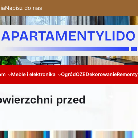
ia
Napisz do nas
om
Meble i elektronika
Ogród
OZE
Dekorowanie
Remonty
wierzchni przed