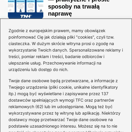
sposoby na trwałą
naprawę
Zgodnie z europejskim prawem, mamy obowiązek
Ile kosztuje projekt
poinformować Cię jak działają pliki "cookies", czyli tzw.
łazienki u architekta —
ciasteczka. W dużym skrócie witryna prosi o zgodę na
ceny, które naprawdę
wykorzystanie Twoich danych. Spersonalizowane reklamy i
zaskoczą
treści, pomiar reklam i treści, badanie odbiorców i
ulepszanie usług. Przechowywanie informacji na
urządzeniu lub dostęp do nich.
Twoje dane osobowe będą przetwarzane, a informacje z
Jak zamontować listwę
Twojego urządzenia (pliki cookie, unikalne identyfikatory
startową do styropianu
itp.) mogą być wyświetlane i zapisywane przez 137
bez błędów: krok po kroku
dostawców spełniających wymogi TFC oraz partnerów
reklamowych (62) lub im udostępniane. Mogą też być
wykorzystywane przez tę witrynę lub aplikację. Niektórzy
dostawcy mogę przetwarzać Twoje dane osobowe na
Jak wyciszyć strop
podstawie uzasadnionego interesu. Możesz się na to nie
drewniany: 5