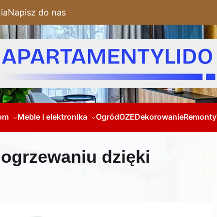
ia
Napisz do nas
om
Meble i elektronika
Ogród
OZE
Dekorowanie
Remonty
ogrzewaniu dzięki