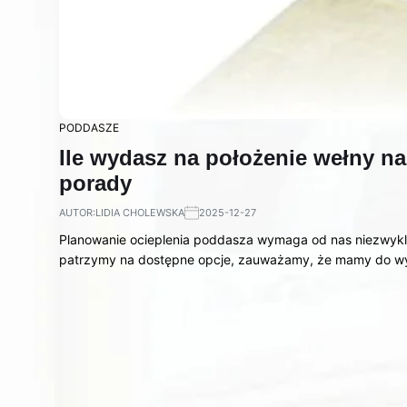
PODDASZE
Ile wydasz na położenie wełny n
porady
AUTOR:
LIDIA CHOLEWSKA
2025-12-27
Planowanie ocieplenia poddasza wymaga od nas niezwykl
patrzymy na dostępne opcje, zauważamy, że mamy do 