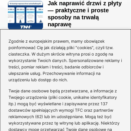
Jak naprawić drzwi z płyty
— praktyczne i proste
sposoby na trwałą
naprawę
Zgodnie z europejskim prawem, mamy obowiązek
Ile kosztuje projekt
poinformować Cię jak działają pliki "cookies", czyli tzw.
łazienki u architekta —
ciasteczka. W dużym skrócie witryna prosi o zgodę na
ceny, które naprawdę
wykorzystanie Twoich danych. Spersonalizowane reklamy i
zaskoczą
treści, pomiar reklam i treści, badanie odbiorców i
ulepszanie usług. Przechowywanie informacji na
urządzeniu lub dostęp do nich.
Twoje dane osobowe będą przetwarzane, a informacje z
Jak zamontować listwę
Twojego urządzenia (pliki cookie, unikalne identyfikatory
startową do styropianu
itp.) mogą być wyświetlane i zapisywane przez 137
bez błędów: krok po kroku
dostawców spełniających wymogi TFC oraz partnerów
reklamowych (62) lub im udostępniane. Mogą też być
wykorzystywane przez tę witrynę lub aplikację. Niektórzy
dostawcy mogę przetwarzać Twoje dane osobowe na
Jak wyciszyć strop