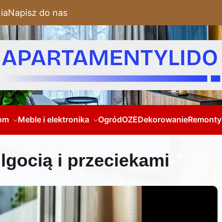
ia
Napisz do nas
om
Meble i elektronika
Ogród
OZE
Dekorowanie
Remonty
lgocią i przeciekami