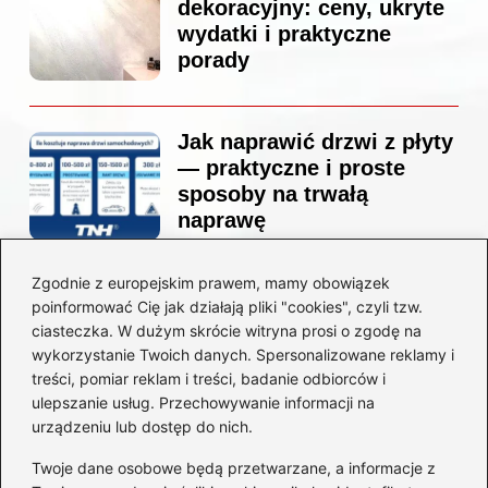
dekoracyjny: ceny, ukryte
wydatki i praktyczne
porady
Jak naprawić drzwi z płyty
— praktyczne i proste
sposoby na trwałą
naprawę
Zgodnie z europejskim prawem, mamy obowiązek
Ile kosztuje projekt
poinformować Cię jak działają pliki "cookies", czyli tzw.
łazienki u architekta —
ciasteczka. W dużym skrócie witryna prosi o zgodę na
ceny, które naprawdę
wykorzystanie Twoich danych. Spersonalizowane reklamy i
zaskoczą
treści, pomiar reklam i treści, badanie odbiorców i
ulepszanie usług. Przechowywanie informacji na
urządzeniu lub dostęp do nich.
Twoje dane osobowe będą przetwarzane, a informacje z
Jak zamontować listwę