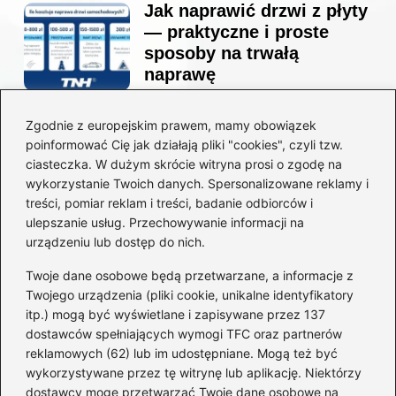
Jak naprawić drzwi z płyty
— praktyczne i proste
sposoby na trwałą
naprawę
Zgodnie z europejskim prawem, mamy obowiązek
Ile kosztuje projekt
poinformować Cię jak działają pliki "cookies", czyli tzw.
łazienki u architekta —
ciasteczka. W dużym skrócie witryna prosi o zgodę na
ceny, które naprawdę
wykorzystanie Twoich danych. Spersonalizowane reklamy i
zaskoczą
treści, pomiar reklam i treści, badanie odbiorców i
ulepszanie usług. Przechowywanie informacji na
urządzeniu lub dostęp do nich.
Twoje dane osobowe będą przetwarzane, a informacje z
Jak zamontować listwę
Twojego urządzenia (pliki cookie, unikalne identyfikatory
startową do styropianu
itp.) mogą być wyświetlane i zapisywane przez 137
bez błędów: krok po kroku
dostawców spełniających wymogi TFC oraz partnerów
reklamowych (62) lub im udostępniane. Mogą też być
wykorzystywane przez tę witrynę lub aplikację. Niektórzy
dostawcy mogę przetwarzać Twoje dane osobowe na
Jak wyciszyć strop