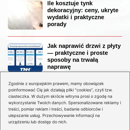
Ile kosztuje tynk
dekoracyjny: ceny, ukryte
wydatki i praktyczne
porady
Jak naprawić drzwi z płyty
— praktyczne i proste
sposoby na trwałą
naprawę
Zgodnie z europejskim prawem, mamy obowiązek
Ile kosztuje projekt
poinformować Cię jak działają pliki "cookies", czyli tzw.
łazienki u architekta —
ciasteczka. W dużym skrócie witryna prosi o zgodę na
ceny, które naprawdę
wykorzystanie Twoich danych. Spersonalizowane reklamy i
zaskoczą
treści, pomiar reklam i treści, badanie odbiorców i
ulepszanie usług. Przechowywanie informacji na
urządzeniu lub dostęp do nich.