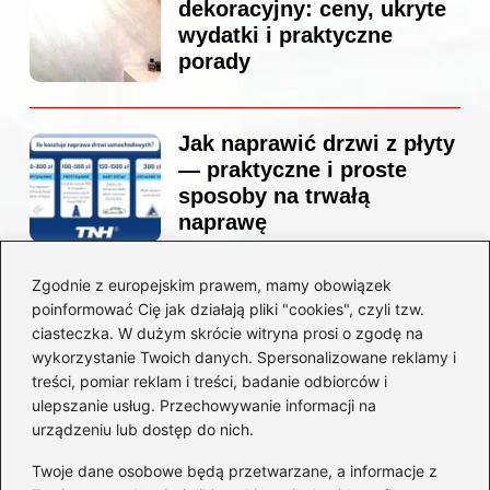
dekoracyjny: ceny, ukryte
wydatki i praktyczne
porady
Jak naprawić drzwi z płyty
— praktyczne i proste
sposoby na trwałą
naprawę
Zgodnie z europejskim prawem, mamy obowiązek
Ile kosztuje projekt
poinformować Cię jak działają pliki "cookies", czyli tzw.
łazienki u architekta —
ciasteczka. W dużym skrócie witryna prosi o zgodę na
ceny, które naprawdę
wykorzystanie Twoich danych. Spersonalizowane reklamy i
zaskoczą
treści, pomiar reklam i treści, badanie odbiorców i
ulepszanie usług. Przechowywanie informacji na
urządzeniu lub dostęp do nich.
Twoje dane osobowe będą przetwarzane, a informacje z
Jak zamontować listwę