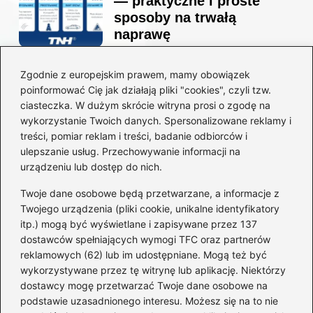
— praktyczne i proste
sposoby na trwałą
naprawę
Zgodnie z europejskim prawem, mamy obowiązek
Ile kosztuje projekt
poinformować Cię jak działają pliki "cookies", czyli tzw.
łazienki u architekta —
ciasteczka. W dużym skrócie witryna prosi o zgodę na
ceny, które naprawdę
wykorzystanie Twoich danych. Spersonalizowane reklamy i
zaskoczą
treści, pomiar reklam i treści, badanie odbiorców i
ulepszanie usług. Przechowywanie informacji na
urządzeniu lub dostęp do nich.
Twoje dane osobowe będą przetwarzane, a informacje z
Jak zamontować listwę
Twojego urządzenia (pliki cookie, unikalne identyfikatory
startową do styropianu
itp.) mogą być wyświetlane i zapisywane przez 137
bez błędów: krok po kroku
dostawców spełniających wymogi TFC oraz partnerów
reklamowych (62) lub im udostępniane. Mogą też być
wykorzystywane przez tę witrynę lub aplikację. Niektórzy
dostawcy mogę przetwarzać Twoje dane osobowe na
Jak wyciszyć strop
podstawie uzasadnionego interesu. Możesz się na to nie
drewniany: 5