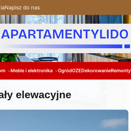
ia
Napisz do nas
om
Meble i elektronika
Ogród
OZE
Dekorowanie
Remonty
ały elewacyjne