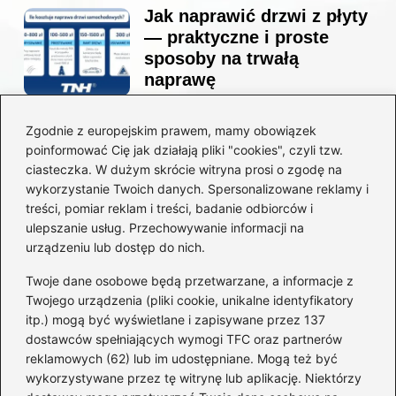
Jak naprawić drzwi z płyty
— praktyczne i proste
sposoby na trwałą
naprawę
Zgodnie z europejskim prawem, mamy obowiązek
Ile kosztuje projekt
poinformować Cię jak działają pliki "cookies", czyli tzw.
łazienki u architekta —
ciasteczka. W dużym skrócie witryna prosi o zgodę na
ceny, które naprawdę
wykorzystanie Twoich danych. Spersonalizowane reklamy i
zaskoczą
treści, pomiar reklam i treści, badanie odbiorców i
ulepszanie usług. Przechowywanie informacji na
urządzeniu lub dostęp do nich.
Twoje dane osobowe będą przetwarzane, a informacje z
Jak zamontować listwę
Twojego urządzenia (pliki cookie, unikalne identyfikatory
startową do styropianu
itp.) mogą być wyświetlane i zapisywane przez 137
bez błędów: krok po kroku
dostawców spełniających wymogi TFC oraz partnerów
reklamowych (62) lub im udostępniane. Mogą też być
wykorzystywane przez tę witrynę lub aplikację. Niektórzy