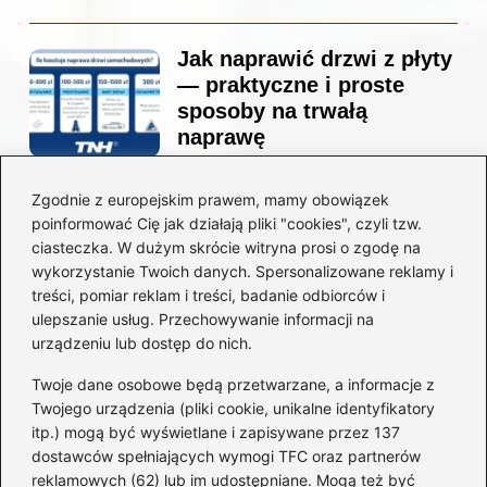
Jak naprawić drzwi z płyty
— praktyczne i proste
sposoby na trwałą
naprawę
Zgodnie z europejskim prawem, mamy obowiązek
Ile kosztuje projekt
poinformować Cię jak działają pliki "cookies", czyli tzw.
łazienki u architekta —
ciasteczka. W dużym skrócie witryna prosi o zgodę na
ceny, które naprawdę
wykorzystanie Twoich danych. Spersonalizowane reklamy i
zaskoczą
treści, pomiar reklam i treści, badanie odbiorców i
ulepszanie usług. Przechowywanie informacji na
urządzeniu lub dostęp do nich.
Twoje dane osobowe będą przetwarzane, a informacje z
Jak zamontować listwę
Twojego urządzenia (pliki cookie, unikalne identyfikatory
startową do styropianu
itp.) mogą być wyświetlane i zapisywane przez 137
bez błędów: krok po kroku
dostawców spełniających wymogi TFC oraz partnerów
reklamowych (62) lub im udostępniane. Mogą też być