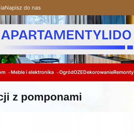
ia
Napisz do nas
om
Meble i elektronika
Ogród
OZE
Dekorowanie
Remonty
acji z pomponami