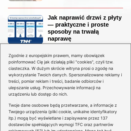
Jak naprawić drzwi z płyty
— praktyczne i proste
sposoby na trwałą
naprawę
Zgodnie z europejskim prawem, mamy obowiązek
Ile kosztuje projekt
poinformować Cię jak działają pliki "cookies", czyli tzw.
łazienki u architekta —
ciasteczka. W dużym skrócie witryna prosi o zgodę na
ceny, które naprawdę
wykorzystanie Twoich danych. Spersonalizowane reklamy i
zaskoczą
treści, pomiar reklam i treści, badanie odbiorców i
ulepszanie usług. Przechowywanie informacji na
urządzeniu lub dostęp do nich.
Twoje dane osobowe będą przetwarzane, a informacje z
Jak zamontować listwę
Twojego urządzenia (pliki cookie, unikalne identyfikatory
startową do styropianu
itp.) mogą być wyświetlane i zapisywane przez 137
bez błędów: krok po kroku
dostawców spełniających wymogi TFC oraz partnerów
reklamowych (62) lub im udostępniane. Mogą też być