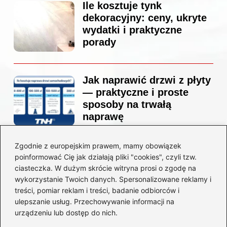
Ile kosztuje tynk
dekoracyjny: ceny, ukryte
wydatki i praktyczne
porady
Jak naprawić drzwi z płyty
— praktyczne i proste
sposoby na trwałą
naprawę
Zgodnie z europejskim prawem, mamy obowiązek
Ile kosztuje projekt
poinformować Cię jak działają pliki "cookies", czyli tzw.
łazienki u architekta —
ciasteczka. W dużym skrócie witryna prosi o zgodę na
ceny, które naprawdę
wykorzystanie Twoich danych. Spersonalizowane reklamy i
zaskoczą
treści, pomiar reklam i treści, badanie odbiorców i
ulepszanie usług. Przechowywanie informacji na
urządzeniu lub dostęp do nich.