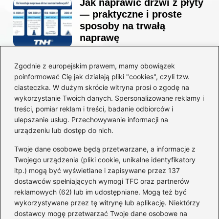
Jak naprawić drzwi z płyty
— praktyczne i proste
sposoby na trwałą
naprawę
Zgodnie z europejskim prawem, mamy obowiązek
Ile kosztuje projekt
poinformować Cię jak działają pliki "cookies", czyli tzw.
łazienki u architekta —
ciasteczka. W dużym skrócie witryna prosi o zgodę na
ceny, które naprawdę
wykorzystanie Twoich danych. Spersonalizowane reklamy i
zaskoczą
treści, pomiar reklam i treści, badanie odbiorców i
ulepszanie usług. Przechowywanie informacji na
urządzeniu lub dostęp do nich.
Twoje dane osobowe będą przetwarzane, a informacje z
Jak zamontować listwę
Twojego urządzenia (pliki cookie, unikalne identyfikatory
startową do styropianu
itp.) mogą być wyświetlane i zapisywane przez 137
bez błędów: krok po kroku
dostawców spełniających wymogi TFC oraz partnerów
reklamowych (62) lub im udostępniane. Mogą też być
wykorzystywane przez tę witrynę lub aplikację. Niektórzy
dostawcy mogę przetwarzać Twoje dane osobowe na
Jak wyciszyć strop